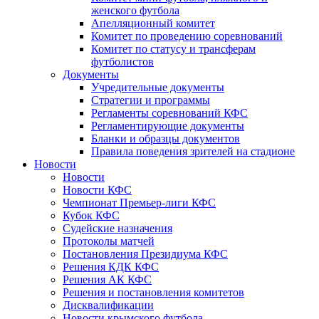
женского футбола
Апелляционный комитет
Комитет по проведению соревнований
Комитет по статусу и трансферам
футболистов
Документы
Учредительные документы
Стратегии и программы
Регламенты соревнований КФС
Регламентирующие документы
Бланки и образцы документов
Правила поведения зрителей на стадионе
Новости
Новости
Новости КФС
Чемпионат Премьер-лиги КФС
Кубок КФС
Судейские назначения
Протоколы матчей
Постановления Президиума КФС
Решения КДК КФС
Решения АК КФС
Решения и постановления комитетов
Дисквалификации
Новости крымского футбола