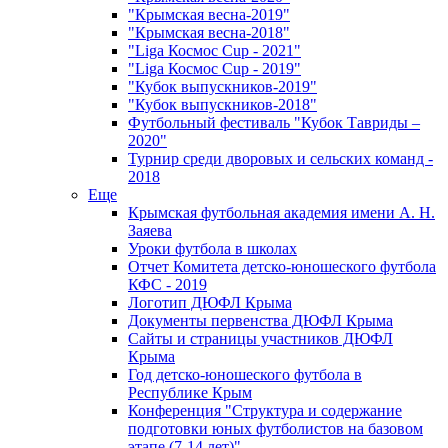
"Крымская весна-2019"
"Крымская весна-2018"
"Liga Космос Cup - 2021"
"Liga Космос Cup - 2019"
"Кубок выпускников-2019"
"Кубок выпускников-2018"
Футбольный фестиваль "Кубок Тавриды –
2020"
Турнир среди дворовых и сельских команд -
2018
Еще
Крымская футбольная академия имени А. Н.
Заяева
Уроки футбола в школах
Отчет Комитета детско-юношеского футбола
КФС - 2019
Логотип ДЮФЛ Крыма
Документы первенства ДЮФЛ Крыма
Сайты и страницы участников ДЮФЛ
Крыма
Год детско-юношеского футбола в
Республике Крым
Конференция "Структура и содержание
подготовки юных футболистов на базовом
этапе (7-14 лет)"