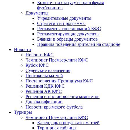
Комитет по статусу и трансферам
футболистов
Документы
Учредительные документы
Стратегии и программы
Регламенты соревнований КФС
Регламентирующие документы
Бланки и образцы документов
Правила поведения зрителей на стадионе
Новости
Новости КФС
Чемпионат Премьер-лиги КФС
Кубок КФС
Судейские назначения
Протоколы матчей
Постановления Президиума КФС
Решения КДК КФС
Решения АК КФС
Решения и постановления комитетов
Дисквалификации
Новости крымского футбола
Турниры
Чемпионат Премьер-лиги КФС
Календарь и результаты матчей
Турнирная таблица