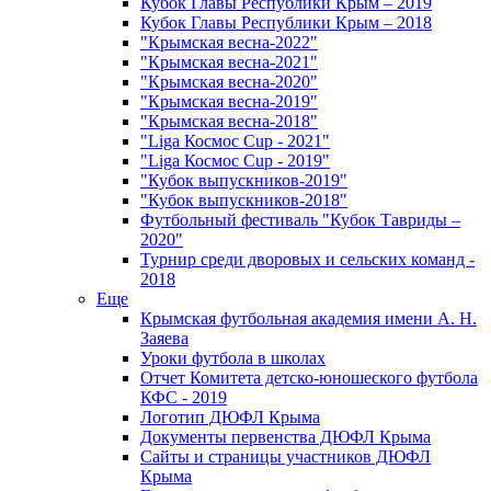
Кубок Главы Республики Крым – 2019
Кубок Главы Республики Крым – 2018
"Крымская весна-2022"
"Крымская весна-2021"
"Крымская весна-2020"
"Крымская весна-2019"
"Крымская весна-2018"
"Liga Космос Cup - 2021"
"Liga Космос Cup - 2019"
"Кубок выпускников-2019"
"Кубок выпускников-2018"
Футбольный фестиваль "Кубок Тавриды –
2020"
Турнир среди дворовых и сельских команд -
2018
Еще
Крымская футбольная академия имени А. Н.
Заяева
Уроки футбола в школах
Отчет Комитета детско-юношеского футбола
КФС - 2019
Логотип ДЮФЛ Крыма
Документы первенства ДЮФЛ Крыма
Сайты и страницы участников ДЮФЛ
Крыма