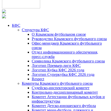
КФС
Структура КФС
О Крымском футбольном союзе
Руководство Крымского футбольного союза
Офис-менеджер Крымского футбольного
союза
Отдел информационного обеспечения,
пресс-служба
Символика Крымского футбольного союза
Логотип Премьер-лиги КФС
Логотип Кубка КФС 2026 года
Логотип Суперкубка КФС 2026 года
Respect
Комитеты Крымского футбольного союза
Судейско-инспекторский комитет
Контрольно-дисциплинарный комитет
Комитет Аттестации футбольных клубов и
инфраструктуры
Комитет Детско-юношеского футбола
Комитет мини-футбола, пляжного и