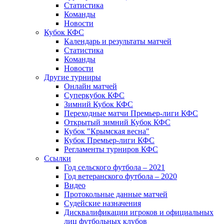
Статистика
Команды
Новости
Кубок КФС
Календарь и результаты матчей
Статистика
Команды
Новости
Другие турниры
Онлайн матчей
Суперкубок КФС
Зимний Кубок КФС
Переходные матчи Премьер-лиги КФС
Открытый зимний Кубок КФС
Кубок "Крымская весна"
Кубок Премьер-лиги КФС
Регламенты турниров КФС
Ссылки
Год сельского футбола – 2021
Год ветеранского футбола – 2020
Видео
Протокольные данные матчей
Судейские назначения
Дисквалификации игроков и официальных
лиц футбольных клубов