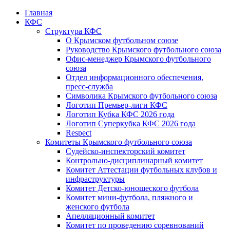
Главная
КФС
Структура КФС
О Крымском футбольном союзе
Руководство Крымского футбольного союза
Офис-менеджер Крымского футбольного
союза
Отдел информационного обеспечения,
пресс-служба
Символика Крымского футбольного союза
Логотип Премьер-лиги КФС
Логотип Кубка КФС 2026 года
Логотип Суперкубка КФС 2026 года
Respect
Комитеты Крымского футбольного союза
Судейско-инспекторский комитет
Контрольно-дисциплинарный комитет
Комитет Аттестации футбольных клубов и
инфраструктуры
Комитет Детско-юношеского футбола
Комитет мини-футбола, пляжного и
женского футбола
Апелляционный комитет
Комитет по проведению соревнований