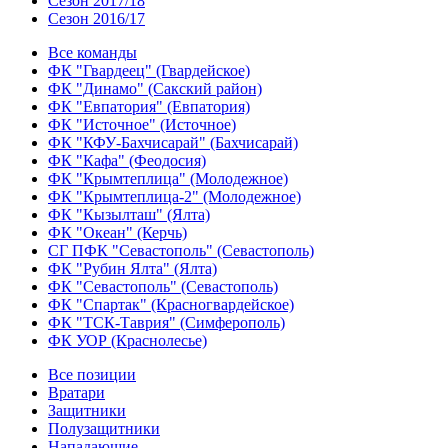
Сезон 2017/18
Сезон 2016/17
Все команды
ФК "Гвардеец" (Гвардейское)
ФК "Динамо" (Сакский район)
ФК "Евпатория" (Евпатория)
ФК "Источное" (Источное)
ФК "КФУ-Бахчисарай" (Бахчисарай)
ФК "Кафа" (Феодосия)
ФК "Крымтеплица" (Молодежное)
ФК "Крымтеплица-2" (Молодежное)
ФК "Кызылташ" (Ялта)
ФК "Океан" (Керчь)
СГ ПФК "Севастополь" (Севастополь)
ФК "Рубин Ялта" (Ялта)
ФК "Севастополь" (Севастополь)
ФК "Спартак" (Красногвардейское)
ФК "ТСК-Таврия" (Симферополь)
ФК УОР (Краснолесье)
Все позиции
Вратари
Защитники
Полузащитники
Нападающие