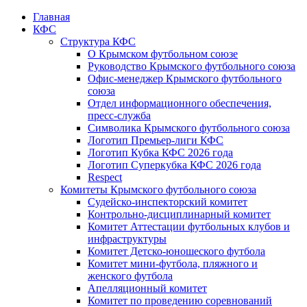
Главная
КФС
Структура КФС
О Крымском футбольном союзе
Руководство Крымского футбольного союза
Офис-менеджер Крымского футбольного
союза
Отдел информационного обеспечения,
пресс-служба
Символика Крымского футбольного союза
Логотип Премьер-лиги КФС
Логотип Кубка КФС 2026 года
Логотип Суперкубка КФС 2026 года
Respect
Комитеты Крымского футбольного союза
Судейско-инспекторский комитет
Контрольно-дисциплинарный комитет
Комитет Аттестации футбольных клубов и
инфраструктуры
Комитет Детско-юношеского футбола
Комитет мини-футбола, пляжного и
женского футбола
Апелляционный комитет
Комитет по проведению соревнований