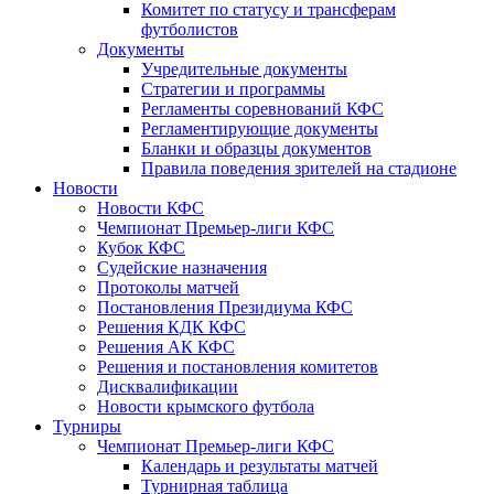
Комитет по статусу и трансферам
футболистов
Документы
Учредительные документы
Стратегии и программы
Регламенты соревнований КФС
Регламентирующие документы
Бланки и образцы документов
Правила поведения зрителей на стадионе
Новости
Новости КФС
Чемпионат Премьер-лиги КФС
Кубок КФС
Судейские назначения
Протоколы матчей
Постановления Президиума КФС
Решения КДК КФС
Решения АК КФС
Решения и постановления комитетов
Дисквалификации
Новости крымского футбола
Турниры
Чемпионат Премьер-лиги КФС
Календарь и результаты матчей
Турнирная таблица