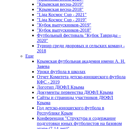
"Крымская весна-2019"
"Крымская весна-2018"
"Liga Космос Cup - 2021"
"Liga Космос Cup - 2019"
"Кубок выпускников-2019"
"Кубок выпускников-2018"
Футбольный фестиваль "Кубок Тавриды –
2020"
Турнир среди дворовых и сельских команд -
2018
Еще
Крымская футбольная академия имени А. Н.
Заяева
Уроки футбола в школах
Отчет Комитета детско-юношеского футбола
КФС - 2019
Логотип ДЮФЛ Крыма
Документы первенства ДЮФЛ Крыма
Сайты и страницы участников ДЮФЛ
Крыма
Год детско-юношеского футбола в
Республике Крым
Конференция "Структура и содержание
подготовки юных футболистов на базовом
этапе (7-14 лет)"