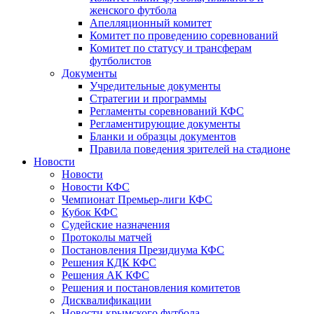
женского футбола
Апелляционный комитет
Комитет по проведению соревнований
Комитет по статусу и трансферам
футболистов
Документы
Учредительные документы
Стратегии и программы
Регламенты соревнований КФС
Регламентирующие документы
Бланки и образцы документов
Правила поведения зрителей на стадионе
Новости
Новости
Новости КФС
Чемпионат Премьер-лиги КФС
Кубок КФС
Судейские назначения
Протоколы матчей
Постановления Президиума КФС
Решения КДК КФС
Решения АК КФС
Решения и постановления комитетов
Дисквалификации
Новости крымского футбола