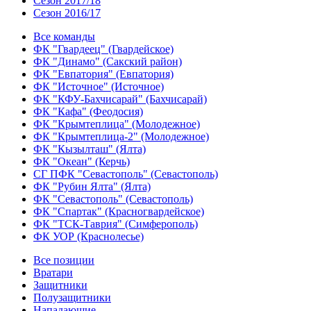
Сезон 2017/18
Сезон 2016/17
Все команды
ФК "Гвардеец" (Гвардейское)
ФК "Динамо" (Сакский район)
ФК "Евпатория" (Евпатория)
ФК "Источное" (Источное)
ФК "КФУ-Бахчисарай" (Бахчисарай)
ФК "Кафа" (Феодосия)
ФК "Крымтеплица" (Молодежное)
ФК "Крымтеплица-2" (Молодежное)
ФК "Кызылташ" (Ялта)
ФК "Океан" (Керчь)
СГ ПФК "Севастополь" (Севастополь)
ФК "Рубин Ялта" (Ялта)
ФК "Севастополь" (Севастополь)
ФК "Спартак" (Красногвардейское)
ФК "ТСК-Таврия" (Симферополь)
ФК УОР (Краснолесье)
Все позиции
Вратари
Защитники
Полузащитники
Нападающие