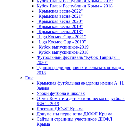
Кубок Главы Республики Крым – 2019
Кубок Главы Республики Крым – 2018
"Крымская весна-2022"
"Крымская весна-2021"
"Крымская весна-2020"
"Крымская весна-2019"
"Крымская весна-2018"
"Liga Космос Cup - 2021"
"Liga Космос Cup - 2019"
"Кубок выпускников-2019"
"Кубок выпускников-2018"
Футбольный фестиваль "Кубок Тавриды –
2020"
Турнир среди дворовых и сельских команд -
2018
Еще
Крымская футбольная академия имени А. Н.
Заяева
Уроки футбола в школах
Отчет Комитета детско-юношеского футбола
КФС - 2019
Логотип ДЮФЛ Крыма
Документы первенства ДЮФЛ Крыма
Сайты и страницы участников ДЮФЛ
Крыма