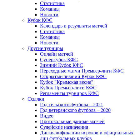
Статистика
Команды
Новости
Кубок КФС
Календарь и результаты матчей
Статистика
Команды
Новости
Другие турниры
Онлайн матчей
Суперкубок КФС
Зимний Кубок КФС
Переходные матчи Премьер-лиги КФС
Открытый зимний Кубок КФС
Кубок "Крымская весна"
Кубок Премьер-лиги КФС
Регламенты турниров КФС
Ссылки
Год сельского футбола – 2021
Год ветеранского футбола – 2020
Видео
Протокольные данные матчей
Судейские назначения
Дисквалификации игроков и официальных
лиц футбольных клубов