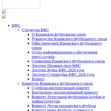
КФС
Структура КФС
О Крымском футбольном союзе
Руководство Крымского футбольного союза
Офис-менеджер Крымского футбольного
союза
Отдел информационного обеспечения,
пресс-служба
Символика Крымского футбольного союза
Логотип Премьер-лиги КФС
Логотип Кубка КФС 2026 года
Логотип Суперкубка КФС 2026 года
Respect
Комитеты Крымского футбольного союза
Судейско-инспекторский комитет
Контрольно-дисциплинарный комитет
Комитет Аттестации футбольных клубов и
инфраструктуры
Комитет Детско-юношеского футбола
Комитет мини-футбола, пляжного и