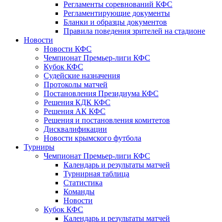
Регламенты соревнований КФС
Регламентирующие документы
Бланки и образцы документов
Правила поведения зрителей на стадионе
Новости
Новости КФС
Чемпионат Премьер-лиги КФС
Кубок КФС
Судейские назначения
Протоколы матчей
Постановления Президиума КФС
Решения КДК КФС
Решения АК КФС
Решения и постановления комитетов
Дисквалификации
Новости крымского футбола
Турниры
Чемпионат Премьер-лиги КФС
Календарь и результаты матчей
Турнирная таблица
Статистика
Команды
Новости
Кубок КФС
Календарь и результаты матчей