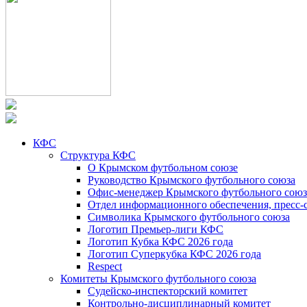
КФС
Структура КФС
О Крымском футбольном союзе
Руководство Крымского футбольного союза
Офис-менеджер Крымского футбольного союз
Отдел информационного обеспечения, пресс-
Символика Крымского футбольного союза
Логотип Премьер-лиги КФС
Логотип Кубка КФС 2026 года
Логотип Суперкубка КФС 2026 года
Respect
Комитеты Крымского футбольного союза
Судейско-инспекторский комитет
Контрольно-дисциплинарный комитет