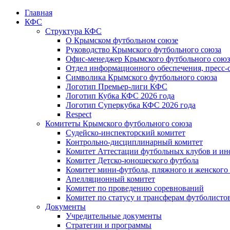
Главная
КФС
Структура КФС
О Крымском футбольном союзе
Руководство Крымского футбольного союза
Офис-менеджер Крымского футбольного союз
Отдел информационного обеспечения, пресс-
Символика Крымского футбольного союза
Логотип Премьер-лиги КФС
Логотип Кубка КФС 2026 года
Логотип Суперкубка КФС 2026 года
Respect
Комитеты Крымского футбольного союза
Судейско-инспекторский комитет
Контрольно-дисциплинарный комитет
Комитет Аттестации футбольных клубов и и
Комитет Детско-юношеского футбола
Комитет мини-футбола, пляжного и женского
Апелляционный комитет
Комитет по проведению соревнований
Комитет по статусу и трансферам футболисто
Документы
Учредительные документы
Стратегии и программы