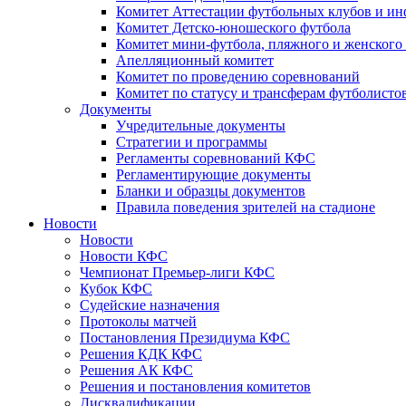
Комитет Аттестации футбольных клубов и и
Комитет Детско-юношеского футбола
Комитет мини-футбола, пляжного и женского
Апелляционный комитет
Комитет по проведению соревнований
Комитет по статусу и трансферам футболисто
Документы
Учредительные документы
Стратегии и программы
Регламенты соревнований КФС
Регламентирующие документы
Бланки и образцы документов
Правила поведения зрителей на стадионе
Новости
Новости
Новости КФС
Чемпионат Премьер-лиги КФС
Кубок КФС
Судейские назначения
Протоколы матчей
Постановления Президиума КФС
Решения КДК КФС
Решения АК КФС
Решения и постановления комитетов
Дисквалификации