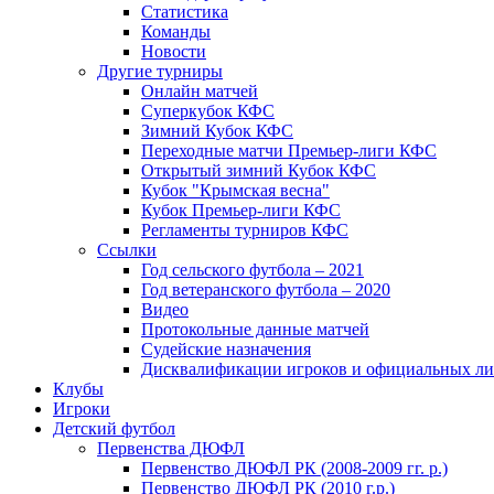
Статистика
Команды
Новости
Другие турниры
Онлайн матчей
Суперкубок КФС
Зимний Кубок КФС
Переходные матчи Премьер-лиги КФС
Открытый зимний Кубок КФС
Кубок "Крымская весна"
Кубок Премьер-лиги КФС
Регламенты турниров КФС
Ссылки
Год сельского футбола – 2021
Год ветеранского футбола – 2020
Видео
Протокольные данные матчей
Судейские назначения
Дисквалификации игроков и официальных ли
Клубы
Игроки
Детский футбол
Первенства ДЮФЛ
Первенство ДЮФЛ РК (2008-2009 гг. р.)
Первенство ДЮФЛ РК (2010 г.р.)