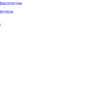
нфраструктуры
 футбола
в