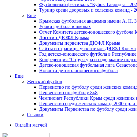
Футбольный фестиваль "Кубок Тавриды – 202
Турнир среди дворовых и сельских команд - 2
Еще
Крымская футбольная академия имени А. Н. З
Уроки футбола в школах
Отчет Комитета детско-юношеского футбола 
Логотип ДЮФЛ Крыма
Документы первенства ДЮФЛ Крыма
Сайты и страницы участников ДЮФЛ Крыма
Год детско-юношеского футбола в Республик
Конференция "Структура и содержание подгот
Детско-юношеская футбольная лига Севастоп
Новости детско-юношеского футбола
Еще
Женский футбол
Первенство по футболу среди женских команд
Первенство по футболу 8х8
Чемпионат Республики Крым среди женских 
Первенство среди женских команд 2000 г.р. и
Документы Первенства по футболу среди жен
Ссылки
Онлайн матчей