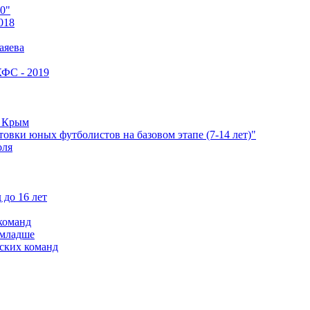
0"
018
аяева
КФС - 2019
е Крым
овки юных футболистов на базовом этапе (7-14 лет)"
оля
 до 16 лет
команд
 младше
ских команд