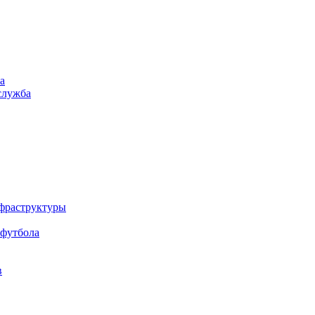
а
служба
нфраструктуры
 футбола
в