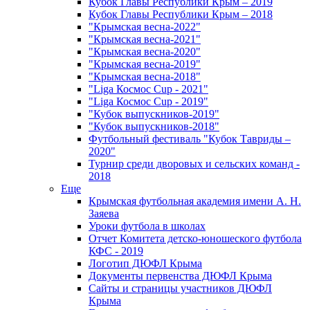
Кубок Главы Республики Крым – 2019
Кубок Главы Республики Крым – 2018
"Крымская весна-2022"
"Крымская весна-2021"
"Крымская весна-2020"
"Крымская весна-2019"
"Крымская весна-2018"
"Liga Космос Cup - 2021"
"Liga Космос Cup - 2019"
"Кубок выпускников-2019"
"Кубок выпускников-2018"
Футбольный фестиваль "Кубок Тавриды –
2020"
Турнир среди дворовых и сельских команд -
2018
Еще
Крымская футбольная академия имени А. Н.
Заяева
Уроки футбола в школах
Отчет Комитета детско-юношеского футбола
КФС - 2019
Логотип ДЮФЛ Крыма
Документы первенства ДЮФЛ Крыма
Сайты и страницы участников ДЮФЛ
Крыма