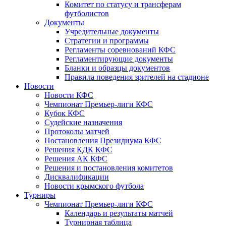
Комитет по статусу и трансферам
футболистов
Документы
Учредительные документы
Стратегии и программы
Регламенты соревнований КФС
Регламентирующие документы
Бланки и образцы документов
Правила поведения зрителей на стадионе
Новости
Новости КФС
Чемпионат Премьер-лиги КФС
Кубок КФС
Судейские назначения
Протоколы матчей
Постановления Президиума КФС
Решения КДК КФС
Решения АК КФС
Решения и постановления комитетов
Дисквалификации
Новости крымского футбола
Турниры
Чемпионат Премьер-лиги КФС
Календарь и результаты матчей
Турнирная таблица