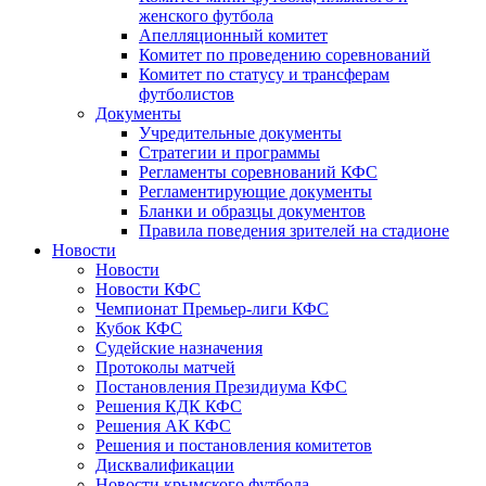
женского футбола
Апелляционный комитет
Комитет по проведению соревнований
Комитет по статусу и трансферам
футболистов
Документы
Учредительные документы
Стратегии и программы
Регламенты соревнований КФС
Регламентирующие документы
Бланки и образцы документов
Правила поведения зрителей на стадионе
Новости
Новости
Новости КФС
Чемпионат Премьер-лиги КФС
Кубок КФС
Судейские назначения
Протоколы матчей
Постановления Президиума КФС
Решения КДК КФС
Решения АК КФС
Решения и постановления комитетов
Дисквалификации
Новости крымского футбола