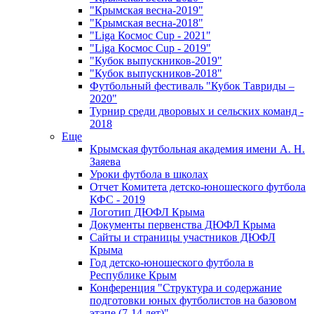
"Крымская весна-2019"
"Крымская весна-2018"
"Liga Космос Cup - 2021"
"Liga Космос Cup - 2019"
"Кубок выпускников-2019"
"Кубок выпускников-2018"
Футбольный фестиваль "Кубок Тавриды –
2020"
Турнир среди дворовых и сельских команд -
2018
Еще
Крымская футбольная академия имени А. Н.
Заяева
Уроки футбола в школах
Отчет Комитета детско-юношеского футбола
КФС - 2019
Логотип ДЮФЛ Крыма
Документы первенства ДЮФЛ Крыма
Сайты и страницы участников ДЮФЛ
Крыма
Год детско-юношеского футбола в
Республике Крым
Конференция "Структура и содержание
подготовки юных футболистов на базовом
этапе (7-14 лет)"