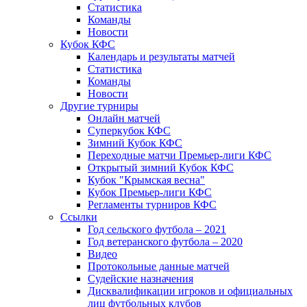
Статистика
Команды
Новости
Кубок КФС
Календарь и результаты матчей
Статистика
Команды
Новости
Другие турниры
Онлайн матчей
Суперкубок КФС
Зимний Кубок КФС
Переходные матчи Премьер-лиги КФС
Открытый зимний Кубок КФС
Кубок "Крымская весна"
Кубок Премьер-лиги КФС
Регламенты турниров КФС
Ссылки
Год сельского футбола – 2021
Год ветеранского футбола – 2020
Видео
Протокольные данные матчей
Судейские назначения
Дисквалификации игроков и официальных
лиц футбольных клубов