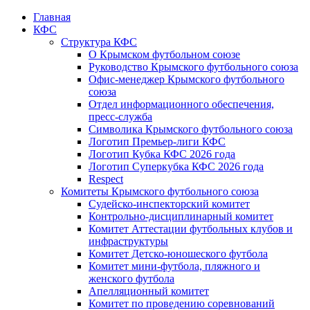
Главная
КФС
Структура КФС
О Крымском футбольном союзе
Руководство Крымского футбольного союза
Офис-менеджер Крымского футбольного
союза
Отдел информационного обеспечения,
пресс-служба
Символика Крымского футбольного союза
Логотип Премьер-лиги КФС
Логотип Кубка КФС 2026 года
Логотип Суперкубка КФС 2026 года
Respect
Комитеты Крымского футбольного союза
Судейско-инспекторский комитет
Контрольно-дисциплинарный комитет
Комитет Аттестации футбольных клубов и
инфраструктуры
Комитет Детско-юношеского футбола
Комитет мини-футбола, пляжного и
женского футбола
Апелляционный комитет
Комитет по проведению соревнований