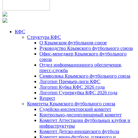
КФС
Структура КФС
О Крымском футбольном союзе
Руководство Крымского футбольного союза
Офис-менеджер Крымского футбольного
союза
Отдел информационного обеспечения,
пресс-служба
Символика Крымского футбольного союза
Логотип Премьер-лиги КФС
Логотип Кубка КФС 2026 года
Логотип Суперкубка КФС 2026 года
Respect
Комитеты Крымского футбольного союза
Судейско-инспекторский комитет
Контрольно-дисциплинарный комитет
Комитет Аттестации футбольных клубов и
инфраструктуры
Комитет Детско-юношеского футбола
Комитет мини-футбола, пляжного и