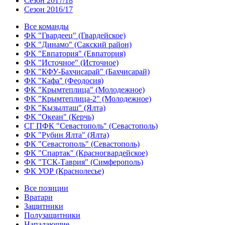
Сезон 2017/18
Сезон 2016/17
Все команды
ФК "Гвардеец" (Гвардейское)
ФК "Динамо" (Сакский район)
ФК "Евпатория" (Евпатория)
ФК "Источное" (Источное)
ФК "КФУ-Бахчисарай" (Бахчисарай)
ФК "Кафа" (Феодосия)
ФК "Крымтеплица" (Молодежное)
ФК "Крымтеплица-2" (Молодежное)
ФК "Кызылташ" (Ялта)
ФК "Океан" (Керчь)
СГ ПФК "Севастополь" (Севастополь)
ФК "Рубин Ялта" (Ялта)
ФК "Севастополь" (Севастополь)
ФК "Спартак" (Красногвардейское)
ФК "ТСК-Таврия" (Симферополь)
ФК УОР (Краснолесье)
Все позиции
Вратари
Защитники
Полузащитники
Нападающие