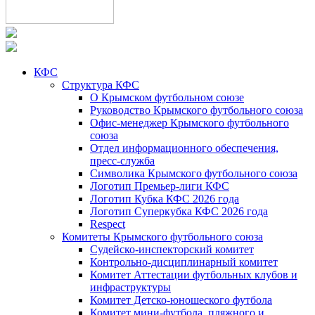
КФС
Структура КФС
О Крымском футбольном союзе
Руководство Крымского футбольного союза
Офис-менеджер Крымского футбольного
союза
Отдел информационного обеспечения,
пресс-служба
Символика Крымского футбольного союза
Логотип Премьер-лиги КФС
Логотип Кубка КФС 2026 года
Логотип Суперкубка КФС 2026 года
Respect
Комитеты Крымского футбольного союза
Судейско-инспекторский комитет
Контрольно-дисциплинарный комитет
Комитет Аттестации футбольных клубов и
инфраструктуры
Комитет Детско-юношеского футбола
Комитет мини-футбола, пляжного и