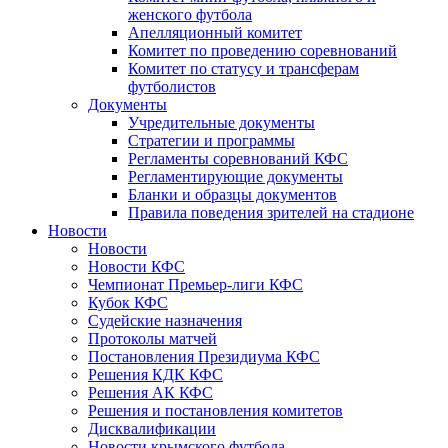
женского футбола
Апелляционный комитет
Комитет по проведению соревнований
Комитет по статусу и трансферам
футболистов
Документы
Учредительные документы
Стратегии и программы
Регламенты соревнований КФС
Регламентирующие документы
Бланки и образцы документов
Правила поведения зрителей на стадионе
Новости
Новости
Новости КФС
Чемпионат Премьер-лиги КФС
Кубок КФС
Судейские назначения
Протоколы матчей
Постановления Президиума КФС
Решения КДК КФС
Решения АК КФС
Решения и постановления комитетов
Дисквалификации
Новости крымского футбола