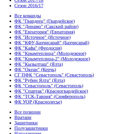
Сезон 2017/18
Сезон 2016/17
Все команды
ФК "Гвардеец" (Гвардейское)
ФК "Динамо" (Сакский район)
ФК "Евпатория" (Евпатория)
ФК "Источное" (Источное)
ФК "КФУ-Бахчисарай" (Бахчисарай)
ФК "Кафа" (Феодосия)
ФК "Крымтеплица" (Молодежное)
ФК "Крымтеплица-2" (Молодежное)
ФК "Кызылташ" (Ялта)
ФК "Океан" (Керчь)
СГ ПФК "Севастополь" (Севастополь)
ФК "Рубин Ялта" (Ялта)
ФК "Севастополь" (Севастополь)
ФК "Спартак" (Красногвардейское)
ФК "ТСК-Таврия" (Симферополь)
ФК УОР (Краснолесье)
Все позиции
Вратари
Защитники
Полузащитники
Нападающие