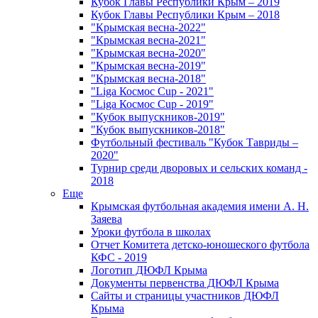
Кубок Главы Республики Крым – 2019
Кубок Главы Республики Крым – 2018
"Крымская весна-2022"
"Крымская весна-2021"
"Крымская весна-2020"
"Крымская весна-2019"
"Крымская весна-2018"
"Liga Космос Cup - 2021"
"Liga Космос Cup - 2019"
"Кубок выпускников-2019"
"Кубок выпускников-2018"
Футбольный фестиваль "Кубок Тавриды –
2020"
Турнир среди дворовых и сельских команд -
2018
Еще
Крымская футбольная академия имени А. Н.
Заяева
Уроки футбола в школах
Отчет Комитета детско-юношеского футбола
КФС - 2019
Логотип ДЮФЛ Крыма
Документы первенства ДЮФЛ Крыма
Сайты и страницы участников ДЮФЛ
Крыма