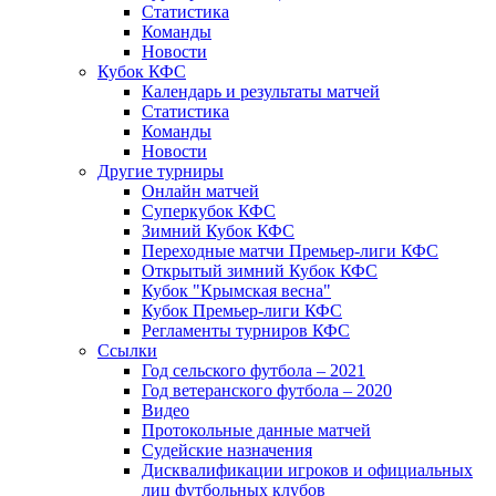
Статистика
Команды
Новости
Кубок КФС
Календарь и результаты матчей
Статистика
Команды
Новости
Другие турниры
Онлайн матчей
Суперкубок КФС
Зимний Кубок КФС
Переходные матчи Премьер-лиги КФС
Открытый зимний Кубок КФС
Кубок "Крымская весна"
Кубок Премьер-лиги КФС
Регламенты турниров КФС
Ссылки
Год сельского футбола – 2021
Год ветеранского футбола – 2020
Видео
Протокольные данные матчей
Судейские назначения
Дисквалификации игроков и официальных
лиц футбольных клубов