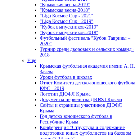
"Крымская весна-2019"
"Крымская весна-2018"
"Liga Космос Cup - 2021"
"Liga Космос Cup - 2019"
"Кубок выпускников-2019"
"Кубок выпускников-2018"
Футбольный фестиваль "Кубок Тавриды –
2020"
Турнир среди дворовых и сельских команд -
2018
Еще
Крымская футбольная академия имени А. Н.
Заяева
Уроки футбола в школах
Отчет Комитета детско-юношеского футбола
КФС - 2019
Логотип ДЮФЛ Крыма
Документы первенства ДЮФЛ Крыма
Сайты и страницы участников ДЮФЛ
Крыма
Год детско-юношеского футбола в
Республике Крым
Конференция "Структура и содержание
подготовки юных футболистов на базовом
этапе (7-14 лет)"