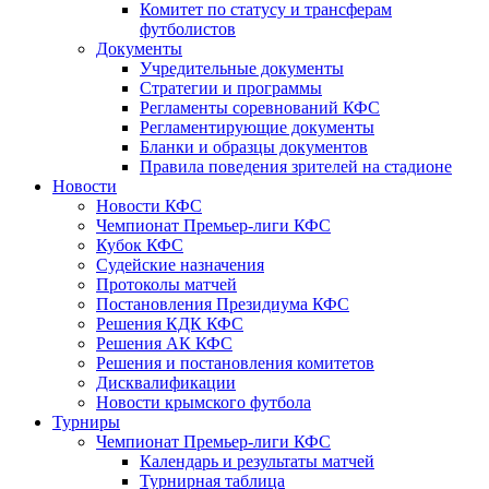
Комитет по статусу и трансферам
футболистов
Документы
Учредительные документы
Стратегии и программы
Регламенты соревнований КФС
Регламентирующие документы
Бланки и образцы документов
Правила поведения зрителей на стадионе
Новости
Новости КФС
Чемпионат Премьер-лиги КФС
Кубок КФС
Судейские назначения
Протоколы матчей
Постановления Президиума КФС
Решения КДК КФС
Решения АК КФС
Решения и постановления комитетов
Дисквалификации
Новости крымского футбола
Турниры
Чемпионат Премьер-лиги КФС
Календарь и результаты матчей
Турнирная таблица