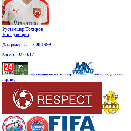
Рустамшер
Тохиров
Нападающий
17.08.1999
Дата рождения:
02.03.17
Заявлен:
информационный партнер
информационный
партнер