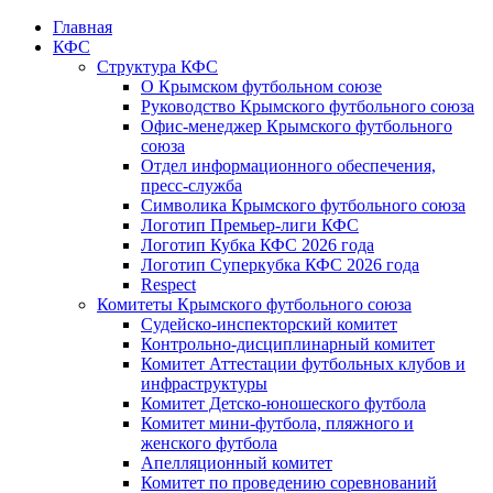
Главная
КФС
Структура КФС
О Крымском футбольном союзе
Руководство Крымского футбольного союза
Офис-менеджер Крымского футбольного
союза
Отдел информационного обеспечения,
пресс-служба
Символика Крымского футбольного союза
Логотип Премьер-лиги КФС
Логотип Кубка КФС 2026 года
Логотип Суперкубка КФС 2026 года
Respect
Комитеты Крымского футбольного союза
Судейско-инспекторский комитет
Контрольно-дисциплинарный комитет
Комитет Аттестации футбольных клубов и
инфраструктуры
Комитет Детско-юношеского футбола
Комитет мини-футбола, пляжного и
женского футбола
Апелляционный комитет
Комитет по проведению соревнований