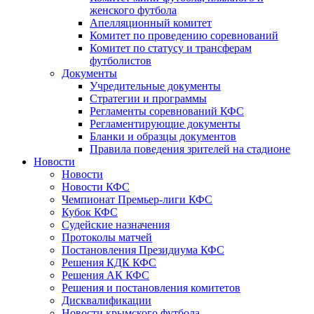
женского футбола
Апелляционный комитет
Комитет по проведению соревнований
Комитет по статусу и трансферам
футболистов
Документы
Учредительные документы
Стратегии и программы
Регламенты соревнований КФС
Регламентирующие документы
Бланки и образцы документов
Правила поведения зрителей на стадионе
Новости
Новости
Новости КФС
Чемпионат Премьер-лиги КФС
Кубок КФС
Судейские назначения
Протоколы матчей
Постановления Президиума КФС
Решения КДК КФС
Решения АК КФС
Решения и постановления комитетов
Дисквалификации
Новости крымского футбола