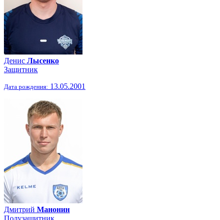
Денис
Лысенко
Защитник
13.05.2001
Дата рождения:
Дмитрий
Манонин
Полузащитник