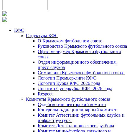
КФС
Структура КФС
О Крымском футбольном союзе
Руководство Крымского футбольного союза
Офис-менеджер Крымского футбольного
союза
Отдел информационного обеспечения,
пресс-служба
Символика Крымского футбольного союза
Логотип Премьер-лиги КФС
Логотип Кубка КФС 2026 года
Логотип Суперкубка КФС 2026 года
Respect
Комитеты Крымского футбольного союза
Судейско-инспекторский комитет
Контрольно-дисциплинарный комитет
Комитет Аттестации футбольных клубов и
инфраструктуры
Комитет Детско-юношеского футбола
Комитет мини-футбола, пляжного и