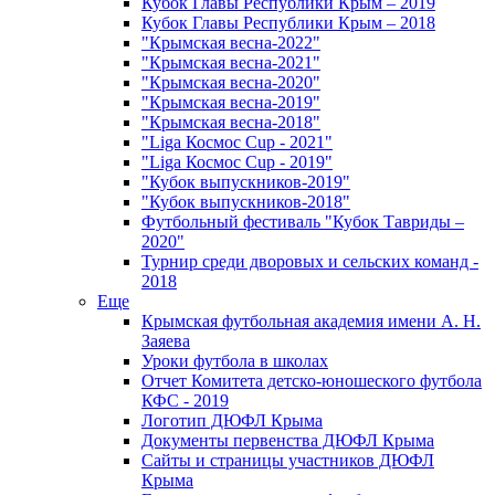
Кубок Главы Республики Крым – 2019
Кубок Главы Республики Крым – 2018
"Крымская весна-2022"
"Крымская весна-2021"
"Крымская весна-2020"
"Крымская весна-2019"
"Крымская весна-2018"
"Liga Космос Cup - 2021"
"Liga Космос Cup - 2019"
"Кубок выпускников-2019"
"Кубок выпускников-2018"
Футбольный фестиваль "Кубок Тавриды –
2020"
Турнир среди дворовых и сельских команд -
2018
Еще
Крымская футбольная академия имени А. Н.
Заяева
Уроки футбола в школах
Отчет Комитета детско-юношеского футбола
КФС - 2019
Логотип ДЮФЛ Крыма
Документы первенства ДЮФЛ Крыма
Сайты и страницы участников ДЮФЛ
Крыма