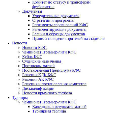
Комитет по статусу и трансферам
футболистов
Документы
Учредительные документы
Стратегии и программы
Регламенты соревнований КФС
Регламентирующие документы
Бланки и образцы документов
Правила поведения зрителей на стадионе
Новости
Новости КФС
Чемпионат Премьер-лиги КФС
Кубок КФС
Судейские назначения
Протоколы матчей
Постановления Президиума КФС
Решения КДК КФС
Решения АК КФС
Решения и постановления комитетов
Дисквалификации
Новости крымского футбола
Турниры
Чемпионат Премьер-лиги КФС
Календарь и результаты матчей
Турнирная таблица