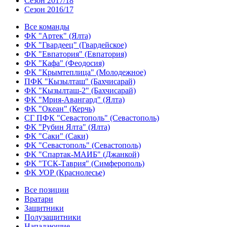
Сезон 2017/18
Сезон 2016/17
Все команды
ФК "Артек" (Ялта)
ФК "Гвардеец" (Гвардейское)
ФК "Евпатория" (Евпатория)
ФК "Кафа" (Феодосия)
ФК "Крымтеплица" (Молодежное)
ПФК "Кызылташ" (Бахчисарай)
ФК "Кызылташ-2" (Бахчисарай)
ФК "Мрия-Авангард" (Ялта)
ФК "Океан" (Керчь)
СГ ПФК "Севастополь" (Севастополь)
ФК "Рубин Ялта" (Ялта)
ФК "Саки" (Саки)
ФК "Севастополь" (Севастополь)
ФК "Спартак-МАИБ" (Джанкой)
ФК "ТСК-Таврия" (Симферополь)
ФК УОР (Краснолесье)
Все позиции
Вратари
Защитники
Полузащитники
Нападающие