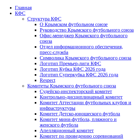
Главная
КФС
Структура КФС
О Крымском футбольном союзе
Руководство Крымского футбольного союза
Офис-менеджер Крымского футбольного
союза
Отдел информационного обеспечения,
пресс-служба
Символика Крымского футбольного союза
Логотип Премьер-лиги КФС
Логотип Кубка КФС 2026 года
Логотип Суперкубка КФС 2026 года
Respect
Комитеты Крымского футбольного союза
Судейско-инспекторский комитет
Контрольно-дисциплинарный комитет
Комитет Аттестации футбольных клубов и
инфраструктуры
Комитет Детско-юношеского футбола
Комитет мини-футбола, пляжного и
женского футбола
Апелляционный комитет
Комитет по проведению соревнований