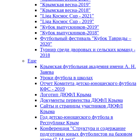
"Крымская весна-2019"
"Крымская весна-2018"
"Liga Космос Cup - 2021"
"Liga Космос Cup - 2019"
"Кубок выпускников-2019"
"Кубок выпускников-2018"
Футбольный фестиваль "Кубок Тавриды –
2020"
Турнир среди дворовых и сельских команд -
2018
Еще
Крымская футбольная академия имени А. Н.
Заяева
Уроки футбола в школах
Отчет Комитета детско-юношеского футбола
КФС - 2019
Логотип ДЮФЛ Крыма
Документы первенства ДЮФЛ Крыма
Сайты и страницы участников ДЮФЛ
Крыма
Год детско-юношеского футбола в
Республике Крым
Конференция "Структура и содержание
подготовки юных футболистов на базовом
этапе (7-14 лет)"