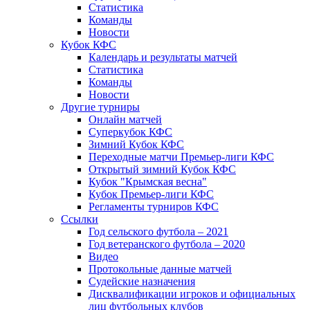
Статистика
Команды
Новости
Кубок КФС
Календарь и результаты матчей
Статистика
Команды
Новости
Другие турниры
Онлайн матчей
Суперкубок КФС
Зимний Кубок КФС
Переходные матчи Премьер-лиги КФС
Открытый зимний Кубок КФС
Кубок "Крымская весна"
Кубок Премьер-лиги КФС
Регламенты турниров КФС
Ссылки
Год сельского футбола – 2021
Год ветеранского футбола – 2020
Видео
Протокольные данные матчей
Судейские назначения
Дисквалификации игроков и официальных
лиц футбольных клубов