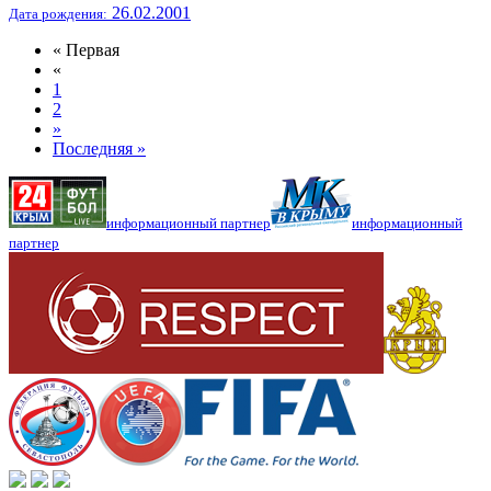
26.02.2001
Дата рождения:
« Первая
«
1
2
»
Последняя »
информационный партнер
информационный
партнер