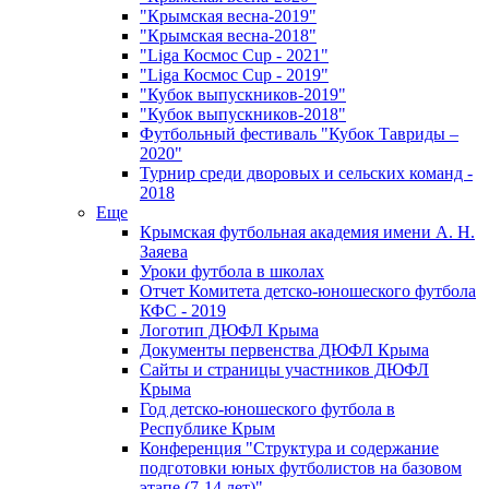
"Крымская весна-2019"
"Крымская весна-2018"
"Liga Космос Cup - 2021"
"Liga Космос Cup - 2019"
"Кубок выпускников-2019"
"Кубок выпускников-2018"
Футбольный фестиваль "Кубок Тавриды –
2020"
Турнир среди дворовых и сельских команд -
2018
Еще
Крымская футбольная академия имени А. Н.
Заяева
Уроки футбола в школах
Отчет Комитета детско-юношеского футбола
КФС - 2019
Логотип ДЮФЛ Крыма
Документы первенства ДЮФЛ Крыма
Сайты и страницы участников ДЮФЛ
Крыма
Год детско-юношеского футбола в
Республике Крым
Конференция "Структура и содержание
подготовки юных футболистов на базовом
этапе (7-14 лет)"