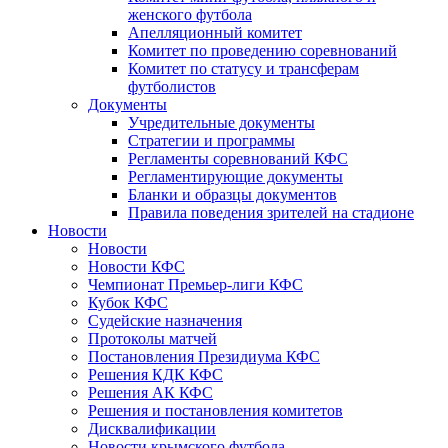
женского футбола
Апелляционный комитет
Комитет по проведению соревнований
Комитет по статусу и трансферам
футболистов
Документы
Учредительные документы
Стратегии и программы
Регламенты соревнований КФС
Регламентирующие документы
Бланки и образцы документов
Правила поведения зрителей на стадионе
Новости
Новости
Новости КФС
Чемпионат Премьер-лиги КФС
Кубок КФС
Судейские назначения
Протоколы матчей
Постановления Президиума КФС
Решения КДК КФС
Решения АК КФС
Решения и постановления комитетов
Дисквалификации
Новости крымского футбола