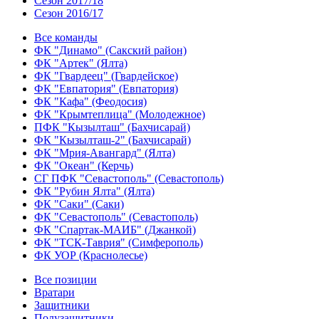
Сезон 2017/18
Сезон 2016/17
Все команды
ФК "Динамо" (Сакский район)
ФК "Артек" (Ялта)
ФК "Гвардеец" (Гвардейское)
ФК "Евпатория" (Евпатория)
ФК "Кафа" (Феодосия)
ФК "Крымтеплица" (Молодежное)
ПФК "Кызылташ" (Бахчисарай)
ФК "Кызылташ-2" (Бахчисарай)
ФК "Мрия-Авангард" (Ялта)
ФК "Океан" (Керчь)
СГ ПФК "Севастополь" (Севастополь)
ФК "Рубин Ялта" (Ялта)
ФК "Саки" (Саки)
ФК "Севастополь" (Севастополь)
ФК "Спартак-МАИБ" (Джанкой)
ФК "ТСК-Таврия" (Симферополь)
ФК УОР (Краснолесье)
Все позиции
Вратари
Защитники
Полузащитники