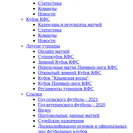
Статистика
Команды
Новости
Кубок КФС
Календарь и результаты матчей
Статистика
Команды
Новости
Другие турниры
Онлайн матчей
Суперкубок КФС
Зимний Кубок КФС
Переходные матчи Премьер-лиги КФС
Открытый зимний Кубок КФС
Кубок "Крымская весна"
Кубок Премьер-лиги КФС
Регламенты турниров КФС
Ссылки
Год сельского футбола – 2021
Год ветеранского футбола – 2020
Видео
Протокольные данные матчей
Судейские назначения
Дисквалификации игроков и официальных
лиц футбольных клубов