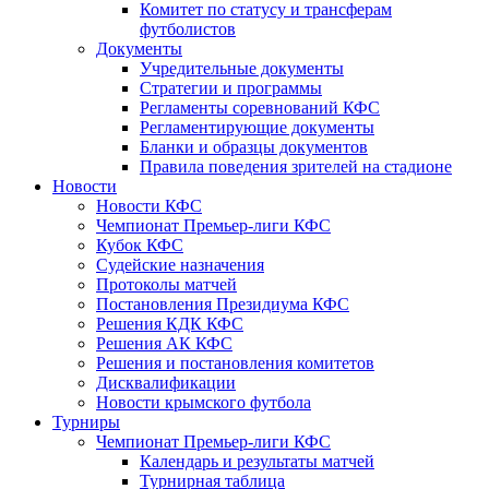
Комитет по статусу и трансферам
футболистов
Документы
Учредительные документы
Стратегии и программы
Регламенты соревнований КФС
Регламентирующие документы
Бланки и образцы документов
Правила поведения зрителей на стадионе
Новости
Новости КФС
Чемпионат Премьер-лиги КФС
Кубок КФС
Судейские назначения
Протоколы матчей
Постановления Президиума КФС
Решения КДК КФС
Решения АК КФС
Решения и постановления комитетов
Дисквалификации
Новости крымского футбола
Турниры
Чемпионат Премьер-лиги КФС
Календарь и результаты матчей
Турнирная таблица