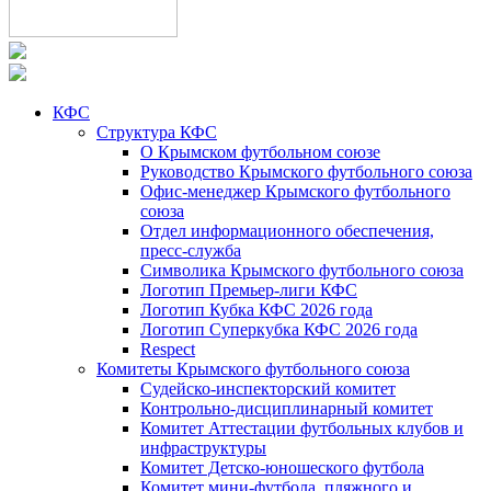
КФС
Структура КФС
О Крымском футбольном союзе
Руководство Крымского футбольного союза
Офис-менеджер Крымского футбольного
союза
Отдел информационного обеспечения,
пресс-служба
Символика Крымского футбольного союза
Логотип Премьер-лиги КФС
Логотип Кубка КФС 2026 года
Логотип Суперкубка КФС 2026 года
Respect
Комитеты Крымского футбольного союза
Судейско-инспекторский комитет
Контрольно-дисциплинарный комитет
Комитет Аттестации футбольных клубов и
инфраструктуры
Комитет Детско-юношеского футбола
Комитет мини-футбола, пляжного и