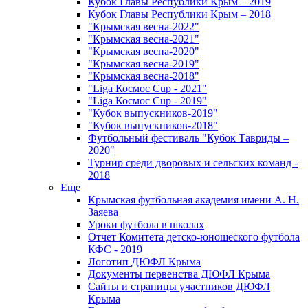
Кубок Главы Республики Крым – 2019
Кубок Главы Республики Крым – 2018
"Крымская весна-2022"
"Крымская весна-2021"
"Крымская весна-2020"
"Крымская весна-2019"
"Крымская весна-2018"
"Liga Космос Cup - 2021"
"Liga Космос Cup - 2019"
"Кубок выпускников-2019"
"Кубок выпускников-2018"
Футбольный фестиваль "Кубок Тавриды –
2020"
Турнир среди дворовых и сельских команд -
2018
Еще
Крымская футбольная академия имени А. Н.
Заяева
Уроки футбола в школах
Отчет Комитета детско-юношеского футбола
КФС - 2019
Логотип ДЮФЛ Крыма
Документы первенства ДЮФЛ Крыма
Сайты и страницы участников ДЮФЛ
Крыма