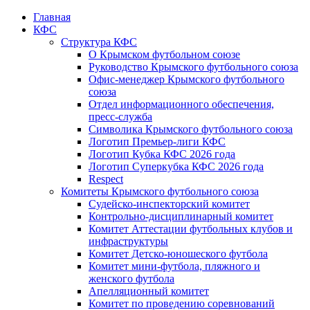
Главная
КФС
Структура КФС
О Крымском футбольном союзе
Руководство Крымского футбольного союза
Офис-менеджер Крымского футбольного
союза
Отдел информационного обеспечения,
пресс-служба
Символика Крымского футбольного союза
Логотип Премьер-лиги КФС
Логотип Кубка КФС 2026 года
Логотип Суперкубка КФС 2026 года
Respect
Комитеты Крымского футбольного союза
Судейско-инспекторский комитет
Контрольно-дисциплинарный комитет
Комитет Аттестации футбольных клубов и
инфраструктуры
Комитет Детско-юношеского футбола
Комитет мини-футбола, пляжного и
женского футбола
Апелляционный комитет
Комитет по проведению соревнований