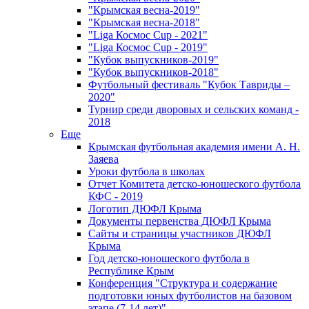
"Крымская весна-2019"
"Крымская весна-2018"
"Liga Космос Cup - 2021"
"Liga Космос Cup - 2019"
"Кубок выпускников-2019"
"Кубок выпускников-2018"
Футбольный фестиваль "Кубок Тавриды –
2020"
Турнир среди дворовых и сельских команд -
2018
Еще
Крымская футбольная академия имени А. Н.
Заяева
Уроки футбола в школах
Отчет Комитета детско-юношеского футбола
КФС - 2019
Логотип ДЮФЛ Крыма
Документы первенства ДЮФЛ Крыма
Сайты и страницы участников ДЮФЛ
Крыма
Год детско-юношеского футбола в
Республике Крым
Конференция "Структура и содержание
подготовки юных футболистов на базовом
этапе (7-14 лет)"