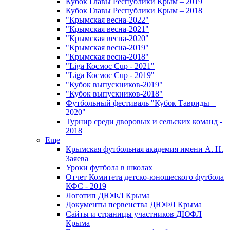
Кубок Главы Республики Крым – 2019
Кубок Главы Республики Крым – 2018
"Крымская весна-2022"
"Крымская весна-2021"
"Крымская весна-2020"
"Крымская весна-2019"
"Крымская весна-2018"
"Liga Космос Cup - 2021"
"Liga Космос Cup - 2019"
"Кубок выпускников-2019"
"Кубок выпускников-2018"
Футбольный фестиваль "Кубок Тавриды –
2020"
Турнир среди дворовых и сельских команд -
2018
Еще
Крымская футбольная академия имени А. Н.
Заяева
Уроки футбола в школах
Отчет Комитета детско-юношеского футбола
КФС - 2019
Логотип ДЮФЛ Крыма
Документы первенства ДЮФЛ Крыма
Сайты и страницы участников ДЮФЛ
Крыма