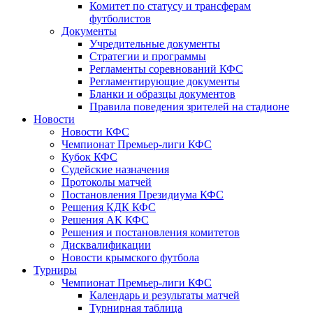
Комитет по статусу и трансферам
футболистов
Документы
Учредительные документы
Стратегии и программы
Регламенты соревнований КФС
Регламентирующие документы
Бланки и образцы документов
Правила поведения зрителей на стадионе
Новости
Новости КФС
Чемпионат Премьер-лиги КФС
Кубок КФС
Судейские назначения
Протоколы матчей
Постановления Президиума КФС
Решения КДК КФС
Решения АК КФС
Решения и постановления комитетов
Дисквалификации
Новости крымского футбола
Турниры
Чемпионат Премьер-лиги КФС
Календарь и результаты матчей
Турнирная таблица