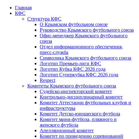
Главная
КФС
Структура КФС
О Крымском футбольном союзе
Руководство Крымского футбольного союза
Офис-менеджер Крымского футбольного
союза
Отдел информационного обеспечения,
пресс-служба
Символика Крымского футбольного союза
Логотип Премьер-лиги КФС
Логотип Кубка КФС 2026 года
Логотип Суперкубка КФС 2026 года
Respect
Комитеты Крымского футбольного союза
Судейско-инспекторский комитет
Контрольно-дисциплинарный комитет
Комитет Аттестации футбольных клубов и
инфраструктуры
Комитет Детско-юношеского футбола
Комитет мини-футбола, пляжного и
женского футбола
Апелляционный комитет
Комитет по проведению соревнований