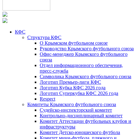
КФС
Структура КФС
О Крымском футбольном союзе
Руководство Крымского футбольного союза
Офис-менеджер Крымского футбольного
союза
Отдел информационного обеспечения,
пресс-служба
Символика Крымского футбольного союза
Логотип Премьер-лиги КФС
Логотип Кубка КФС 2026 года
Логотип Суперкубка КФС 2026 года
Respect
Комитеты Крымского футбольного союза
Судейско-инспекторский комитет
Контрольно-дисциплинарный комитет
Комитет Аттестации футбольных клубов и
инфраструктуры
Комитет Детско-юношеского футбола
Комитет мини-футбола, пляжного и