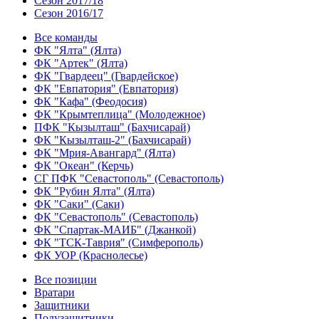
Сезон 2017/18
Сезон 2016/17
Все команды
ФК "Ялта" (Ялта)
ФК "Артек" (Ялта)
ФК "Гвардеец" (Гвардейское)
ФК "Евпатория" (Евпатория)
ФК "Кафа" (Феодосия)
ФК "Крымтеплица" (Молодежное)
ПФК "Кызылташ" (Бахчисарай)
ФК "Кызылташ-2" (Бахчисарай)
ФК "Мрия-Авангард" (Ялта)
ФК "Океан" (Керчь)
СГ ПФК "Севастополь" (Севастополь)
ФК "Рубин Ялта" (Ялта)
ФК "Саки" (Саки)
ФК "Севастополь" (Севастополь)
ФК "Спартак-МАИБ" (Джанкой)
ФК "ТСК-Таврия" (Симферополь)
ФК УОР (Краснолесье)
Все позиции
Вратари
Защитники
Полузащитники