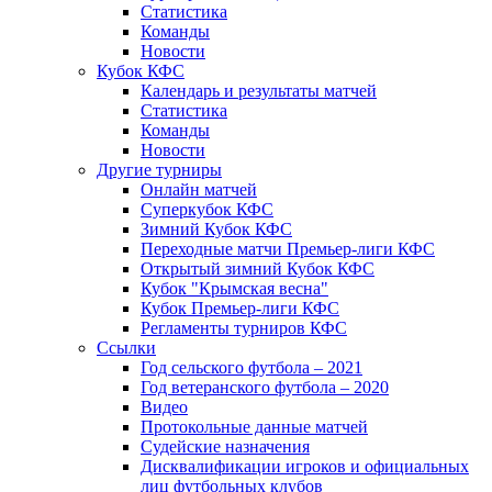
Статистика
Команды
Новости
Кубок КФС
Календарь и результаты матчей
Статистика
Команды
Новости
Другие турниры
Онлайн матчей
Суперкубок КФС
Зимний Кубок КФС
Переходные матчи Премьер-лиги КФС
Открытый зимний Кубок КФС
Кубок "Крымская весна"
Кубок Премьер-лиги КФС
Регламенты турниров КФС
Ссылки
Год сельского футбола – 2021
Год ветеранского футбола – 2020
Видео
Протокольные данные матчей
Судейские назначения
Дисквалификации игроков и официальных
лиц футбольных клубов