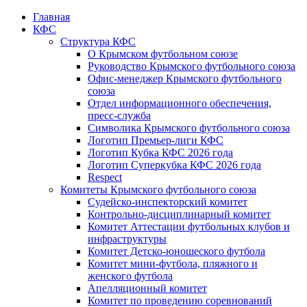
Главная
КФС
Структура КФС
О Крымском футбольном союзе
Руководство Крымского футбольного союза
Офис-менеджер Крымского футбольного
союза
Отдел информационного обеспечения,
пресс-служба
Символика Крымского футбольного союза
Логотип Премьер-лиги КФС
Логотип Кубка КФС 2026 года
Логотип Суперкубка КФС 2026 года
Respect
Комитеты Крымского футбольного союза
Судейско-инспекторский комитет
Контрольно-дисциплинарный комитет
Комитет Аттестации футбольных клубов и
инфраструктуры
Комитет Детско-юношеского футбола
Комитет мини-футбола, пляжного и
женского футбола
Апелляционный комитет
Комитет по проведению соревнований