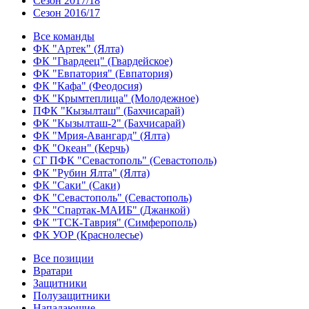
Сезон 2017/18
Сезон 2016/17
Все команды
ФК "Артек" (Ялта)
ФК "Гвардеец" (Гвардейское)
ФК "Евпатория" (Евпатория)
ФК "Кафа" (Феодосия)
ФК "Крымтеплица" (Молодежное)
ПФК "Кызылташ" (Бахчисарай)
ФК "Кызылташ-2" (Бахчисарай)
ФК "Мрия-Авангард" (Ялта)
ФК "Океан" (Керчь)
СГ ПФК "Севастополь" (Севастополь)
ФК "Рубин Ялта" (Ялта)
ФК "Саки" (Саки)
ФК "Севастополь" (Севастополь)
ФК "Спартак-МАИБ" (Джанкой)
ФК "ТСК-Таврия" (Симферополь)
ФК УОР (Краснолесье)
Все позиции
Вратари
Защитники
Полузащитники
Нападающие