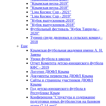
"Крымская весна-2019"
"Крымская весна-2018"
"Liga Космос Cup - 2021"
"Liga Космос Cup - 2019"
"Кубок выпускников-2019"
"Кубок выпускников-2018"
Футбольный фестиваль "Кубок Тавриды –
2020"
Турнир среди дворовых и сельских команд -
2018
Еще
Крымская футбольная академия имени А. Н.
Заяева
Уроки футбола в школах
Отчет Комитета детско-юношеского футбола
КФС - 2019
Логотип ДЮФЛ Крыма
Документы первенства ДЮФЛ Крыма
Сайты и страницы участников ДЮФЛ
Крыма
Год детско-юношеского футбола в
Республике Крым
Конференция "Структура и содержание
подготовки юных футболистов на базовом
этапе (7-14 лет)"