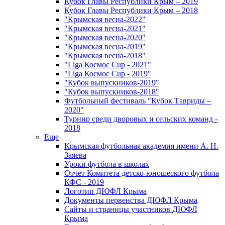
Кубок Главы Республики Крым – 2019
Кубок Главы Республики Крым – 2018
"Крымская весна-2022"
"Крымская весна-2021"
"Крымская весна-2020"
"Крымская весна-2019"
"Крымская весна-2018"
"Liga Космос Cup - 2021"
"Liga Космос Cup - 2019"
"Кубок выпускников-2019"
"Кубок выпускников-2018"
Футбольный фестиваль "Кубок Тавриды –
2020"
Турнир среди дворовых и сельских команд -
2018
Еще
Крымская футбольная академия имени А. Н.
Заяева
Уроки футбола в школах
Отчет Комитета детско-юношеского футбола
КФС - 2019
Логотип ДЮФЛ Крыма
Документы первенства ДЮФЛ Крыма
Сайты и страницы участников ДЮФЛ
Крыма