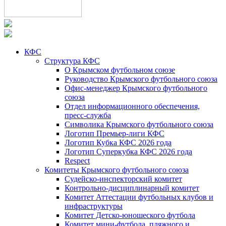
КФС
Структура КФС
О Крымском футбольном союзе
Руководство Крымского футбольного союза
Офис-менеджер Крымского футбольного
союза
Отдел информационного обеспечения,
пресс-служба
Символика Крымского футбольного союза
Логотип Премьер-лиги КФС
Логотип Кубка КФС 2026 года
Логотип Суперкубка КФС 2026 года
Respect
Комитеты Крымского футбольного союза
Судейско-инспекторский комитет
Контрольно-дисциплинарный комитет
Комитет Аттестации футбольных клубов и
инфраструктуры
Комитет Детско-юношеского футбола
Комитет мини-футбола, пляжного и