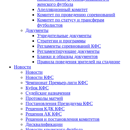
женского футбола
Апелляционный комитет
Комитет по проведению соревнований
Комитет по статусу и трансферам
футболистов
Документы
Учредительные документы
Стратегии и программы
Регламенты соревнований КФС
Регламентирующие документы
Бланки и образцы документов
Правила поведения зрителей на стадионе
Новости
Новости
Новости КФС
Чемпионат Премьер-лиги КФС
Кубок КФС
Судейские назначения
Протоколы матчей
Постановления Президиума КФС
Решения КДК КФС
Решения АК КФС
Решения и постановления комитетов
Дисквалификации
Новости крымского футбола