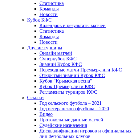
Статистика
Команды
Новости
Кубок КФС
Календарь и результаты матчей
Статистика
Команды
Новости
Другие турниры
Онлайн матчей
Суперкубок КФС
Зимний Кубок КФС
Переходные матчи Премьер-лиги КФС
Открытый зимний Кубок КФС
Кубок "Крымская весна"
Кубок Премьер-лиги КФС
Регламенты турниров КФС
Ссылки
Год сельского футбола – 2021
Год ветеранского футбола – 2020
Видео
Протокольные данные матчей
Судейские назначения
Дисквалификации игроков и официальных
лиц футбольных клубов