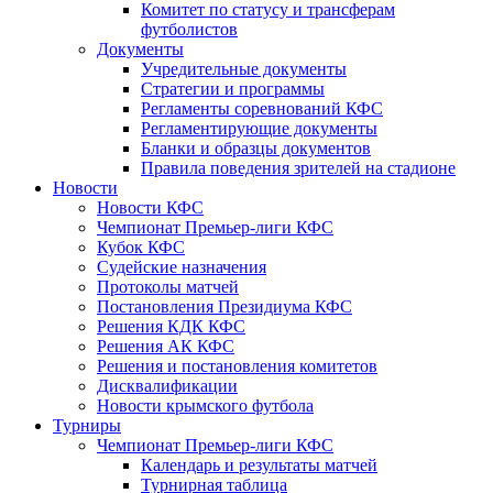
Комитет по статусу и трансферам
футболистов
Документы
Учредительные документы
Стратегии и программы
Регламенты соревнований КФС
Регламентирующие документы
Бланки и образцы документов
Правила поведения зрителей на стадионе
Новости
Новости КФС
Чемпионат Премьер-лиги КФС
Кубок КФС
Судейские назначения
Протоколы матчей
Постановления Президиума КФС
Решения КДК КФС
Решения АК КФС
Решения и постановления комитетов
Дисквалификации
Новости крымского футбола
Турниры
Чемпионат Премьер-лиги КФС
Календарь и результаты матчей
Турнирная таблица