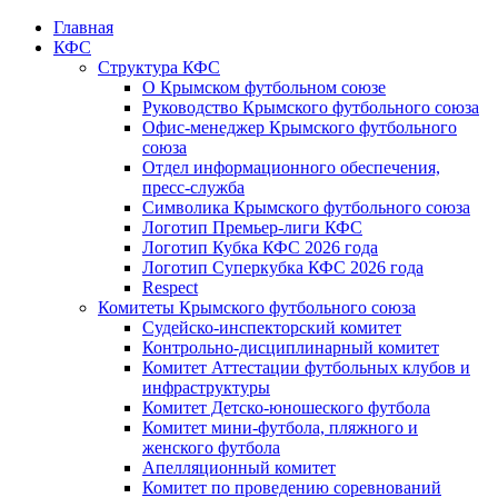
Главная
КФС
Структура КФС
О Крымском футбольном союзе
Руководство Крымского футбольного союза
Офис-менеджер Крымского футбольного
союза
Отдел информационного обеспечения,
пресс-служба
Символика Крымского футбольного союза
Логотип Премьер-лиги КФС
Логотип Кубка КФС 2026 года
Логотип Суперкубка КФС 2026 года
Respect
Комитеты Крымского футбольного союза
Судейско-инспекторский комитет
Контрольно-дисциплинарный комитет
Комитет Аттестации футбольных клубов и
инфраструктуры
Комитет Детско-юношеского футбола
Комитет мини-футбола, пляжного и
женского футбола
Апелляционный комитет
Комитет по проведению соревнований