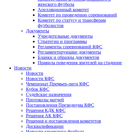
женского футбола
Апелляционный комитет
Комитет по проведению соревнований
Комитет по статусу и трансферам
футболистов
Документы
Учредительные документы
Стратегии и программы
Регламенты соревнований КФС
Регламентирующие документы
Бланки и образцы документов
Правила поведения зрителей на стадионе
Новости
Новости
Новости КФС
Чемпионат Премьер-лиги КФС
Кубок КФС
Судейские назначения
Протоколы матчей
Постановления Президиума КФС
Решения КДК КФС
Решения АК КФС
Решения и постановления комитетов
Дисквалификации
Новости крымского футбола