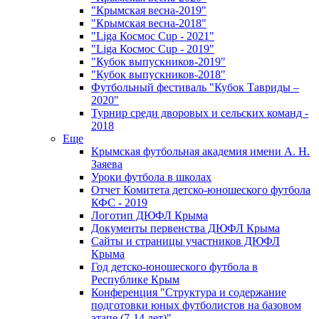
"Крымская весна-2019"
"Крымская весна-2018"
"Liga Космос Cup - 2021"
"Liga Космос Cup - 2019"
"Кубок выпускников-2019"
"Кубок выпускников-2018"
Футбольный фестиваль "Кубок Тавриды –
2020"
Турнир среди дворовых и сельских команд -
2018
Еще
Крымская футбольная академия имени А. Н.
Заяева
Уроки футбола в школах
Отчет Комитета детско-юношеского футбола
КФС - 2019
Логотип ДЮФЛ Крыма
Документы первенства ДЮФЛ Крыма
Сайты и страницы участников ДЮФЛ
Крыма
Год детско-юношеского футбола в
Республике Крым
Конференция "Структура и содержание
подготовки юных футболистов на базовом
этапе (7-14 лет)"