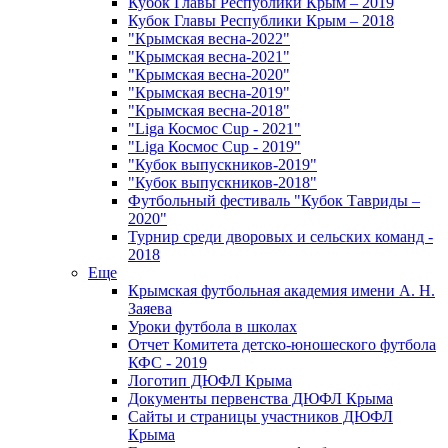
Кубок Главы Республики Крым – 2019
Кубок Главы Республики Крым – 2018
"Крымская весна-2022"
"Крымская весна-2021"
"Крымская весна-2020"
"Крымская весна-2019"
"Крымская весна-2018"
"Liga Космос Cup - 2021"
"Liga Космос Cup - 2019"
"Кубок выпускников-2019"
"Кубок выпускников-2018"
Футбольный фестиваль "Кубок Тавриды –
2020"
Турнир среди дворовых и сельских команд -
2018
Еще
Крымская футбольная академия имени А. Н.
Заяева
Уроки футбола в школах
Отчет Комитета детско-юношеского футбола
КФС - 2019
Логотип ДЮФЛ Крыма
Документы первенства ДЮФЛ Крыма
Сайты и страницы участников ДЮФЛ
Крыма