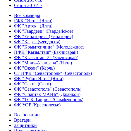
Сезон 2017/18
Сезон 2016/17
Все команды
ГФК "Ялта" (Ялта)
ФК "Артек" (Ялта)
ФК "Гвардеец" (Гвардейское)
ФК "Евпатория" (Евпатория)
ФК "Кафа" (Феодосия)
ФК "Крымтеплица" (Молодежное)
ПФК "Кызылташ" (Бахчисарай)
ФК "Кызылташ-2" (Бахчисарай)
ФК "Мрия-Авангард" (Ялта)
ФК "Океан" (Керчь)
СГ ПФК "Севастополь" (Севастополь)
ФК "Рубин Ялта" (Ялта)
ФК "Саки" (Саки)
ФК "Севастополь" (Севастополь)
ФК "Спартак-МАИБ" (Джанкой)
ФК "ТСК-Таврия" (Симферополь)
ФК УОР (Краснолесье)
Все позиции
Вратари
Защитники
Полузащитники