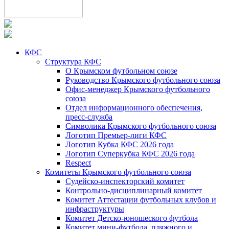
КФС
Структура КФС
О Крымском футбольном союзе
Руководство Крымского футбольного союза
Офис-менеджер Крымского футбольного
союза
Отдел информационного обеспечения,
пресс-служба
Символика Крымского футбольного союза
Логотип Премьер-лиги КФС
Логотип Кубка КФС 2026 года
Логотип Суперкубка КФС 2026 года
Respect
Комитеты Крымского футбольного союза
Судейско-инспекторский комитет
Контрольно-дисциплинарный комитет
Комитет Аттестации футбольных клубов и
инфраструктуры
Комитет Детско-юношеского футбола
Комитет мини-футбола, пляжного и