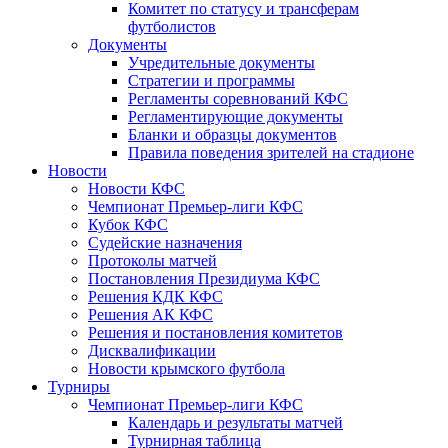
Комитет по статусу и трансферам
футболистов
Документы
Учредительные документы
Стратегии и программы
Регламенты соревнований КФС
Регламентирующие документы
Бланки и образцы документов
Правила поведения зрителей на стадионе
Новости
Новости КФС
Чемпионат Премьер-лиги КФС
Кубок КФС
Судейские назначения
Протоколы матчей
Постановления Президиума КФС
Решения КДК КФС
Решения АК КФС
Решения и постановления комитетов
Дисквалификации
Новости крымского футбола
Турниры
Чемпионат Премьер-лиги КФС
Календарь и результаты матчей
Турнирная таблица