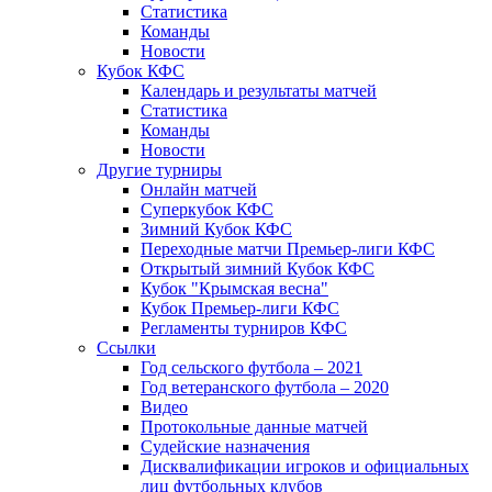
Статистика
Команды
Новости
Кубок КФС
Календарь и результаты матчей
Статистика
Команды
Новости
Другие турниры
Онлайн матчей
Суперкубок КФС
Зимний Кубок КФС
Переходные матчи Премьер-лиги КФС
Открытый зимний Кубок КФС
Кубок "Крымская весна"
Кубок Премьер-лиги КФС
Регламенты турниров КФС
Ссылки
Год сельского футбола – 2021
Год ветеранского футбола – 2020
Видео
Протокольные данные матчей
Судейские назначения
Дисквалификации игроков и официальных
лиц футбольных клубов