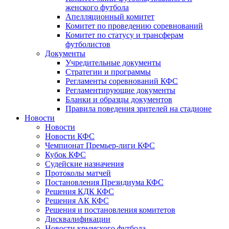
женского футбола
Апелляционный комитет
Комитет по проведению соревнований
Комитет по статусу и трансферам
футболистов
Документы
Учредительные документы
Стратегии и программы
Регламенты соревнований КФС
Регламентирующие документы
Бланки и образцы документов
Правила поведения зрителей на стадионе
Новости
Новости
Новости КФС
Чемпионат Премьер-лиги КФС
Кубок КФС
Судейские назначения
Протоколы матчей
Постановления Президиума КФС
Решения КДК КФС
Решения АК КФС
Решения и постановления комитетов
Дисквалификации
Новости крымского футбола