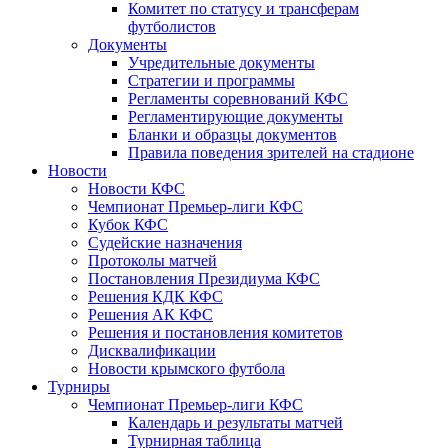
Комитет по статусу и трансферам
футболистов
Документы
Учредительные документы
Стратегии и программы
Регламенты соревнований КФС
Регламентирующие документы
Бланки и образцы документов
Правила поведения зрителей на стадионе
Новости
Новости КФС
Чемпионат Премьер-лиги КФС
Кубок КФС
Судейские назначения
Протоколы матчей
Постановления Президиума КФС
Решения КДК КФС
Решения АК КФС
Решения и постановления комитетов
Дисквалификации
Новости крымского футбола
Турниры
Чемпионат Премьер-лиги КФС
Календарь и результаты матчей
Турнирная таблица