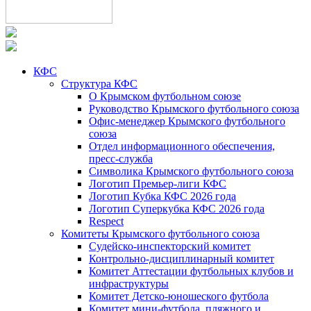
КФС
Структура КФС
О Крымском футбольном союзе
Руководство Крымского футбольного союза
Офис-менеджер Крымского футбольного
союза
Отдел информационного обеспечения,
пресс-служба
Символика Крымского футбольного союза
Логотип Премьер-лиги КФС
Логотип Кубка КФС 2026 года
Логотип Суперкубка КФС 2026 года
Respect
Комитеты Крымского футбольного союза
Судейско-инспекторский комитет
Контрольно-дисциплинарный комитет
Комитет Аттестации футбольных клубов и
инфраструктуры
Комитет Детско-юношеского футбола
Комитет мини-футбола, пляжного и