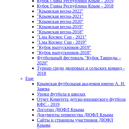
Кубок Главы Республики Крым – 2019
Кубок Главы Республики Крым – 2018
"Крымская весна-2022"
"Крымская весна-2021"
"Крымская весна-2020"
"Крымская весна-2019"
"Крымская весна-2018"
"Liga Космос Cup - 2021"
"Liga Космос Cup - 2019"
"Кубок выпускников-2019"
"Кубок выпускников-2018"
Футбольный фестиваль "Кубок Тавриды –
2020"
Турнир среди дворовых и сельских команд -
2018
Еще
Крымская футбольная академия имени А. Н.
Заяева
Уроки футбола в школах
Отчет Комитета детско-юношеского футбола
КФС - 2019
Логотип ДЮФЛ Крыма
Документы первенства ДЮФЛ Крыма
Сайты и страницы участников ДЮФЛ
Крыма