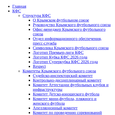
Главная
КФС
Структура КФС
О Крымском футбольном союзе
Руководство Крымского футбольного союза
Офис-менеджер Крымского футбольного
союза
Отдел информационного обеспечения,
пресс-служба
Символика Крымского футбольного союза
Логотип Премьер-лиги КФС
Логотип Кубка КФС 2026 года
Логотип Суперкубка КФС 2026 года
Respect
Комитеты Крымского футбольного союза
Судейско-инспекторский комитет
Контрольно-дисциплинарный комитет
Комитет Аттестации футбольных клубов и
инфраструктуры
Комитет Детско-юношеского футбола
Комитет мини-футбола, пляжного и
женского футбола
Апелляционный комитет
Комитет по проведению соревнований