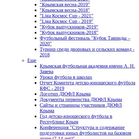
"Крымская весна-2019"
"Крымская весна-2018"
"Liga Космос Cup - 2021"
"Liga Космос Cup - 2019"
"Кубок выпускников-2019"
"Кубок выпускников-2018"
Футбольный фестиваль "Кубок Тавриды –
2020"
Турнир среди дворовых и сельских команд -
2018
Еще
Крымская футбольная академия имени А. Н.
Заяева
Уроки футбола в школах
Отчет Комитета детско-юношеского футбола
КФС - 2019
Логотип ДЮФЛ Крыма
Документы первенства ДЮФЛ Крыма
Сайты и страницы участников ДЮФЛ
Крыма
Год детско-юношеского футбола в
Республике Крым
Конференция "Структура и содержание
подготовки юных футболистов на базовом
этапе (7-14 лет)"