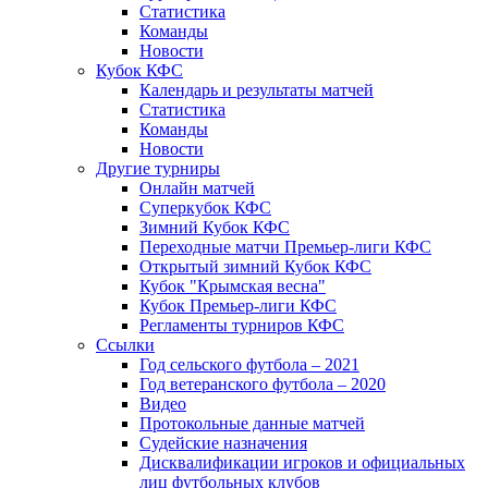
Статистика
Команды
Новости
Кубок КФС
Календарь и результаты матчей
Статистика
Команды
Новости
Другие турниры
Онлайн матчей
Суперкубок КФС
Зимний Кубок КФС
Переходные матчи Премьер-лиги КФС
Открытый зимний Кубок КФС
Кубок "Крымская весна"
Кубок Премьер-лиги КФС
Регламенты турниров КФС
Ссылки
Год сельского футбола – 2021
Год ветеранского футбола – 2020
Видео
Протокольные данные матчей
Судейские назначения
Дисквалификации игроков и официальных
лиц футбольных клубов