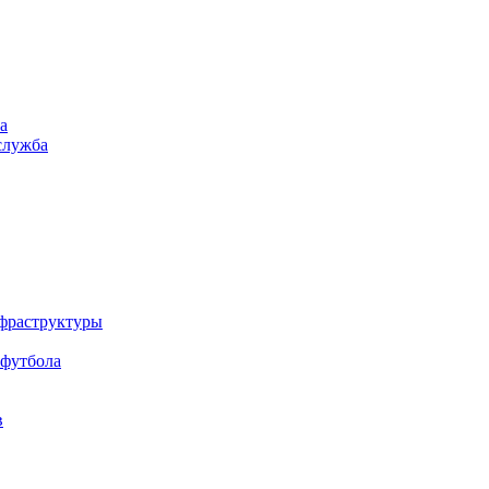
а
служба
нфраструктуры
 футбола
в