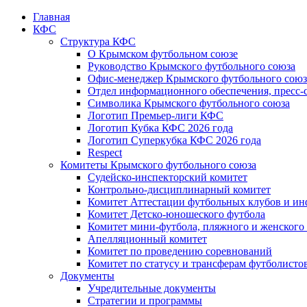
Главная
КФС
Структура КФС
О Крымском футбольном союзе
Руководство Крымского футбольного союза
Офис-менеджер Крымского футбольного союз
Отдел информационного обеспечения, пресс-
Символика Крымского футбольного союза
Логотип Премьер-лиги КФС
Логотип Кубка КФС 2026 года
Логотип Суперкубка КФС 2026 года
Respect
Комитеты Крымского футбольного союза
Судейско-инспекторский комитет
Контрольно-дисциплинарный комитет
Комитет Аттестации футбольных клубов и и
Комитет Детско-юношеского футбола
Комитет мини-футбола, пляжного и женского
Апелляционный комитет
Комитет по проведению соревнований
Комитет по статусу и трансферам футболисто
Документы
Учредительные документы
Стратегии и программы