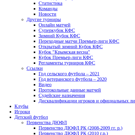
Статистика
Команды
Новости
Другие турниры
Онлайн матчей
Суперкубок КФС
Зимний Кубок КФС
Переходные матчи Премьер-лиги КФС
Открытый зимний Кубок КФС
Кубок "Крымская весна"
Кубок Премьер-лиги КФС
Регламенты турниров КФС
Ссылки
Год сельского футбола – 2021
Год ветеранского футбола – 2020
Видео
Протокольные данные матчей
Судейские назначения
Дисквалификации игроков и официальных ли
Клубы
Игроки
Детский футбол
Первенства ДЮФЛ
Первенство ДЮФЛ РК (2008-2009 гг. р.)
Первенство ДЮФЛ РК (2010 г.р.)