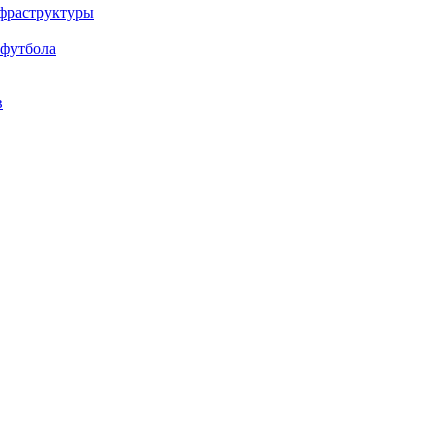
нфраструктуры
 футбола
в