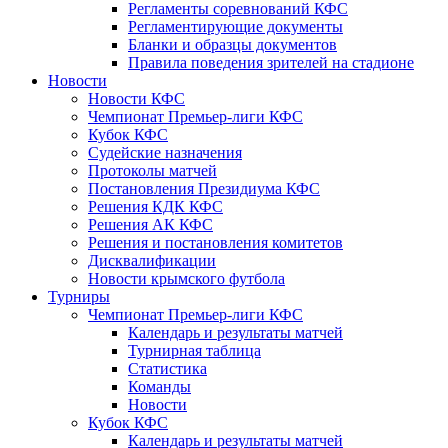
Регламенты соревнований КФС
Регламентирующие документы
Бланки и образцы документов
Правила поведения зрителей на стадионе
Новости
Новости КФС
Чемпионат Премьер-лиги КФС
Кубок КФС
Судейские назначения
Протоколы матчей
Постановления Президиума КФС
Решения КДК КФС
Решения АК КФС
Решения и постановления комитетов
Дисквалификации
Новости крымского футбола
Турниры
Чемпионат Премьер-лиги КФС
Календарь и результаты матчей
Турнирная таблица
Статистика
Команды
Новости
Кубок КФС
Календарь и результаты матчей