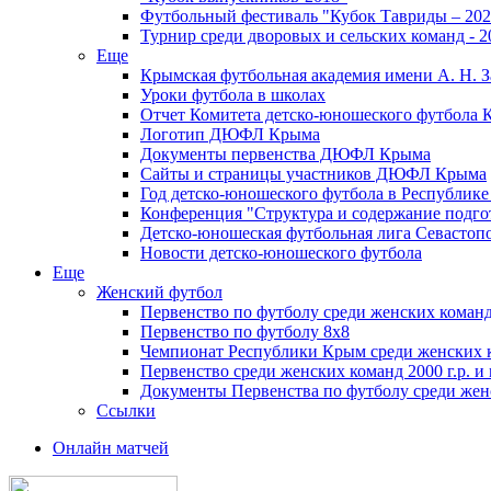
Футбольный фестиваль "Кубок Тавриды – 202
Турнир среди дворовых и сельских команд - 2
Еще
Крымская футбольная академия имени А. Н. З
Уроки футбола в школах
Отчет Комитета детско-юношеского футбола 
Логотип ДЮФЛ Крыма
Документы первенства ДЮФЛ Крыма
Сайты и страницы участников ДЮФЛ Крыма
Год детско-юношеского футбола в Республик
Конференция "Структура и содержание подгот
Детско-юношеская футбольная лига Севастоп
Новости детско-юношеского футбола
Еще
Женский футбол
Первенство по футболу среди женских команд
Первенство по футболу 8х8
Чемпионат Республики Крым среди женских 
Первенство среди женских команд 2000 г.р. и
Документы Первенства по футболу среди жен
Ссылки
Онлайн матчей