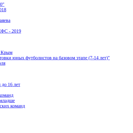
0"
018
аяева
КФС - 2019
е Крым
овки юных футболистов на базовом этапе (7-14 лет)"
оля
 до 16 лет
команд
 младше
ских команд