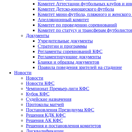
Комитет Аттестации футбольных клубов и и
Комитет Детско-юношеского футбола
Комитет мини-футбола, пляжного и женского
Апелляционный комитет
Комитет по проведению соревнований
Комитет по статусу и трансферам футболисто
Документы
Учредительные документы
Стратегии и программы
Регламенты соревнований КФС
Регламентирующие документы
Бланки и образцы документов
Правила поведения зрителей на стадионе
Новости
Новости
Новости КФС
Чемпионат Премьер-лиги КФС
Кубок КФС
Судейские назначения
Протоколы матчей
Постановления Президиума КФС
Решения КДК КФС
Решения АК КФС
Решения и постановления комитетов
Дисквалификации