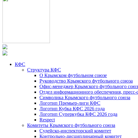
КФС
Структура КФС
О Крымском футбольном союзе
Руководство Крымского футбольного союза
Офис-менеджер Крымского футбольного союз
Отдел информационного обеспечения, пресс-
Символика Крымского футбольного союза
Логотип Премьер-лиги КФС
Логотип Кубка КФС 2026 года
Логотип Суперкубка КФС 2026 года
Respect
Комитеты Крымского футбольного союза
Судейско-инспекторский комитет
Контрольно-дисциплинарный комитет