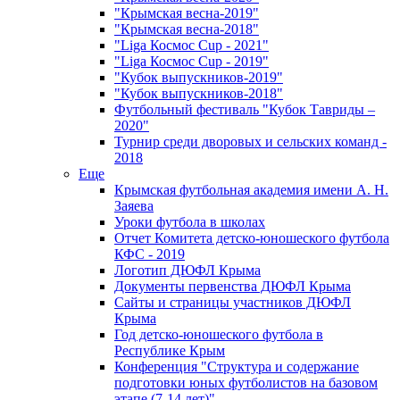
"Крымская весна-2019"
"Крымская весна-2018"
"Liga Космос Cup - 2021"
"Liga Космос Cup - 2019"
"Кубок выпускников-2019"
"Кубок выпускников-2018"
Футбольный фестиваль "Кубок Тавриды –
2020"
Турнир среди дворовых и сельских команд -
2018
Еще
Крымская футбольная академия имени А. Н.
Заяева
Уроки футбола в школах
Отчет Комитета детско-юношеского футбола
КФС - 2019
Логотип ДЮФЛ Крыма
Документы первенства ДЮФЛ Крыма
Сайты и страницы участников ДЮФЛ
Крыма
Год детско-юношеского футбола в
Республике Крым
Конференция "Структура и содержание
подготовки юных футболистов на базовом
этапе (7-14 лет)"