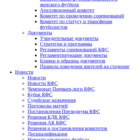
женского футбола
Апелляционный комитет
Комитет по проведению соревнований
Комитет по статусу и трансферам
футболистов
Документы
Учредительные документы
Стратегии и программы
Регламенты соревнований КФС
Регламентирующие документы
Бланки и образцы документов
Правила поведения зрителей на стадионе
Новости
Новости
Новости КФС
Чемпионат Премьер-лиги КФС
Кубок КФС
Судейские назначения
Протоколы матчей
Постановления Президиума КФС
Решения КДК КФС
Решения АК КФС
Решения и постановления комитетов
Дисквалификации
Новости крымского футбола