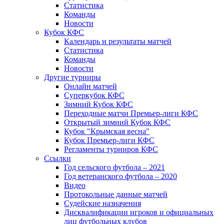
Статистика
Команды
Новости
Кубок КФС
Календарь и результаты матчей
Статистика
Команды
Новости
Другие турниры
Онлайн матчей
Суперкубок КФС
Зимний Кубок КФС
Переходные матчи Премьер-лиги КФС
Открытый зимний Кубок КФС
Кубок "Крымская весна"
Кубок Премьер-лиги КФС
Регламенты турниров КФС
Ссылки
Год сельского футбола – 2021
Год ветеранского футбола – 2020
Видео
Протокольные данные матчей
Судейские назначения
Дисквалификации игроков и официальных
лиц футбольных клубов