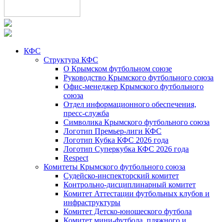
КФС
Структура КФС
О Крымском футбольном союзе
Руководство Крымского футбольного союза
Офис-менеджер Крымского футбольного
союза
Отдел информационного обеспечения,
пресс-служба
Символика Крымского футбольного союза
Логотип Премьер-лиги КФС
Логотип Кубка КФС 2026 года
Логотип Суперкубка КФС 2026 года
Respect
Комитеты Крымского футбольного союза
Судейско-инспекторский комитет
Контрольно-дисциплинарный комитет
Комитет Аттестации футбольных клубов и
инфраструктуры
Комитет Детско-юношеского футбола
Комитет мини-футбола, пляжного и