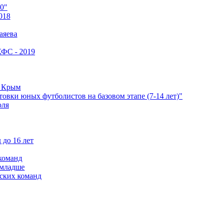
0"
018
аяева
КФС - 2019
е Крым
овки юных футболистов на базовом этапе (7-14 лет)"
оля
 до 16 лет
команд
 младше
ских команд