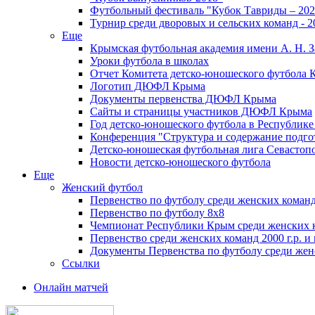
Футбольный фестиваль "Кубок Тавриды – 202
Турнир среди дворовых и сельских команд - 2
Еще
Крымская футбольная академия имени А. Н. З
Уроки футбола в школах
Отчет Комитета детско-юношеского футбола 
Логотип ДЮФЛ Крыма
Документы первенства ДЮФЛ Крыма
Сайты и страницы участников ДЮФЛ Крыма
Год детско-юношеского футбола в Республик
Конференция "Структура и содержание подгот
Детско-юношеская футбольная лига Севастоп
Новости детско-юношеского футбола
Еще
Женский футбол
Первенство по футболу среди женских команд
Первенство по футболу 8х8
Чемпионат Республики Крым среди женских 
Первенство среди женских команд 2000 г.р. и
Документы Первенства по футболу среди жен
Ссылки
Онлайн матчей