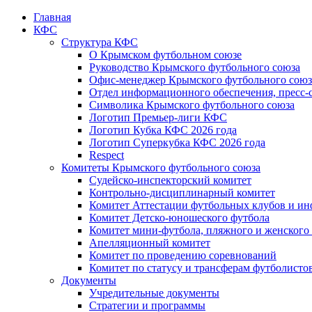
Главная
КФС
Структура КФС
О Крымском футбольном союзе
Руководство Крымского футбольного союза
Офис-менеджер Крымского футбольного союз
Отдел информационного обеспечения, пресс-
Символика Крымского футбольного союза
Логотип Премьер-лиги КФС
Логотип Кубка КФС 2026 года
Логотип Суперкубка КФС 2026 года
Respect
Комитеты Крымского футбольного союза
Судейско-инспекторский комитет
Контрольно-дисциплинарный комитет
Комитет Аттестации футбольных клубов и и
Комитет Детско-юношеского футбола
Комитет мини-футбола, пляжного и женского
Апелляционный комитет
Комитет по проведению соревнований
Комитет по статусу и трансферам футболисто
Документы
Учредительные документы
Стратегии и программы