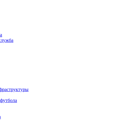
а
служба
нфраструктуры
 футбола
в