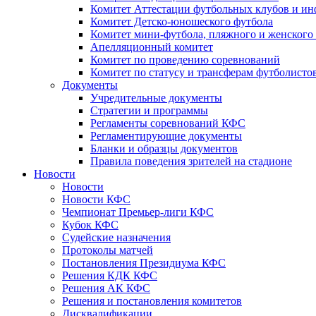
Комитет Аттестации футбольных клубов и и
Комитет Детско-юношеского футбола
Комитет мини-футбола, пляжного и женского
Апелляционный комитет
Комитет по проведению соревнований
Комитет по статусу и трансферам футболисто
Документы
Учредительные документы
Стратегии и программы
Регламенты соревнований КФС
Регламентирующие документы
Бланки и образцы документов
Правила поведения зрителей на стадионе
Новости
Новости
Новости КФС
Чемпионат Премьер-лиги КФС
Кубок КФС
Судейские назначения
Протоколы матчей
Постановления Президиума КФС
Решения КДК КФС
Решения АК КФС
Решения и постановления комитетов
Дисквалификации