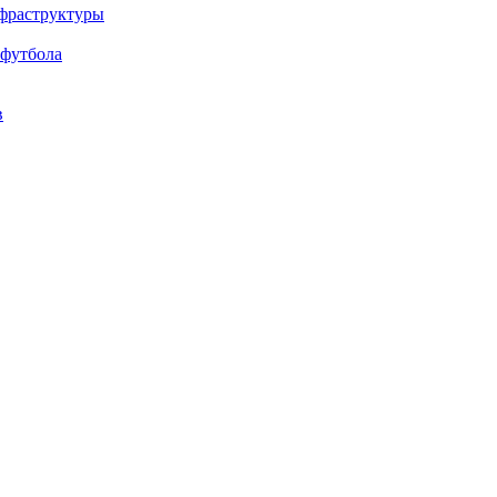
нфраструктуры
 футбола
в