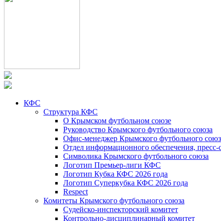
КФС
Структура КФС
О Крымском футбольном союзе
Руководство Крымского футбольного союза
Офис-менеджер Крымского футбольного союз
Отдел информационного обеспечения, пресс-
Символика Крымского футбольного союза
Логотип Премьер-лиги КФС
Логотип Кубка КФС 2026 года
Логотип Суперкубка КФС 2026 года
Respect
Комитеты Крымского футбольного союза
Судейско-инспекторский комитет
Контрольно-дисциплинарный комитет