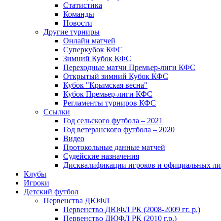
Статистика
Команды
Новости
Другие турниры
Онлайн матчей
Суперкубок КФС
Зимний Кубок КФС
Переходные матчи Премьер-лиги КФС
Открытый зимний Кубок КФС
Кубок "Крымская весна"
Кубок Премьер-лиги КФС
Регламенты турниров КФС
Ссылки
Год сельского футбола – 2021
Год ветеранского футбола – 2020
Видео
Протокольные данные матчей
Судейские назначения
Дисквалификации игроков и официальных ли
Клубы
Игроки
Детский футбол
Первенства ДЮФЛ
Первенство ДЮФЛ РК (2008-2009 гг. р.)
Первенство ДЮФЛ РК (2010 г.р.)