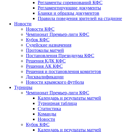
Регламенты соревнований КФС
Регламентирующие документы
Бланки и образцы документов
Правила поведения зрителей на стадионе
Новости
Новости КФС
Чемпионат Премьер-лиги КФС
Кубок КФС
Судейские назначения
Протоколы матчей
Постановления Президиума КФС
Решения КДК КФС
Решения АК КФС
Решения и постановления комитетов
Дисквалификации
Новости крымского футбола
Турниры
Чемпионат Премьер-лиги КФС
Календарь и результаты матчей
Турнирная таблица
Статистика
Команды
Новости
Кубок КФС
Календарь и результаты матчей