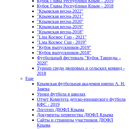
Кубок Главы Республики Крым – 2019
Кубок Главы Республики Крым – 2018
"Крымская весна-2022"
"Крымская весна-2021"
"Крымская весна-2020"
"Крымская весна-2019"
"Крымская весна-2018"
"Liga Космос Cup - 2021"
"Liga Космос Cup - 2019"
"Кубок выпускников-2019"
"Кубок выпускников-2018"
Футбольный фестиваль "Кубок Тавриды –
2020"
Турнир среди дворовых и сельских команд -
2018
Еще
Крымская футбольная академия имени А. Н.
Заяева
Уроки футбола в школах
Отчет Комитета детско-юношеского футбола
КФС - 2019
Логотип ДЮФЛ Крыма
Документы первенства ДЮФЛ Крыма
Сайты и страницы участников ДЮФЛ
Крыма