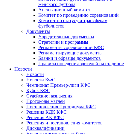
женского футбола
Апелляционный комитет
Комитет по проведению соревнований
Комитет по статусу и трансферам
футболистов
Документы
Учредительные документы
Стратегии и программы
Регламенты соревнований КФС
Регламентирующие документы
Бланки и образцы документов
Правила поведения зрителей на стадионе
Новости
Новости
Новости КФС
Чемпионат Премьер-лиги КФС
Кубок КФС
Судейские назначения
Протоколы матчей
Постановления Президиума КФС
Решения КДК КФС
Решения АК КФС
Решения и постановления комитетов
Дисквалификации
Новости крымского футбола