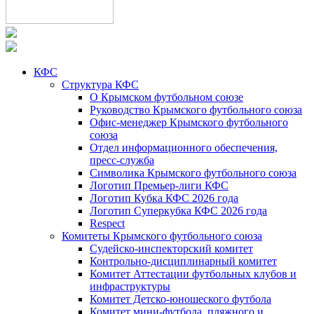
КФС
Структура КФС
О Крымском футбольном союзе
Руководство Крымского футбольного союза
Офис-менеджер Крымского футбольного
союза
Отдел информационного обеспечения,
пресс-служба
Символика Крымского футбольного союза
Логотип Премьер-лиги КФС
Логотип Кубка КФС 2026 года
Логотип Суперкубка КФС 2026 года
Respect
Комитеты Крымского футбольного союза
Судейско-инспекторский комитет
Контрольно-дисциплинарный комитет
Комитет Аттестации футбольных клубов и
инфраструктуры
Комитет Детско-юношеского футбола
Комитет мини-футбола, пляжного и