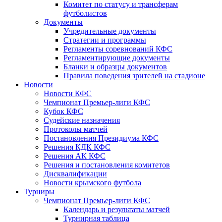
Комитет по статусу и трансферам
футболистов
Документы
Учредительные документы
Стратегии и программы
Регламенты соревнований КФС
Регламентирующие документы
Бланки и образцы документов
Правила поведения зрителей на стадионе
Новости
Новости КФС
Чемпионат Премьер-лиги КФС
Кубок КФС
Судейские назначения
Протоколы матчей
Постановления Президиума КФС
Решения КДК КФС
Решения АК КФС
Решения и постановления комитетов
Дисквалификации
Новости крымского футбола
Турниры
Чемпионат Премьер-лиги КФС
Календарь и результаты матчей
Турнирная таблица