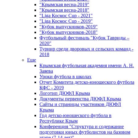
"Крымская весна-2019"
"Крымская весна-2018"
"Liga Космос Cup - 2021"
"Liga Космос Cup - 2019"
"Кубок выпускников-2019"
"Кубок выпускников-2018"
Футбольный фестиваль "Кубок Тавриды –
2020"
Турнир среди дворовых и сельских команд -
2018
Еще
Крымская футбольная академия имени А. Н.
Заяева
Уроки футбола в школах
Отчет Комитета детско-юношеского футбола
КФС - 2019
Логотип ДЮФЛ Крыма
Документы первенства ДЮФЛ Крыма
Сайты и страницы участников ДЮФЛ
Крыма
Год детско-юношеского футбола в
Республике Крым
Конференция "Структура и содержание
подготовки юных футболистов на базовом
этапе (7-14 лет)"