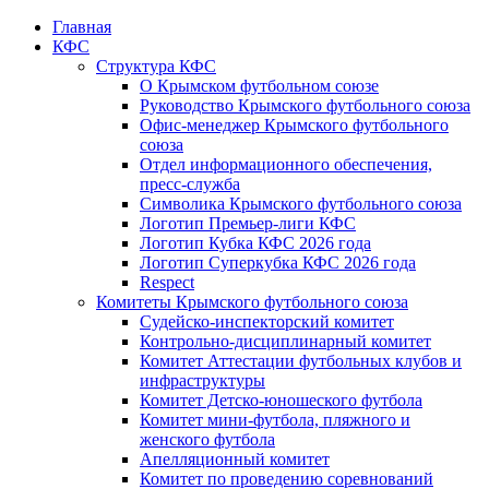
Главная
КФС
Структура КФС
О Крымском футбольном союзе
Руководство Крымского футбольного союза
Офис-менеджер Крымского футбольного
союза
Отдел информационного обеспечения,
пресс-служба
Символика Крымского футбольного союза
Логотип Премьер-лиги КФС
Логотип Кубка КФС 2026 года
Логотип Суперкубка КФС 2026 года
Respect
Комитеты Крымского футбольного союза
Судейско-инспекторский комитет
Контрольно-дисциплинарный комитет
Комитет Аттестации футбольных клубов и
инфраструктуры
Комитет Детско-юношеского футбола
Комитет мини-футбола, пляжного и
женского футбола
Апелляционный комитет
Комитет по проведению соревнований