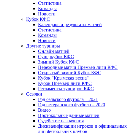
Статистика
Команды
Новости
Кубок КФС
Календарь и результаты матчей
Статистика
Команды
Новости
Другие турниры
Онлайн матчей
Суперкубок КФС
Зимний Кубок КФС
Переходные матчи Премьер-лиги КФС
Открытый зимний Кубок КФС
Кубок "Крымская весна"
Кубок Премьер-лиги КФС
Регламенты турниров КФС
Ссылки
Год сельского футбола – 2021
Год ветеранского футбола – 2020
Видео
Протокольные данные матчей
Судейские назначения
Дисквалификации игроков и официальных
лиц футбольных клубов