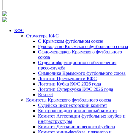
КФС
Структура КФС
О Крымском футбольном союзе
Руководство Крымского футбольного союза
Офис-менеджер Крымского футбольного
союза
Отдел информационного обеспечения,
пресс-служба
Символика Крымского футбольного союза
Логотип Премьер-лиги КФС
Логотип Кубка КФС 2026 года
Логотип Суперкубка КФС 2026 года
Respect
Комитеты Крымского футбольного союза
Судейско-инспекторский комитет
Контрольно-дисциплинарный комитет
Комитет Аттестации футбольных клубов и
инфраструктуры
Комитет Детско-юношеского футбола
Комитет мини-футбола, пляжного и