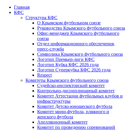
Главная
КФС
Структура КФС
О Крымском футбольном союзе
Руководство Крымского футбольного союза
Офис-менеджер Крымского футбольного
союза
Отдел информационного обеспечения,
пресс-служба
Символика Крымского футбольного союза
Логотип Премьер-лиги КФС
Логотип Кубка КФС 2026 года
Логотип Суперкубка КФС 2026 года
Respect
Комитеты Крымского футбольного союза
Судейско-инспекторский комитет
Контрольно-дисциплинарный комитет
Комитет Аттестации футбольных клубов и
инфраструктуры
Комитет Детско-юношеского футбола
Комитет мини-футбола, пляжного и
женского футбола
Апелляционный комитет
Комитет по проведению соревнований