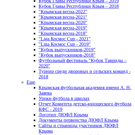
Кубок Главы Республики Крым – 2019
Кубок Главы Республики Крым – 2018
"Крымская весна-2022"
"Крымская весна-2021"
"Крымская весна-2020"
"Крымская весна-2019"
"Крымская весна-2018"
"Liga Космос Cup - 2021"
"Liga Космос Cup - 2019"
"Кубок выпускников-2019"
"Кубок выпускников-2018"
Футбольный фестиваль "Кубок Тавриды –
2020"
Турнир среди дворовых и сельских команд -
2018
Еще
Крымская футбольная академия имени А. Н.
Заяева
Уроки футбола в школах
Отчет Комитета детско-юношеского футбола
КФС - 2019
Логотип ДЮФЛ Крыма
Документы первенства ДЮФЛ Крыма
Сайты и страницы участников ДЮФЛ
Крыма