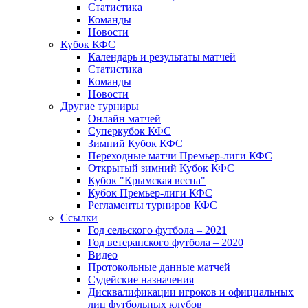
Статистика
Команды
Новости
Кубок КФС
Календарь и результаты матчей
Статистика
Команды
Новости
Другие турниры
Онлайн матчей
Суперкубок КФС
Зимний Кубок КФС
Переходные матчи Премьер-лиги КФС
Открытый зимний Кубок КФС
Кубок "Крымская весна"
Кубок Премьер-лиги КФС
Регламенты турниров КФС
Ссылки
Год сельского футбола – 2021
Год ветеранского футбола – 2020
Видео
Протокольные данные матчей
Судейские назначения
Дисквалификации игроков и официальных
лиц футбольных клубов