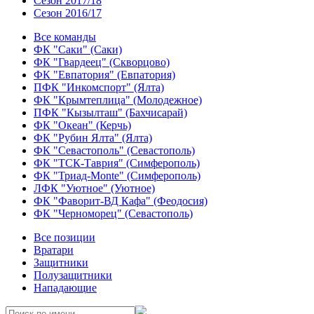
Сезон 2017/18
Сезон 2016/17
Все команды
ФК "Саки" (Саки)
ФК "Гвардеец" (Скворцово)
ФК "Евпатория" (Евпатория)
ПФК "Инкомспорт" (Ялта)
ФК "Крымтеплица" (Молодежное)
ПФК "Кызылташ" (Бахчисарай)
ФК "Океан" (Керчь)
ФК "Рубин Ялта" (Ялта)
ФК "Севастополь" (Севастополь)
ФК "ТСК-Таврия" (Симферополь)
ФК "Триад-Monte" (Симферополь)
ЛФК "Уютное" (Уютное)
ФК "Фаворит-ВД Кафа" (Феодосия)
ФК "Черноморец" (Севастополь)
Все позиции
Вратари
Защитники
Полузащитники
Нападающие