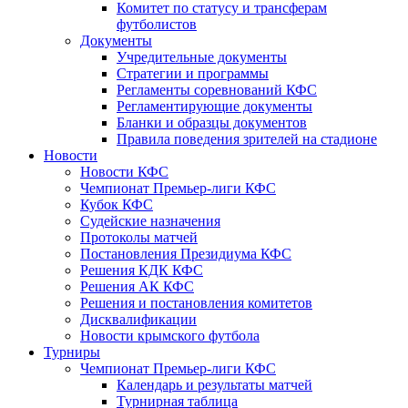
Комитет по статусу и трансферам
футболистов
Документы
Учредительные документы
Стратегии и программы
Регламенты соревнований КФС
Регламентирующие документы
Бланки и образцы документов
Правила поведения зрителей на стадионе
Новости
Новости КФС
Чемпионат Премьер-лиги КФС
Кубок КФС
Судейские назначения
Протоколы матчей
Постановления Президиума КФС
Решения КДК КФС
Решения АК КФС
Решения и постановления комитетов
Дисквалификации
Новости крымского футбола
Турниры
Чемпионат Премьер-лиги КФС
Календарь и результаты матчей
Турнирная таблица