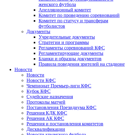
женского футбола
Апелляционный комитет
Комитет по проведению соревнований
Комитет по статусу и трансферам
футболистов
Документы
Учредительные документы
Стратегии и программы
Регламенты соревнований КФС
Регламентирующие документы
Бланки и образцы документов
Правила поведения зрителей на стадионе
Новости
Новости
Новости КФС
Чемпионат Премьер-лиги КФС
Кубок КФС
Судейские назначения
Протоколы матчей
Постановления Президиума КФС
Решения КДК КФС
Решения АК КФС
Решения и постановления комитетов
Дисквалификации
Новости крымского футбола