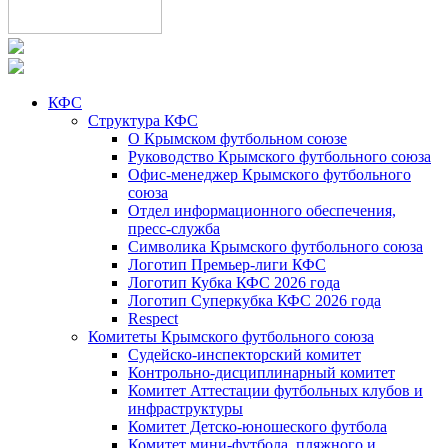
КФС
Структура КФС
О Крымском футбольном союзе
Руководство Крымского футбольного союза
Офис-менеджер Крымского футбольного
союза
Отдел информационного обеспечения,
пресс-служба
Символика Крымского футбольного союза
Логотип Премьер-лиги КФС
Логотип Кубка КФС 2026 года
Логотип Суперкубка КФС 2026 года
Respect
Комитеты Крымского футбольного союза
Судейско-инспекторский комитет
Контрольно-дисциплинарный комитет
Комитет Аттестации футбольных клубов и
инфраструктуры
Комитет Детско-юношеского футбола
Комитет мини-футбола, пляжного и