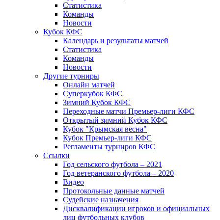
Статистика
Команды
Новости
Кубок КФС
Календарь и результаты матчей
Статистика
Команды
Новости
Другие турниры
Онлайн матчей
Суперкубок КФС
Зимний Кубок КФС
Переходные матчи Премьер-лиги КФС
Открытый зимний Кубок КФС
Кубок "Крымская весна"
Кубок Премьер-лиги КФС
Регламенты турниров КФС
Ссылки
Год сельского футбола – 2021
Год ветеранского футбола – 2020
Видео
Протокольные данные матчей
Судейские назначения
Дисквалификации игроков и официальных
лиц футбольных клубов