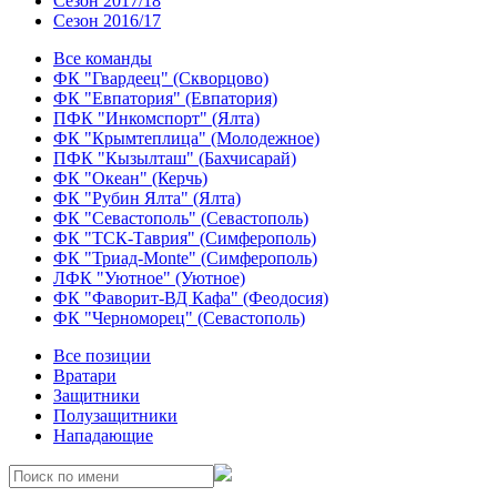
Сезон 2017/18
Сезон 2016/17
Все команды
ФК "Гвардеец" (Скворцово)
ФК "Евпатория" (Евпатория)
ПФК "Инкомспорт" (Ялта)
ФК "Крымтеплица" (Молодежное)
ПФК "Кызылташ" (Бахчисарай)
ФК "Океан" (Керчь)
ФК "Рубин Ялта" (Ялта)
ФК "Севастополь" (Севастополь)
ФК "ТСК-Таврия" (Симферополь)
ФК "Триад-Monte" (Симферополь)
ЛФК "Уютное" (Уютное)
ФК "Фаворит-ВД Кафа" (Феодосия)
ФК "Черноморец" (Севастополь)
Все позиции
Вратари
Защитники
Полузащитники
Нападающие