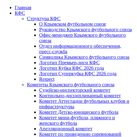
Главная
КФС
Структура КФС
О Крымском футбольном союзе
Руководство Крымского футбольного союза
Офис-менеджер Крымского футбольного
союза
Отдел информационного обеспечения,
пресс-служба
Символика Крымского футбольного союза
Логотип Премьер-лиги КФС
Логотип Кубка КФС 2026 года
Логотип Суперкубка КФС 2026 года
Respect
Комитеты Крымского футбольного союза
Судейско-инспекторский комитет
Контрольно-дисциплинарный комитет
Комитет Аттестации футбольных клубов и
инфраструктуры
Комитет Детско-юношеского футбола
Комитет мини-футбола, пляжного и
женского футбола
Апелляционный комитет
Комитет по проведению соревнований