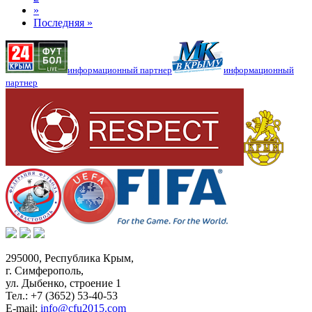
»
Последняя »
информационный партнер
информационный
партнер
295000,
Республика Крым
,
г. Симферополь
,
ул. Дыбенко, строение 1
Тел.:
+7 (3652) 53-40-53
E-mail:
info@cfu2015.com