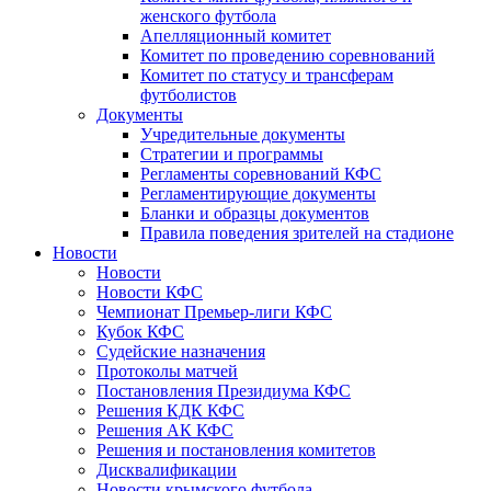
женского футбола
Апелляционный комитет
Комитет по проведению соревнований
Комитет по статусу и трансферам
футболистов
Документы
Учредительные документы
Стратегии и программы
Регламенты соревнований КФС
Регламентирующие документы
Бланки и образцы документов
Правила поведения зрителей на стадионе
Новости
Новости
Новости КФС
Чемпионат Премьер-лиги КФС
Кубок КФС
Судейские назначения
Протоколы матчей
Постановления Президиума КФС
Решения КДК КФС
Решения АК КФС
Решения и постановления комитетов
Дисквалификации
Новости крымского футбола