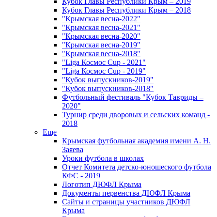
Кубок Главы Республики Крым – 2019
Кубок Главы Республики Крым – 2018
"Крымская весна-2022"
"Крымская весна-2021"
"Крымская весна-2020"
"Крымская весна-2019"
"Крымская весна-2018"
"Liga Космос Cup - 2021"
"Liga Космос Cup - 2019"
"Кубок выпускников-2019"
"Кубок выпускников-2018"
Футбольный фестиваль "Кубок Тавриды –
2020"
Турнир среди дворовых и сельских команд -
2018
Еще
Крымская футбольная академия имени А. Н.
Заяева
Уроки футбола в школах
Отчет Комитета детско-юношеского футбола
КФС - 2019
Логотип ДЮФЛ Крыма
Документы первенства ДЮФЛ Крыма
Сайты и страницы участников ДЮФЛ
Крыма