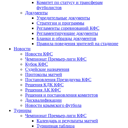
Комитет по статусу и трансферам
футболистов
Документы
Учредительные документы
Стратегии и программы
Регламенты соревнований КФС
Регламентирующие документы
Бланки и образцы документов
Правила поведения зрителей на стадионе
Новости
Новости КФС
Чемпионат Премьер-лиги КФС
Кубок КФС
Судейские назначения
Протоколы матчей
Постановления Президиума КФС
Решения КДК КФС
Решения АК КФС
Решения и постановления комитетов
Дисквалификации
Новости крымского футбола
Турниры
Чемпионат Премьер-лиги КФС
Календарь и результаты матчей
Турнирная таблица