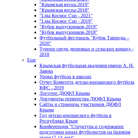
"Крымская весна-2019"
"Крымская весна-2018"
"Liga Космос Cup - 2021"
"Liga Космос Cup - 2019"
"Кубок выпускников-2019"
"Кубок выпускников-2018"
Футбольный фестиваль "Кубок Тавриды –
2020"
Турнир среди дворовых и сельских команд -
2018
Еще
Крымская футбольная академия имени А. Н.
Заяева
Уроки футбола в школах
Отчет Комитета детско-юношеского футбола
КФС - 2019
Логотип ДЮФЛ Крыма
Документы первенства ДЮФЛ Крыма
Сайты и страницы участников ДЮФЛ
Крыма
Год детско-юношеского футбола в
Республике Крым
Конференция "Структура и содержание
подготовки юных футболистов на базовом
этапе (7-14 лет)"