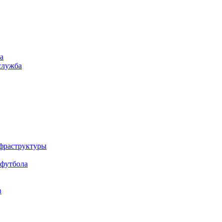
а
служба
нфраструктуры
 футбола
в