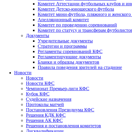
Комитет Аттестации футбольных клубов и и
Комитет Детско-юношеского футбола
Комитет мини-футбола, пляжного и женского
Апелляционный комитет
Комитет по проведению соревнований
Комитет по статусу и трансферам футболисто
Документы
Учредительные документы
Стратегии и программы
Регламенты соревнований КФС
Регламентирующие документы
Бланки и образцы документов
Правила поведения зрителей на стадионе
Новости
Новости
Новости КФС
Чемпионат Премьер-лиги КФС
Кубок КФС
Судейские назначения
Протоколы матчей
Постановления Президиума КФС
Решения КДК КФС
Решения АК КФС
Решения и постановления комитетов
Дисквалификации