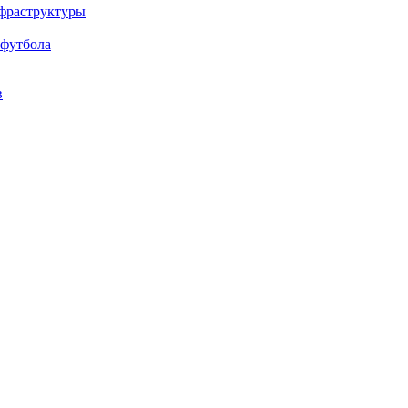
нфраструктуры
 футбола
в