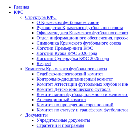
Главная
КФС
Структура КФС
О Крымском футбольном союзе
Руководство Крымского футбольного союза
Офис-менеджер Крымского футбольного союз
Отдел информационного обеспечения, пресс-
Символика Крымского футбольного союза
Логотип Премьер-лиги КФС
Логотип Кубка КФС 2026 года
Логотип Суперкубка КФС 2026 года
Respect
Комитеты Крымского футбольного союза
Судейско-инспекторский комитет
Контрольно-дисциплинарный комитет
Комитет Аттестации футбольных клубов и и
Комитет Детско-юношеского футбола
Комитет мини-футбола, пляжного и женского
Апелляционный комитет
Комитет по проведению соревнований
Комитет по статусу и трансферам футболисто
Документы
Учредительные документы
Стратегии и программы