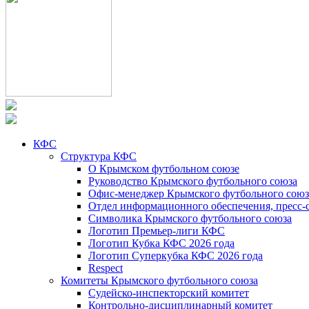
КФС
Структура КФС
О Крымском футбольном союзе
Руководство Крымского футбольного союза
Офис-менеджер Крымского футбольного союз
Отдел информационного обеспечения, пресс-
Символика Крымского футбольного союза
Логотип Премьер-лиги КФС
Логотип Кубка КФС 2026 года
Логотип Суперкубка КФС 2026 года
Respect
Комитеты Крымского футбольного союза
Судейско-инспекторский комитет
Контрольно-дисциплинарный комитет