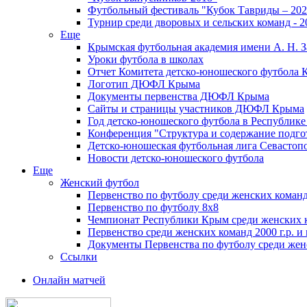
Футбольный фестиваль "Кубок Тавриды – 202
Турнир среди дворовых и сельских команд - 2
Еще
Крымская футбольная академия имени А. Н. З
Уроки футбола в школах
Отчет Комитета детско-юношеского футбола 
Логотип ДЮФЛ Крыма
Документы первенства ДЮФЛ Крыма
Сайты и страницы участников ДЮФЛ Крыма
Год детско-юношеского футбола в Республик
Конференция "Структура и содержание подгот
Детско-юношеская футбольная лига Севастоп
Новости детско-юношеского футбола
Еще
Женский футбол
Первенство по футболу среди женских команд
Первенство по футболу 8х8
Чемпионат Республики Крым среди женских 
Первенство среди женских команд 2000 г.р. и
Документы Первенства по футболу среди жен
Ссылки
Онлайн матчей