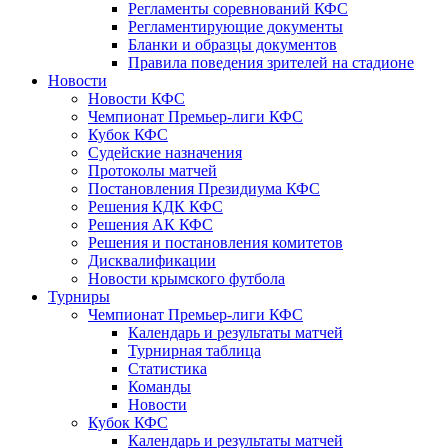
Регламенты соревнований КФС
Регламентирующие документы
Бланки и образцы документов
Правила поведения зрителей на стадионе
Новости
Новости КФС
Чемпионат Премьер-лиги КФС
Кубок КФС
Судейские назначения
Протоколы матчей
Постановления Президиума КФС
Решения КДК КФС
Решения АК КФС
Решения и постановления комитетов
Дисквалификации
Новости крымского футбола
Турниры
Чемпионат Премьер-лиги КФС
Календарь и результаты матчей
Турнирная таблица
Статистика
Команды
Новости
Кубок КФС
Календарь и результаты матчей