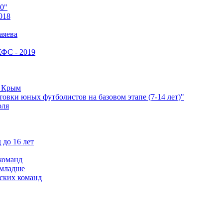
0"
018
аяева
КФС - 2019
е Крым
овки юных футболистов на базовом этапе (7-14 лет)"
оля
 до 16 лет
команд
 младше
ских команд