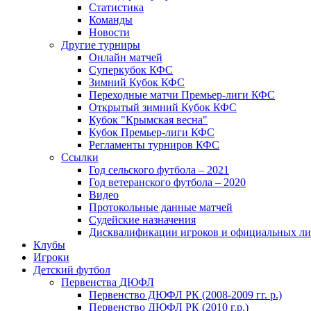
Статистика
Команды
Новости
Другие турниры
Онлайн матчей
Суперкубок КФС
Зимний Кубок КФС
Переходные матчи Премьер-лиги КФС
Открытый зимний Кубок КФС
Кубок "Крымская весна"
Кубок Премьер-лиги КФС
Регламенты турниров КФС
Ссылки
Год сельского футбола – 2021
Год ветеранского футбола – 2020
Видео
Протокольные данные матчей
Судейские назначения
Дисквалификации игроков и официальных ли
Клубы
Игроки
Детский футбол
Первенства ДЮФЛ
Первенство ДЮФЛ РК (2008-2009 гг. р.)
Первенство ДЮФЛ РК (2010 г.р.)