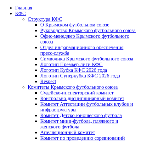
Главная
КФС
Структура КФС
О Крымском футбольном союзе
Руководство Крымского футбольного союза
Офис-менеджер Крымского футбольного
союза
Отдел информационного обеспечения,
пресс-служба
Символика Крымского футбольного союза
Логотип Премьер-лиги КФС
Логотип Кубка КФС 2026 года
Логотип Суперкубка КФС 2026 года
Respect
Комитеты Крымского футбольного союза
Судейско-инспекторский комитет
Контрольно-дисциплинарный комитет
Комитет Аттестации футбольных клубов и
инфраструктуры
Комитет Детско-юношеского футбола
Комитет мини-футбола, пляжного и
женского футбола
Апелляционный комитет
Комитет по проведению соревнований