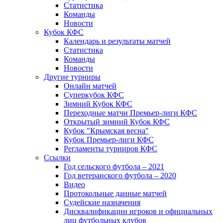
Статистика
Команды
Новости
Кубок КФС
Календарь и результаты матчей
Статистика
Команды
Новости
Другие турниры
Онлайн матчей
Суперкубок КФС
Зимний Кубок КФС
Переходные матчи Премьер-лиги КФС
Открытый зимний Кубок КФС
Кубок "Крымская весна"
Кубок Премьер-лиги КФС
Регламенты турниров КФС
Ссылки
Год сельского футбола – 2021
Год ветеранского футбола – 2020
Видео
Протокольные данные матчей
Судейские назначения
Дисквалификации игроков и официальных
лиц футбольных клубов