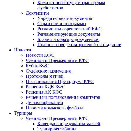
Комитет по статусу и трансферам
футболистов
Документы
Учредительные документы
Стратегии и программы
Регламенты соревнований КФС
Регламентирующие документы
Бланки и образцы документов
Правила поведения зрителей на стадионе
Новости
Новости КФС
Чемпионат Премьер-лиги КФС
Кубок КФС
Судейские назначения
Протоколы матчей
Постановления Президиума КФС
Решения КДК КФС
Решения АК КФС
Решения и постановления комитетов
Дисквалификации
Новости крымского футбола
Турниры
Чемпионат Премьер-лиги КФС
Календарь и результаты матчей
Турнирная таблица