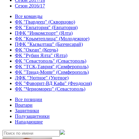
Сезон 2017/18
Сезон 2016/17
Все команды
ФК "Гвардеец" (Скворцово)
ФК "Евпатория" (Евпатория)
ПФК "Инкомспорт" (Ялта)
ФК "Крымтеплица" (Молодежное)
ПФК "Кызылташ" (Бахчисарай)
ФК "Океан" (Керчь)
ФК "Рубин Ялта" (Ялта)
ФК "Севастополь" (Севастополь)
ФК "ТСК-Таврия" (Симферополь)
ФК "Триад-Monte" (Симферополь)
ЛФК "Уютное" (Уютное)
ФК "Фаворит-ВД Кафа" (Феодосия)
ФК "Черноморец" (Севастополь)
Все позиции
Вратари
Защитники
Полузащитники
Нападающие