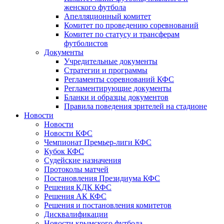
женского футбола
Апелляционный комитет
Комитет по проведению соревнований
Комитет по статусу и трансферам
футболистов
Документы
Учредительные документы
Стратегии и программы
Регламенты соревнований КФС
Регламентирующие документы
Бланки и образцы документов
Правила поведения зрителей на стадионе
Новости
Новости
Новости КФС
Чемпионат Премьер-лиги КФС
Кубок КФС
Судейские назначения
Протоколы матчей
Постановления Президиума КФС
Решения КДК КФС
Решения АК КФС
Решения и постановления комитетов
Дисквалификации
Новости крымского футбола