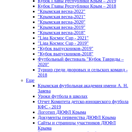
Кубок Главы Республики Крым – 2019
Кубок Главы Республики Крым – 2018
"Крымская весна-2022"
"Крымская весна-2021"
"Крымская весна-2020"
"Крымская весна-2019"
"Крымская весна-2018"
"Liga Космос Cup - 2021"
"Liga Космос Cup - 2019"
"Кубок выпускников-2019"
"Кубок выпускников-2018"
Футбольный фестиваль "Кубок Тавриды –
2020"
Турнир среди дворовых и сельских команд -
2018
Еще
Крымская футбольная академия имени А. Н.
Заяева
Уроки футбола в школах
Отчет Комитета детско-юношеского футбола
КФС - 2019
Логотип ДЮФЛ Крыма
Документы первенства ДЮФЛ Крыма
Сайты и страницы участников ДЮФЛ
Крыма