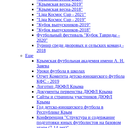
"Крымская весна-2019"
"Крымская весна-2018"
"Liga Космос Cup - 2021"
"Liga Космос Cup - 2019"
"Кубок выпускников-2019"
"Кубок выпускников-2018"
Футбольный фестиваль "Кубок Тавриды –
2020"
Турнир среди дворовых и сельских команд -
2018
Еще
Крымская футбольная академия имени А. Н.
Заяева
Уроки футбола в школах
Отчет Комитета детско-юношеского футбола
КФС - 2019
Логотип ДЮФЛ Крыма
Документы первенства ДЮФЛ Крыма
Сайты и страницы участников ДЮФЛ
Крыма
Год детско-юношеского футбола в
Республике Крым
Конференция "Структура и содержание
подготовки юных футболистов на базовом
этапе (7-14 лет)"