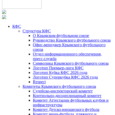
КФС
Структура КФС
О Крымском футбольном союзе
Руководство Крымского футбольного союза
Офис-менеджер Крымского футбольного
союза
Отдел информационного обеспечения,
пресс-служба
Символика Крымского футбольного союза
Логотип Премьер-лиги КФС
Логотип Кубка КФС 2026 года
Логотип Суперкубка КФС 2026 года
Respect
Комитеты Крымского футбольного союза
Судейско-инспекторский комитет
Контрольно-дисциплинарный комитет
Комитет Аттестации футбольных клубов и
инфраструктуры
Комитет Детско-юношеского футбола
Комитет мини-футбола, пляжного и