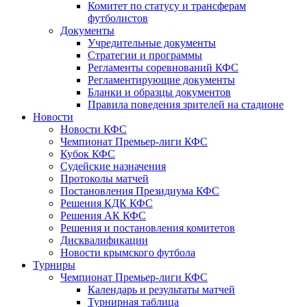
Комитет по статусу и трансферам
футболистов
Документы
Учредительные документы
Стратегии и программы
Регламенты соревнований КФС
Регламентирующие документы
Бланки и образцы документов
Правила поведения зрителей на стадионе
Новости
Новости КФС
Чемпионат Премьер-лиги КФС
Кубок КФС
Судейские назначения
Протоколы матчей
Постановления Президиума КФС
Решения КДК КФС
Решения АК КФС
Решения и постановления комитетов
Дисквалификации
Новости крымского футбола
Турниры
Чемпионат Премьер-лиги КФС
Календарь и результаты матчей
Турнирная таблица