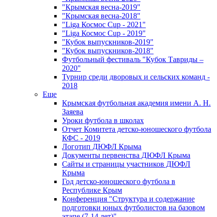
"Крымская весна-2019"
"Крымская весна-2018"
"Liga Космос Cup - 2021"
"Liga Космос Cup - 2019"
"Кубок выпускников-2019"
"Кубок выпускников-2018"
Футбольный фестиваль "Кубок Тавриды –
2020"
Турнир среди дворовых и сельских команд -
2018
Еще
Крымская футбольная академия имени А. Н.
Заяева
Уроки футбола в школах
Отчет Комитета детско-юношеского футбола
КФС - 2019
Логотип ДЮФЛ Крыма
Документы первенства ДЮФЛ Крыма
Сайты и страницы участников ДЮФЛ
Крыма
Год детско-юношеского футбола в
Республике Крым
Конференция "Структура и содержание
подготовки юных футболистов на базовом
этапе (7-14 лет)"