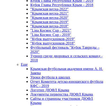
Кубок Главы Республики Крым – 2019
Кубок Главы Республики Крым – 2018
"Крымская весна-2022"
"Крымская весна-2021"
"Крымская весна-2020"
"Крымская весна-2019"
"Крымская весна-2018"
"Liga Космос Cup - 2021"
"Liga Космос Cup - 2019"
"Кубок выпускников-2019"
"Кубок выпускников-2018"
Футбольный фестиваль "Кубок Тавриды –
2020"
Турнир среди дворовых и сельских команд -
2018
Еще
Крымская футбольная академия имени А. Н.
Заяева
Уроки футбола в школах
Отчет Комитета детско-юношеского футбола
КФС - 2019
Логотип ДЮФЛ Крыма
Документы первенства ДЮФЛ Крыма
Сайты и страницы участников ДЮФЛ
Крыма