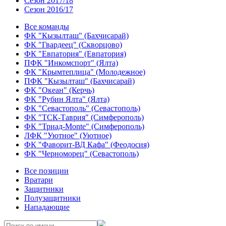
Сезон 2017/18
Сезон 2016/17
Все команды
ФК "Кызылташ" (Бахчисарай)
ФК "Гвардеец" (Скворцово)
ФК "Евпатория" (Евпатория)
ПФК "Инкомспорт" (Ялта)
ФК "Крымтеплица" (Молодежное)
ПФК "Кызылташ" (Бахчисарай)
ФК "Океан" (Керчь)
ФК "Рубин Ялта" (Ялта)
ФК "Севастополь" (Севастополь)
ФК "ТСК-Таврия" (Симферополь)
ФК "Триад-Monte" (Симферополь)
ЛФК "Уютное" (Уютное)
ФК "Фаворит-ВД Кафа" (Феодосия)
ФК "Черноморец" (Севастополь)
Все позиции
Вратари
Защитники
Полузащитники
Нападающие