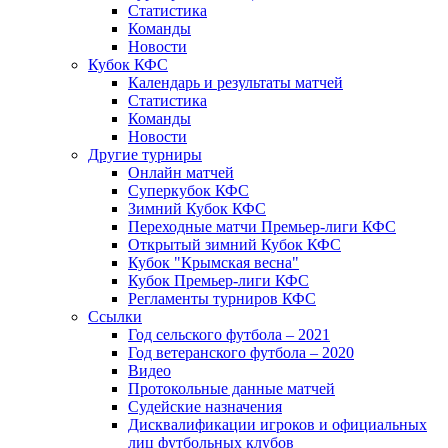
Статистика
Команды
Новости
Кубок КФС
Календарь и результаты матчей
Статистика
Команды
Новости
Другие турниры
Онлайн матчей
Суперкубок КФС
Зимний Кубок КФС
Переходные матчи Премьер-лиги КФС
Открытый зимний Кубок КФС
Кубок "Крымская весна"
Кубок Премьер-лиги КФС
Регламенты турниров КФС
Ссылки
Год сельского футбола – 2021
Год ветеранского футбола – 2020
Видео
Протокольные данные матчей
Судейские назначения
Дисквалификации игроков и официальных
лиц футбольных клубов