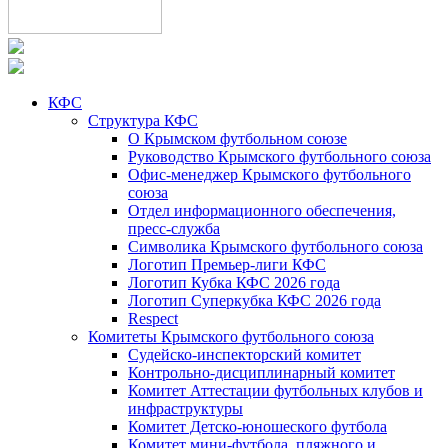
КФС
Структура КФС
О Крымском футбольном союзе
Руководство Крымского футбольного союза
Офис-менеджер Крымского футбольного
союза
Отдел информационного обеспечения,
пресс-служба
Символика Крымского футбольного союза
Логотип Премьер-лиги КФС
Логотип Кубка КФС 2026 года
Логотип Суперкубка КФС 2026 года
Respect
Комитеты Крымского футбольного союза
Судейско-инспекторский комитет
Контрольно-дисциплинарный комитет
Комитет Аттестации футбольных клубов и
инфраструктуры
Комитет Детско-юношеского футбола
Комитет мини-футбола, пляжного и