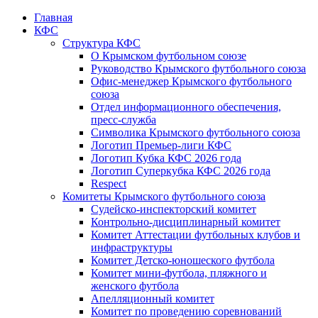
Главная
КФС
Структура КФС
О Крымском футбольном союзе
Руководство Крымского футбольного союза
Офис-менеджер Крымского футбольного
союза
Отдел информационного обеспечения,
пресс-служба
Символика Крымского футбольного союза
Логотип Премьер-лиги КФС
Логотип Кубка КФС 2026 года
Логотип Суперкубка КФС 2026 года
Respect
Комитеты Крымского футбольного союза
Судейско-инспекторский комитет
Контрольно-дисциплинарный комитет
Комитет Аттестации футбольных клубов и
инфраструктуры
Комитет Детско-юношеского футбола
Комитет мини-футбола, пляжного и
женского футбола
Апелляционный комитет
Комитет по проведению соревнований