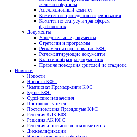
женского футбола
Апелляционный комитет
Комитет по проведению соревнований
Комитет по статусу и трансферам
футболистов
Документы
Учредительные документы
Стратегии и программы
Регламенты соревнований КФС
Регламентирующие документы
Бланки и образцы документов
Правила поведения зрителей на стадионе
Новости
Новости
Новости КФС
Чемпионат Премьер-лиги КФС
Кубок КФС
Судейские назначения
Протоколы матчей
Постановления Президиума КФС
Решения КДК КФС
Решения АК КФС
Решения и постановления комитетов
Дисквалификации
Новости крымского футбола