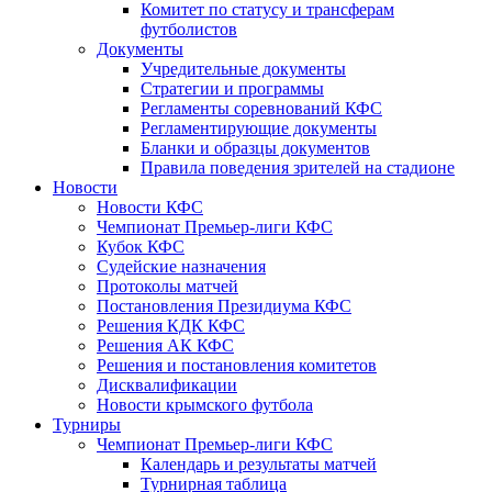
Комитет по статусу и трансферам
футболистов
Документы
Учредительные документы
Стратегии и программы
Регламенты соревнований КФС
Регламентирующие документы
Бланки и образцы документов
Правила поведения зрителей на стадионе
Новости
Новости КФС
Чемпионат Премьер-лиги КФС
Кубок КФС
Судейские назначения
Протоколы матчей
Постановления Президиума КФС
Решения КДК КФС
Решения АК КФС
Решения и постановления комитетов
Дисквалификации
Новости крымского футбола
Турниры
Чемпионат Премьер-лиги КФС
Календарь и результаты матчей
Турнирная таблица