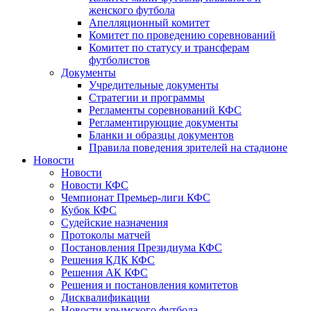
женского футбола
Апелляционный комитет
Комитет по проведению соревнований
Комитет по статусу и трансферам
футболистов
Документы
Учредительные документы
Стратегии и программы
Регламенты соревнований КФС
Регламентирующие документы
Бланки и образцы документов
Правила поведения зрителей на стадионе
Новости
Новости
Новости КФС
Чемпионат Премьер-лиги КФС
Кубок КФС
Судейские назначения
Протоколы матчей
Постановления Президиума КФС
Решения КДК КФС
Решения АК КФС
Решения и постановления комитетов
Дисквалификации
Новости крымского футбола