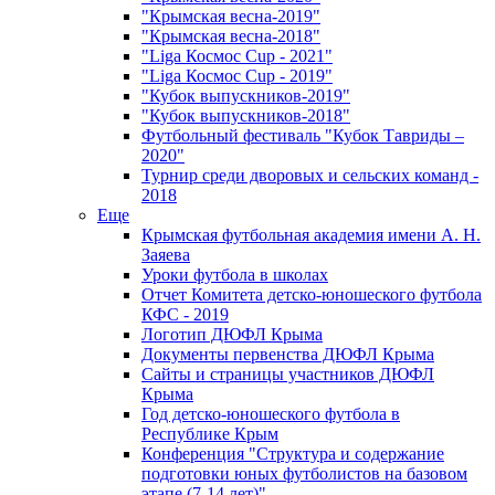
"Крымская весна-2019"
"Крымская весна-2018"
"Liga Космос Cup - 2021"
"Liga Космос Cup - 2019"
"Кубок выпускников-2019"
"Кубок выпускников-2018"
Футбольный фестиваль "Кубок Тавриды –
2020"
Турнир среди дворовых и сельских команд -
2018
Еще
Крымская футбольная академия имени А. Н.
Заяева
Уроки футбола в школах
Отчет Комитета детско-юношеского футбола
КФС - 2019
Логотип ДЮФЛ Крыма
Документы первенства ДЮФЛ Крыма
Сайты и страницы участников ДЮФЛ
Крыма
Год детско-юношеского футбола в
Республике Крым
Конференция "Структура и содержание
подготовки юных футболистов на базовом
этапе (7-14 лет)"