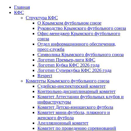
Главная
КФС
Структура КФС
О Крымском футбольном союзе
Руководство Крымского футбольного союза
Офис-менеджер Крымского футбольного
союза
Отдел информационного обеспечения,
пресс-служба
Символика Крымского футбольного союза
Логотип Премьер-лиги КФС
Логотип Кубка КФС 2026 года
Логотип Суперкубка КФС 2026 года
Respect
Комитеты Крымского футбольного союза
Судейско-инспекторский комитет
Контрольно-дисциплинарный комитет
Комитет Аттестации футбольных клубов и
инфраструктуры
Комитет Детско-юношеского футбола
Комитет мини-футбола, пляжного и
женского футбола
Апелляционный комитет
Комитет по проведению соревнований