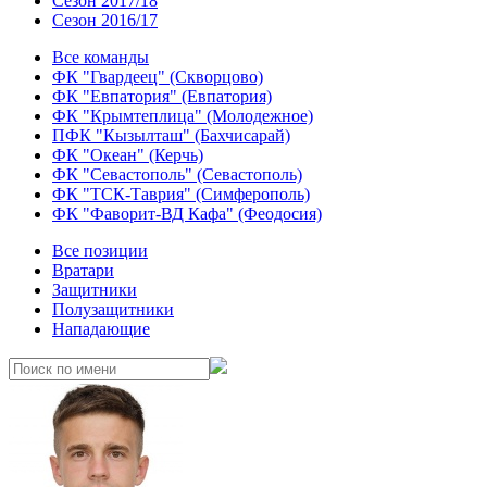
Сезон 2017/18
Сезон 2016/17
Все команды
ФК "Гвардеец" (Скворцово)
ФК "Евпатория" (Евпатория)
ФК "Крымтеплица" (Молодежное)
ПФК "Кызылташ" (Бахчисарай)
ФК "Океан" (Керчь)
ФК "Севастополь" (Севастополь)
ФК "ТСК-Таврия" (Симферополь)
ФК "Фаворит-ВД Кафа" (Феодосия)
Все позиции
Вратари
Защитники
Полузащитники
Нападающие