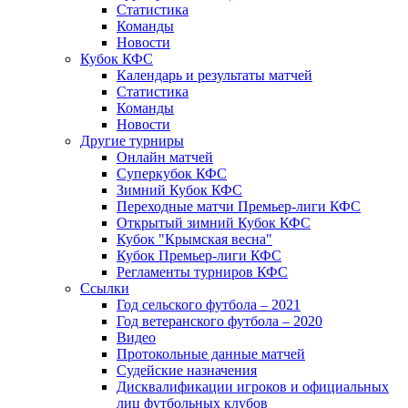
Статистика
Команды
Новости
Кубок КФС
Календарь и результаты матчей
Статистика
Команды
Новости
Другие турниры
Онлайн матчей
Суперкубок КФС
Зимний Кубок КФС
Переходные матчи Премьер-лиги КФС
Открытый зимний Кубок КФС
Кубок "Крымская весна"
Кубок Премьер-лиги КФС
Регламенты турниров КФС
Ссылки
Год сельского футбола – 2021
Год ветеранского футбола – 2020
Видео
Протокольные данные матчей
Судейские назначения
Дисквалификации игроков и официальных
лиц футбольных клубов