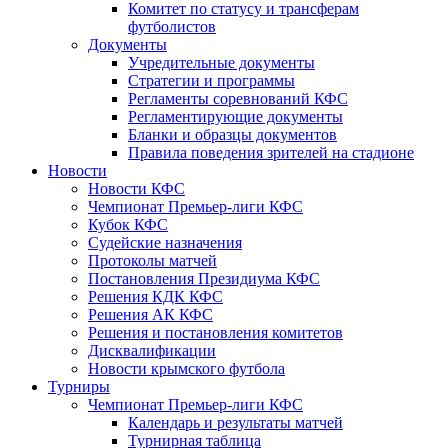
Комитет по статусу и трансферам
футболистов
Документы
Учредительные документы
Стратегии и программы
Регламенты соревнований КФС
Регламентирующие документы
Бланки и образцы документов
Правила поведения зрителей на стадионе
Новости
Новости КФС
Чемпионат Премьер-лиги КФС
Кубок КФС
Судейские назначения
Протоколы матчей
Постановления Президиума КФС
Решения КДК КФС
Решения АК КФС
Решения и постановления комитетов
Дисквалификации
Новости крымского футбола
Турниры
Чемпионат Премьер-лиги КФС
Календарь и результаты матчей
Турнирная таблица