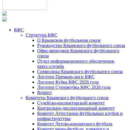
КФС
Структура КФС
О Крымском футбольном союзе
Руководство Крымского футбольного союза
Офис-менеджер Крымского футбольного
союза
Отдел информационного обеспечения,
пресс-служба
Символика Крымского футбольного союза
Логотип Премьер-лиги КФС
Логотип Кубка КФС 2026 года
Логотип Суперкубка КФС 2026 года
Respect
Комитеты Крымского футбольного союза
Судейско-инспекторский комитет
Контрольно-дисциплинарный комитет
Комитет Аттестации футбольных клубов и
инфраструктуры
Комитет Детско-юношеского футбола
Комитет мини-футбола, пляжного и