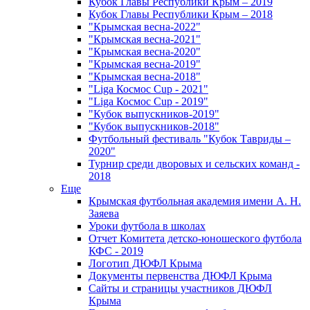
Кубок Главы Республики Крым – 2019
Кубок Главы Республики Крым – 2018
"Крымская весна-2022"
"Крымская весна-2021"
"Крымская весна-2020"
"Крымская весна-2019"
"Крымская весна-2018"
"Liga Космос Cup - 2021"
"Liga Космос Cup - 2019"
"Кубок выпускников-2019"
"Кубок выпускников-2018"
Футбольный фестиваль "Кубок Тавриды –
2020"
Турнир среди дворовых и сельских команд -
2018
Еще
Крымская футбольная академия имени А. Н.
Заяева
Уроки футбола в школах
Отчет Комитета детско-юношеского футбола
КФС - 2019
Логотип ДЮФЛ Крыма
Документы первенства ДЮФЛ Крыма
Сайты и страницы участников ДЮФЛ
Крыма