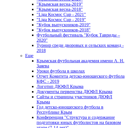
"Крымская весна-2019"
"Крымская весна-2018"
"Liga Космос Cup - 2021"
"Liga Космос Cup - 2019"
"Кубок выпускников-2019"
"Кубок выпускников-2018"
Футбольный фестиваль "Кубок Тавриды –
2020"
Турнир среди дворовых и сельских команд -
2018
Еще
Крымская футбольная академия имени А. Н.
Заяева
Уроки футбола в школах
Отчет Комитета детско-юношеского футбола
КФС - 2019
Логотип ДЮФЛ Крыма
Документы первенства ДЮФЛ Крыма
Сайты и страницы участников ДЮФЛ
Крыма
Год детско-юношеского футбола в
Республике Крым
Конференция "Структура и содержание
подготовки юных футболистов на базовом
этапе (7-14 лет)"