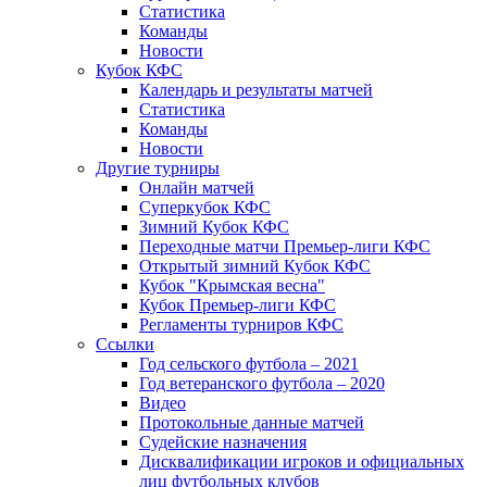
Статистика
Команды
Новости
Кубок КФС
Календарь и результаты матчей
Статистика
Команды
Новости
Другие турниры
Онлайн матчей
Суперкубок КФС
Зимний Кубок КФС
Переходные матчи Премьер-лиги КФС
Открытый зимний Кубок КФС
Кубок "Крымская весна"
Кубок Премьер-лиги КФС
Регламенты турниров КФС
Ссылки
Год сельского футбола – 2021
Год ветеранского футбола – 2020
Видео
Протокольные данные матчей
Судейские назначения
Дисквалификации игроков и официальных
лиц футбольных клубов