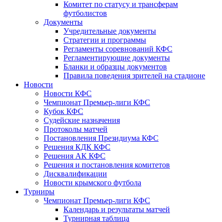
Комитет по статусу и трансферам
футболистов
Документы
Учредительные документы
Стратегии и программы
Регламенты соревнований КФС
Регламентирующие документы
Бланки и образцы документов
Правила поведения зрителей на стадионе
Новости
Новости КФС
Чемпионат Премьер-лиги КФС
Кубок КФС
Судейские назначения
Протоколы матчей
Постановления Президиума КФС
Решения КДК КФС
Решения АК КФС
Решения и постановления комитетов
Дисквалификации
Новости крымского футбола
Турниры
Чемпионат Премьер-лиги КФС
Календарь и результаты матчей
Турнирная таблица