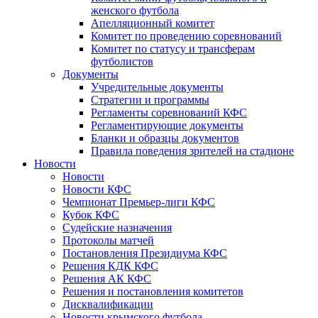
женского футбола
Апелляционный комитет
Комитет по проведению соревнований
Комитет по статусу и трансферам
футболистов
Документы
Учредительные документы
Стратегии и программы
Регламенты соревнований КФС
Регламентирующие документы
Бланки и образцы документов
Правила поведения зрителей на стадионе
Новости
Новости
Новости КФС
Чемпионат Премьер-лиги КФС
Кубок КФС
Судейские назначения
Протоколы матчей
Постановления Президиума КФС
Решения КДК КФС
Решения АК КФС
Решения и постановления комитетов
Дисквалификации
Новости крымского футбола