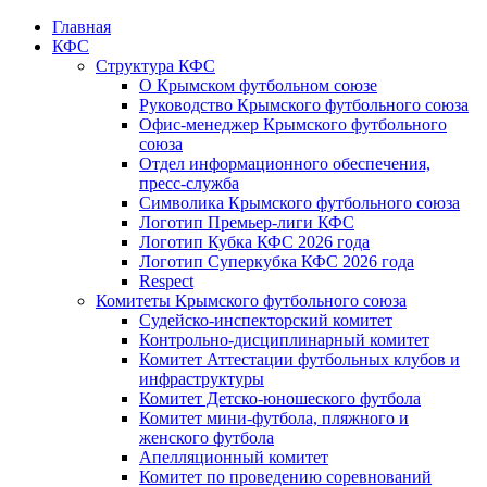
Главная
КФС
Структура КФС
О Крымском футбольном союзе
Руководство Крымского футбольного союза
Офис-менеджер Крымского футбольного
союза
Отдел информационного обеспечения,
пресс-служба
Символика Крымского футбольного союза
Логотип Премьер-лиги КФС
Логотип Кубка КФС 2026 года
Логотип Суперкубка КФС 2026 года
Respect
Комитеты Крымского футбольного союза
Судейско-инспекторский комитет
Контрольно-дисциплинарный комитет
Комитет Аттестации футбольных клубов и
инфраструктуры
Комитет Детско-юношеского футбола
Комитет мини-футбола, пляжного и
женского футбола
Апелляционный комитет
Комитет по проведению соревнований