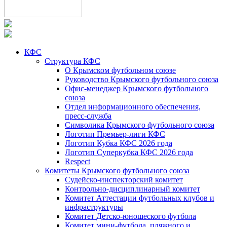
КФС
Структура КФС
О Крымском футбольном союзе
Руководство Крымского футбольного союза
Офис-менеджер Крымского футбольного
союза
Отдел информационного обеспечения,
пресс-служба
Символика Крымского футбольного союза
Логотип Премьер-лиги КФС
Логотип Кубка КФС 2026 года
Логотип Суперкубка КФС 2026 года
Respect
Комитеты Крымского футбольного союза
Судейско-инспекторский комитет
Контрольно-дисциплинарный комитет
Комитет Аттестации футбольных клубов и
инфраструктуры
Комитет Детско-юношеского футбола
Комитет мини-футбола, пляжного и