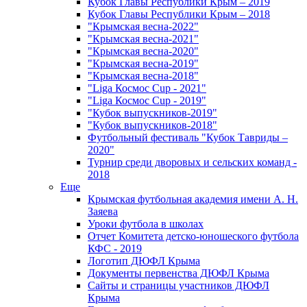
Кубок Главы Республики Крым – 2019
Кубок Главы Республики Крым – 2018
"Крымская весна-2022"
"Крымская весна-2021"
"Крымская весна-2020"
"Крымская весна-2019"
"Крымская весна-2018"
"Liga Космос Cup - 2021"
"Liga Космос Cup - 2019"
"Кубок выпускников-2019"
"Кубок выпускников-2018"
Футбольный фестиваль "Кубок Тавриды –
2020"
Турнир среди дворовых и сельских команд -
2018
Еще
Крымская футбольная академия имени А. Н.
Заяева
Уроки футбола в школах
Отчет Комитета детско-юношеского футбола
КФС - 2019
Логотип ДЮФЛ Крыма
Документы первенства ДЮФЛ Крыма
Сайты и страницы участников ДЮФЛ
Крыма