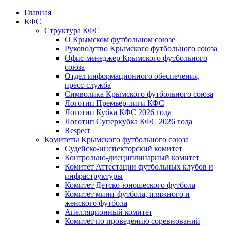
Главная
КФС
Структура КФС
О Крымском футбольном союзе
Руководство Крымского футбольного союза
Офис-менеджер Крымского футбольного
союза
Отдел информационного обеспечения,
пресс-служба
Символика Крымского футбольного союза
Логотип Премьер-лиги КФС
Логотип Кубка КФС 2026 года
Логотип Суперкубка КФС 2026 года
Respect
Комитеты Крымского футбольного союза
Судейско-инспекторский комитет
Контрольно-дисциплинарный комитет
Комитет Аттестации футбольных клубов и
инфраструктуры
Комитет Детско-юношеского футбола
Комитет мини-футбола, пляжного и
женского футбола
Апелляционный комитет
Комитет по проведению соревнований