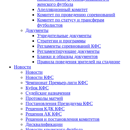
женского футбола
Апелляционный комитет
Комитет по проведению соревнований
Комитет по статусу и трансферам
футболистов
Документы
Учредительные документы
Стратегии и программы
Регламенты соревнований КФС
Регламентирующие документы
Бланки и образцы документов
Правила поведения зрителей на стадионе
Новости
Новости
Новости КФС
Чемпионат Премьер-лиги КФС
Кубок КФС
Судейские назначения
Протоколы матчей
Постановления Президиума КФС
Решения КДК КФС
Решения АК КФС
Решения и постановления комитетов
Дисквалификации
Новости крымского футбола