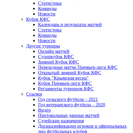
Статистика
Команды
Новости
Кубок КФС
Календарь и результаты матчей
Статистика
Команды
Новости
Другие турниры
Онлайн матчей
Суперкубок КФС
Зимний Кубок КФС
Переходные матчи Премьер-лиги КФС
Открытый зимний Кубок КФС
Кубок "Крымская весна"
Кубок Премьер-лиги КФС
Регламенты турниров КФС
Ссылки
Год сельского футбола – 2021
Год ветеранского футбола – 2020
Видео
Протокольные данные матчей
Судейские назначения
Дисквалификации игроков и официальных
лиц футбольных клубов