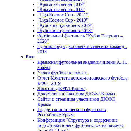
"Крымская весна-2019"
"Крымская весна-2018"
"Liga Космос Cup - 2021"
"Liga Космос Cup - 2019"
"Кубок выпускников-2019"
"Кубок выпускников-2018"
Футбольный фестиваль "Кубок Тавриды –
2020"
Турнир среди дворовых и сельских команд -
2018
Еще
Крымская футбольная академия имени А. Н.
Заяева
Уроки футбола в школах
Отчет Комитета детско-юношеского футбола
КФС - 2019
Логотип ДЮФЛ Крыма
Документы первенства ДЮФЛ Крыма
Сайты и страницы участников ДЮФЛ
Крыма
Год детско-юношеского футбола в
Республике Крым
Конференция "Структура и содержание
подготовки юных футболистов на базовом
этапе (7-14 лет)"