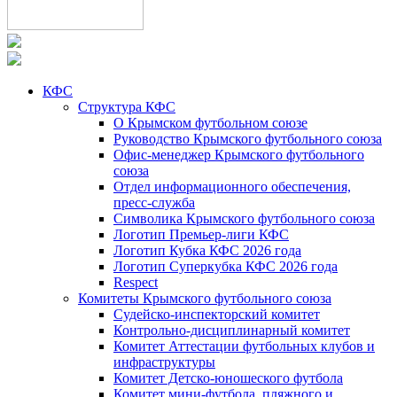
КФС
Структура КФС
О Крымском футбольном союзе
Руководство Крымского футбольного союза
Офис-менеджер Крымского футбольного
союза
Отдел информационного обеспечения,
пресс-служба
Символика Крымского футбольного союза
Логотип Премьер-лиги КФС
Логотип Кубка КФС 2026 года
Логотип Суперкубка КФС 2026 года
Respect
Комитеты Крымского футбольного союза
Судейско-инспекторский комитет
Контрольно-дисциплинарный комитет
Комитет Аттестации футбольных клубов и
инфраструктуры
Комитет Детско-юношеского футбола
Комитет мини-футбола, пляжного и