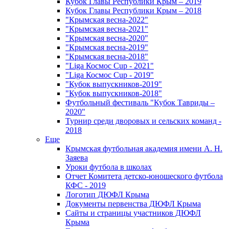
Кубок Главы Республики Крым – 2019
Кубок Главы Республики Крым – 2018
"Крымская весна-2022"
"Крымская весна-2021"
"Крымская весна-2020"
"Крымская весна-2019"
"Крымская весна-2018"
"Liga Космос Cup - 2021"
"Liga Космос Cup - 2019"
"Кубок выпускников-2019"
"Кубок выпускников-2018"
Футбольный фестиваль "Кубок Тавриды –
2020"
Турнир среди дворовых и сельских команд -
2018
Еще
Крымская футбольная академия имени А. Н.
Заяева
Уроки футбола в школах
Отчет Комитета детско-юношеского футбола
КФС - 2019
Логотип ДЮФЛ Крыма
Документы первенства ДЮФЛ Крыма
Сайты и страницы участников ДЮФЛ
Крыма