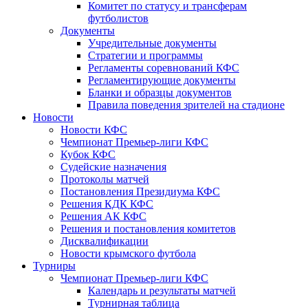
Комитет по статусу и трансферам
футболистов
Документы
Учредительные документы
Стратегии и программы
Регламенты соревнований КФС
Регламентирующие документы
Бланки и образцы документов
Правила поведения зрителей на стадионе
Новости
Новости КФС
Чемпионат Премьер-лиги КФС
Кубок КФС
Судейские назначения
Протоколы матчей
Постановления Президиума КФС
Решения КДК КФС
Решения АК КФС
Решения и постановления комитетов
Дисквалификации
Новости крымского футбола
Турниры
Чемпионат Премьер-лиги КФС
Календарь и результаты матчей
Турнирная таблица