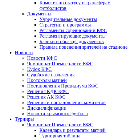
Комитет по статусу и трансферам
футболистов
Документы
Учредительные документы
Стратегии и программы
Регламенты соревнований КФС
Регламентирующие документы
Бланки и образцы документов
Правила поведения зрителей на стадионе
Новости
Новости КФС
Чемпионат Премьер-лиги КФС
Кубок КФС
Судейские назначения
Протоколы матчей
Постановления Президиума КФС
Решения КДК КФС
Решения АК КФС
Решения и постановления комитетов
Дисквалификации
Новости крымского футбола
Турниры
Чемпионат Премьер-лиги КФС
Календарь и результаты матчей
Турнирная таблица