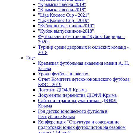
"Крымская весна-2019"
"Крымская весна-2018"
"Liga Космос Cup - 2021"
"Liga Космос Cup - 2019"
"Кубок выпускников-2019"
"Кубок выпускников-2018"
Футбольный фестиваль "Кубок Тавриды –
2020"
Турнир среди дворовых и сельских команд -
2018
Еще
Крымская футбольная академия имени А. Н.
Заяева
Уроки футбола в школах
Отчет Комитета детско-юношеского футбола
КФС - 2019
Логотип ДЮФЛ Крыма
Документы первенства ДЮФЛ Крыма
Сайты и страницы участников ДЮФЛ
Крыма
Год детско-юношеского футбола в
Республике Крым
Конференция "Структура и содержание
подготовки юных футболистов на базовом
этапе (7-14 лет)"