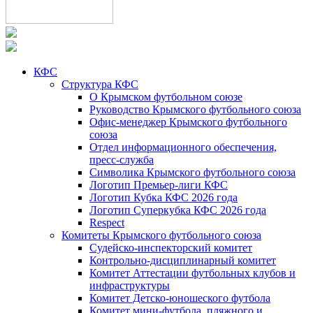
КФС
Структура КФС
О Крымском футбольном союзе
Руководство Крымского футбольного союза
Офис-менеджер Крымского футбольного
союза
Отдел информационного обеспечения,
пресс-служба
Символика Крымского футбольного союза
Логотип Премьер-лиги КФС
Логотип Кубка КФС 2026 года
Логотип Суперкубка КФС 2026 года
Respect
Комитеты Крымского футбольного союза
Судейско-инспекторский комитет
Контрольно-дисциплинарный комитет
Комитет Аттестации футбольных клубов и
инфраструктуры
Комитет Детско-юношеского футбола
Комитет мини-футбола, пляжного и