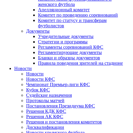
женского футбола
Апелляционный комитет
Комитет по проведению соревнований
Комитет по статусу и трансферам
футболистов
Документы
Учредительные документы
Стратегии и программы
Регламенты соревнований КФС
Регламентирующие документы
Бланки и образцы документов
Правила поведения зрителей на стадионе
Новости
Новости
Новости КФС
Чемпионат Премьер-лиги КФС
Кубок КФС
Судейские назначения
Протоколы матчей
Постановления Президиума КФС
Решения КДК КФС
Решения АК КФС
Решения и постановления комитетов
Дисквалификации
Новости крымского футбола