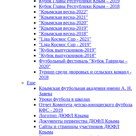
Кубок Главы Республики Крым – 2019
Кубок Главы Республики Крым – 2018
"Крымская весна-2022"
"Крымская весна-2021"
"Крымская весна-2020"
"Крымская весна-2019"
"Крымская весна-2018"
"Liga Космос Cup - 2021"
"Liga Космос Cup - 2019"
"Кубок выпускников-2019"
"Кубок выпускников-2018"
Футбольный фестиваль "Кубок Тавриды –
2020"
Турнир среди дворовых и сельских команд -
2018
Еще
Крымская футбольная академия имени А. Н.
Заяева
Уроки футбола в школах
Отчет Комитета детско-юношеского футбола
КФС - 2019
Логотип ДЮФЛ Крыма
Документы первенства ДЮФЛ Крыма
Сайты и страницы участников ДЮФЛ
Крыма