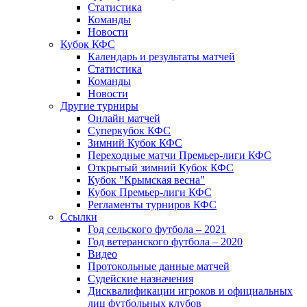
Статистика
Команды
Новости
Кубок КФС
Календарь и результаты матчей
Статистика
Команды
Новости
Другие турниры
Онлайн матчей
Суперкубок КФС
Зимний Кубок КФС
Переходные матчи Премьер-лиги КФС
Открытый зимний Кубок КФС
Кубок "Крымская весна"
Кубок Премьер-лиги КФС
Регламенты турниров КФС
Ссылки
Год сельского футбола – 2021
Год ветеранского футбола – 2020
Видео
Протокольные данные матчей
Судейские назначения
Дисквалификации игроков и официальных
лиц футбольных клубов