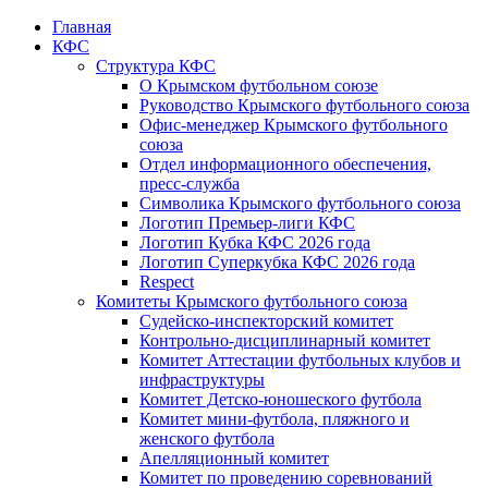
Главная
КФС
Структура КФС
О Крымском футбольном союзе
Руководство Крымского футбольного союза
Офис-менеджер Крымского футбольного
союза
Отдел информационного обеспечения,
пресс-служба
Символика Крымского футбольного союза
Логотип Премьер-лиги КФС
Логотип Кубка КФС 2026 года
Логотип Суперкубка КФС 2026 года
Respect
Комитеты Крымского футбольного союза
Судейско-инспекторский комитет
Контрольно-дисциплинарный комитет
Комитет Аттестации футбольных клубов и
инфраструктуры
Комитет Детско-юношеского футбола
Комитет мини-футбола, пляжного и
женского футбола
Апелляционный комитет
Комитет по проведению соревнований