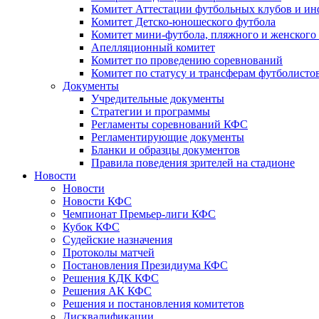
Комитет Аттестации футбольных клубов и и
Комитет Детско-юношеского футбола
Комитет мини-футбола, пляжного и женского
Апелляционный комитет
Комитет по проведению соревнований
Комитет по статусу и трансферам футболисто
Документы
Учредительные документы
Стратегии и программы
Регламенты соревнований КФС
Регламентирующие документы
Бланки и образцы документов
Правила поведения зрителей на стадионе
Новости
Новости
Новости КФС
Чемпионат Премьер-лиги КФС
Кубок КФС
Судейские назначения
Протоколы матчей
Постановления Президиума КФС
Решения КДК КФС
Решения АК КФС
Решения и постановления комитетов
Дисквалификации