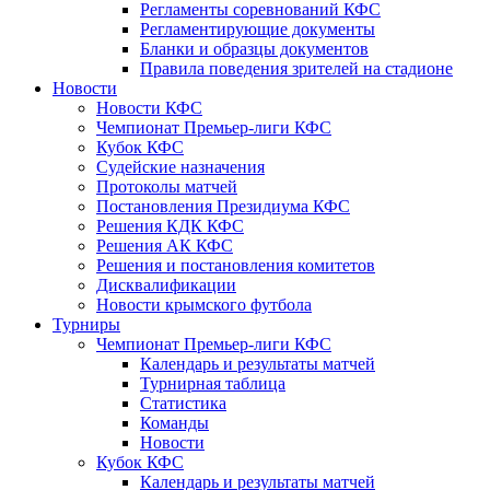
Регламенты соревнований КФС
Регламентирующие документы
Бланки и образцы документов
Правила поведения зрителей на стадионе
Новости
Новости КФС
Чемпионат Премьер-лиги КФС
Кубок КФС
Судейские назначения
Протоколы матчей
Постановления Президиума КФС
Решения КДК КФС
Решения АК КФС
Решения и постановления комитетов
Дисквалификации
Новости крымского футбола
Турниры
Чемпионат Премьер-лиги КФС
Календарь и результаты матчей
Турнирная таблица
Статистика
Команды
Новости
Кубок КФС
Календарь и результаты матчей