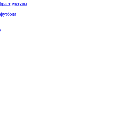
нфраструктуры
 футбола
в