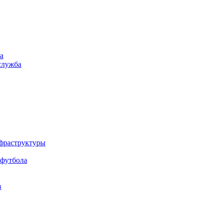
а
служба
нфраструктуры
 футбола
в