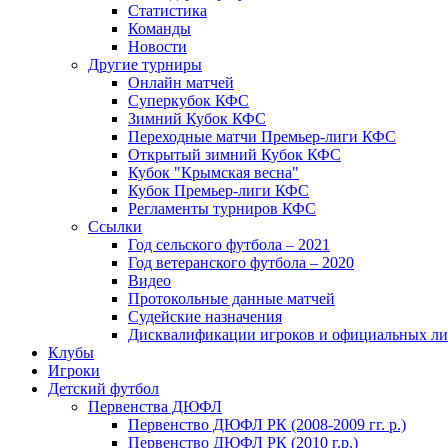
Статистика
Команды
Новости
Другие турниры
Онлайн матчей
Суперкубок КФС
Зимний Кубок КФС
Переходные матчи Премьер-лиги КФС
Открытый зимний Кубок КФС
Кубок "Крымская весна"
Кубок Премьер-лиги КФС
Регламенты турниров КФС
Ссылки
Год сельского футбола – 2021
Год ветеранского футбола – 2020
Видео
Протокольные данные матчей
Судейские назначения
Дисквалификации игроков и официальных ли
Клубы
Игроки
Детский футбол
Первенства ДЮФЛ
Первенство ДЮФЛ РК (2008-2009 гг. р.)
Первенство ДЮФЛ РК (2010 г.р.)