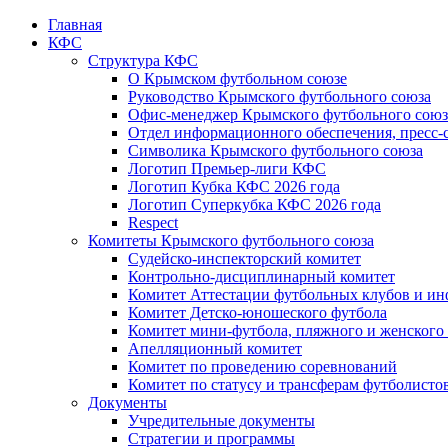
Главная
КФС
Структура КФС
О Крымском футбольном союзе
Руководство Крымского футбольного союза
Офис-менеджер Крымского футбольного союз
Отдел информационного обеспечения, пресс-
Символика Крымского футбольного союза
Логотип Премьер-лиги КФС
Логотип Кубка КФС 2026 года
Логотип Суперкубка КФС 2026 года
Respect
Комитеты Крымского футбольного союза
Судейско-инспекторский комитет
Контрольно-дисциплинарный комитет
Комитет Аттестации футбольных клубов и и
Комитет Детско-юношеского футбола
Комитет мини-футбола, пляжного и женского
Апелляционный комитет
Комитет по проведению соревнований
Комитет по статусу и трансферам футболисто
Документы
Учредительные документы
Стратегии и программы