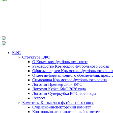
КФС
Структура КФС
О Крымском футбольном союзе
Руководство Крымского футбольного союза
Офис-менеджер Крымского футбольного союз
Отдел информационного обеспечения, пресс-
Символика Крымского футбольного союза
Логотип Премьер-лиги КФС
Логотип Кубка КФС 2026 года
Логотип Суперкубка КФС 2026 года
Respect
Комитеты Крымского футбольного союза
Судейско-инспекторский комитет
Контрольно-дисциплинарный комитет