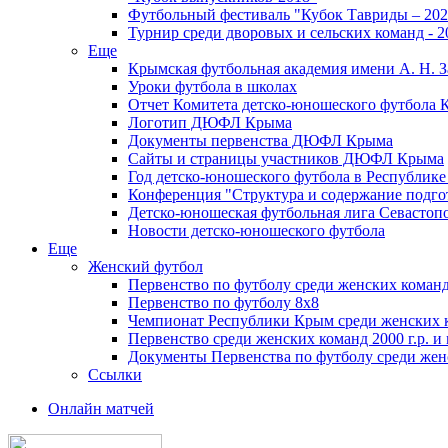
Футбольный фестиваль "Кубок Тавриды – 202
Турнир среди дворовых и сельских команд - 2
Еще
Крымская футбольная академия имени А. Н. З
Уроки футбола в школах
Отчет Комитета детско-юношеского футбола 
Логотип ДЮФЛ Крыма
Документы первенства ДЮФЛ Крыма
Сайты и страницы участников ДЮФЛ Крыма
Год детско-юношеского футбола в Республик
Конференция "Структура и содержание подгот
Детско-юношеская футбольная лига Севастоп
Новости детско-юношеского футбола
Еще
Женский футбол
Первенство по футболу среди женских команд
Первенство по футболу 8х8
Чемпионат Республики Крым среди женских 
Первенство среди женских команд 2000 г.р. и
Документы Первенства по футболу среди жен
Ссылки
Онлайн матчей