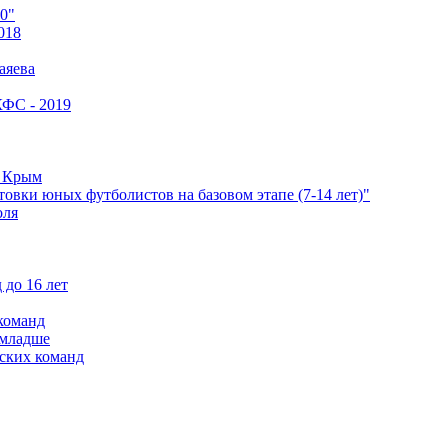
0"
018
аяева
КФС - 2019
е Крым
овки юных футболистов на базовом этапе (7-14 лет)"
оля
 до 16 лет
команд
 младше
ских команд