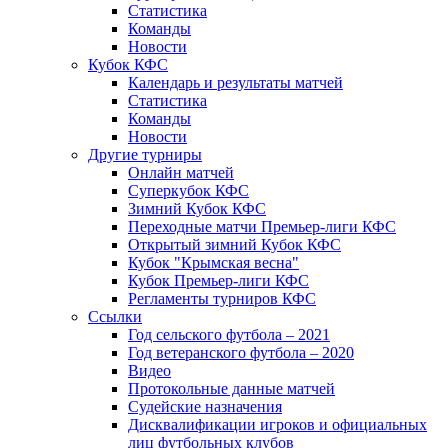
Статистика
Команды
Новости
Кубок КФС
Календарь и результаты матчей
Статистика
Команды
Новости
Другие турниры
Онлайн матчей
Суперкубок КФС
Зимний Кубок КФС
Переходные матчи Премьер-лиги КФС
Открытый зимний Кубок КФС
Кубок "Крымская весна"
Кубок Премьер-лиги КФС
Регламенты турниров КФС
Ссылки
Год сельского футбола – 2021
Год ветеранского футбола – 2020
Видео
Протокольные данные матчей
Судейские назначения
Дисквалификации игроков и официальных
лиц футбольных клубов