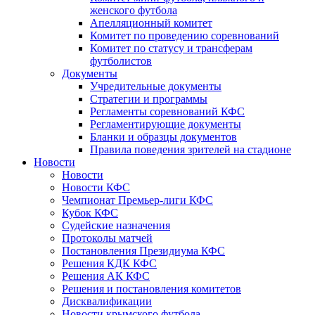
женского футбола
Апелляционный комитет
Комитет по проведению соревнований
Комитет по статусу и трансферам
футболистов
Документы
Учредительные документы
Стратегии и программы
Регламенты соревнований КФС
Регламентирующие документы
Бланки и образцы документов
Правила поведения зрителей на стадионе
Новости
Новости
Новости КФС
Чемпионат Премьер-лиги КФС
Кубок КФС
Судейские назначения
Протоколы матчей
Постановления Президиума КФС
Решения КДК КФС
Решения АК КФС
Решения и постановления комитетов
Дисквалификации
Новости крымского футбола