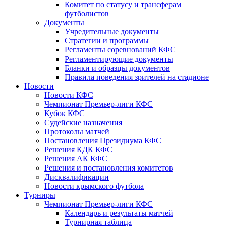
Комитет по статусу и трансферам
футболистов
Документы
Учредительные документы
Стратегии и программы
Регламенты соревнований КФС
Регламентирующие документы
Бланки и образцы документов
Правила поведения зрителей на стадионе
Новости
Новости КФС
Чемпионат Премьер-лиги КФС
Кубок КФС
Судейские назначения
Протоколы матчей
Постановления Президиума КФС
Решения КДК КФС
Решения АК КФС
Решения и постановления комитетов
Дисквалификации
Новости крымского футбола
Турниры
Чемпионат Премьер-лиги КФС
Календарь и результаты матчей
Турнирная таблица