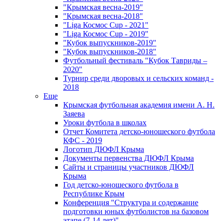
"Крымская весна-2019"
"Крымская весна-2018"
"Liga Космос Cup - 2021"
"Liga Космос Cup - 2019"
"Кубок выпускников-2019"
"Кубок выпускников-2018"
Футбольный фестиваль "Кубок Тавриды –
2020"
Турнир среди дворовых и сельских команд -
2018
Еще
Крымская футбольная академия имени А. Н.
Заяева
Уроки футбола в школах
Отчет Комитета детско-юношеского футбола
КФС - 2019
Логотип ДЮФЛ Крыма
Документы первенства ДЮФЛ Крыма
Сайты и страницы участников ДЮФЛ
Крыма
Год детско-юношеского футбола в
Республике Крым
Конференция "Структура и содержание
подготовки юных футболистов на базовом
этапе (7-14 лет)"