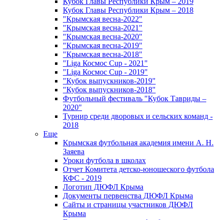
Кубок Главы Республики Крым – 2019
Кубок Главы Республики Крым – 2018
"Крымская весна-2022"
"Крымская весна-2021"
"Крымская весна-2020"
"Крымская весна-2019"
"Крымская весна-2018"
"Liga Космос Cup - 2021"
"Liga Космос Cup - 2019"
"Кубок выпускников-2019"
"Кубок выпускников-2018"
Футбольный фестиваль "Кубок Тавриды –
2020"
Турнир среди дворовых и сельских команд -
2018
Еще
Крымская футбольная академия имени А. Н.
Заяева
Уроки футбола в школах
Отчет Комитета детско-юношеского футбола
КФС - 2019
Логотип ДЮФЛ Крыма
Документы первенства ДЮФЛ Крыма
Сайты и страницы участников ДЮФЛ
Крыма