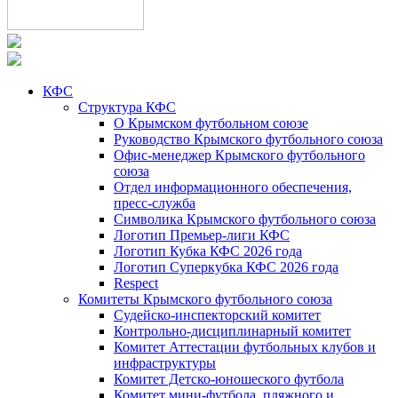
КФС
Структура КФС
О Крымском футбольном союзе
Руководство Крымского футбольного союза
Офис-менеджер Крымского футбольного
союза
Отдел информационного обеспечения,
пресс-служба
Символика Крымского футбольного союза
Логотип Премьер-лиги КФС
Логотип Кубка КФС 2026 года
Логотип Суперкубка КФС 2026 года
Respect
Комитеты Крымского футбольного союза
Судейско-инспекторский комитет
Контрольно-дисциплинарный комитет
Комитет Аттестации футбольных клубов и
инфраструктуры
Комитет Детско-юношеского футбола
Комитет мини-футбола, пляжного и