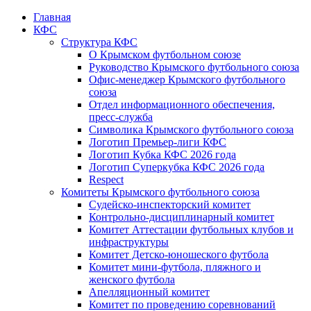
Главная
КФС
Структура КФС
О Крымском футбольном союзе
Руководство Крымского футбольного союза
Офис-менеджер Крымского футбольного
союза
Отдел информационного обеспечения,
пресс-служба
Символика Крымского футбольного союза
Логотип Премьер-лиги КФС
Логотип Кубка КФС 2026 года
Логотип Суперкубка КФС 2026 года
Respect
Комитеты Крымского футбольного союза
Судейско-инспекторский комитет
Контрольно-дисциплинарный комитет
Комитет Аттестации футбольных клубов и
инфраструктуры
Комитет Детско-юношеского футбола
Комитет мини-футбола, пляжного и
женского футбола
Апелляционный комитет
Комитет по проведению соревнований