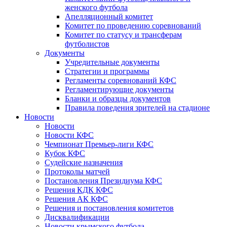
женского футбола
Апелляционный комитет
Комитет по проведению соревнований
Комитет по статусу и трансферам
футболистов
Документы
Учредительные документы
Стратегии и программы
Регламенты соревнований КФС
Регламентирующие документы
Бланки и образцы документов
Правила поведения зрителей на стадионе
Новости
Новости
Новости КФС
Чемпионат Премьер-лиги КФС
Кубок КФС
Судейские назначения
Протоколы матчей
Постановления Президиума КФС
Решения КДК КФС
Решения АК КФС
Решения и постановления комитетов
Дисквалификации
Новости крымского футбола