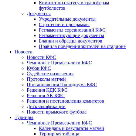
Комитет по статусу и трансферам
футболистов
Документы
Учредительные документы
Стратегии и программы
Регламенты соревнований КФС
Регламентирующие документы
Бланки и образцы документов
Правила поведения зрителей на стадионе
Новости
Новости КФС
Чемпионат Премьер-лиги КФС
Кубок КФС
Судейские назначения
Протоколы матчей
Постановления Президиума КФС
Решения КДК КФС
Решения АК КФС
Решения и постановления комитетов
Дисквалификации
Новости крымского футбола
Турниры
Чемпионат Премьер-лиги КФС
Календарь и результаты матчей
Турнирная таблица