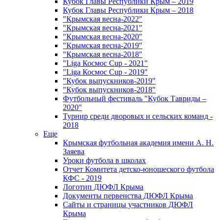
Кубок Главы Республики Крым – 2019
Кубок Главы Республики Крым – 2018
"Крымская весна-2022"
"Крымская весна-2021"
"Крымская весна-2020"
"Крымская весна-2019"
"Крымская весна-2018"
"Liga Космос Cup - 2021"
"Liga Космос Cup - 2019"
"Кубок выпускников-2019"
"Кубок выпускников-2018"
Футбольный фестиваль "Кубок Тавриды –
2020"
Турнир среди дворовых и сельских команд -
2018
Еще
Крымская футбольная академия имени А. Н.
Заяева
Уроки футбола в школах
Отчет Комитета детско-юношеского футбола
КФС - 2019
Логотип ДЮФЛ Крыма
Документы первенства ДЮФЛ Крыма
Сайты и страницы участников ДЮФЛ
Крыма