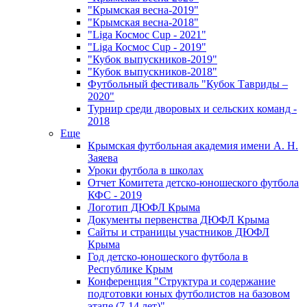
"Крымская весна-2019"
"Крымская весна-2018"
"Liga Космос Cup - 2021"
"Liga Космос Cup - 2019"
"Кубок выпускников-2019"
"Кубок выпускников-2018"
Футбольный фестиваль "Кубок Тавриды –
2020"
Турнир среди дворовых и сельских команд -
2018
Еще
Крымская футбольная академия имени А. Н.
Заяева
Уроки футбола в школах
Отчет Комитета детско-юношеского футбола
КФС - 2019
Логотип ДЮФЛ Крыма
Документы первенства ДЮФЛ Крыма
Сайты и страницы участников ДЮФЛ
Крыма
Год детско-юношеского футбола в
Республике Крым
Конференция "Структура и содержание
подготовки юных футболистов на базовом
этапе (7-14 лет)"