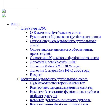
КФС
Структура КФС
О Крымском футбольном союзе
Руководство Крымского футбольного союза
Офис-менеджер Крымского футбольного
союза
Отдел информационного обеспечения,
пресс-служба
Символика Крымского футбольного союза
Логотип Премьер-лиги КФС
Логотип Кубка КФС 2026 года
Логотип Суперкубка КФС 2026 года
Respect
Комитеты Крымского футбольного союза
Судейско-инспекторский комитет
Контрольно-дисциплинарный комитет
Комитет Аттестации футбольных клубов и
инфраструктуры
Комитет Детско-юношеского футбола
Комитет мини-футбола, пляжного и