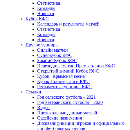
Статистика
Команды
Новости
Кубок КФС
Календарь и результаты матчей
Статистика
Команды
Новости
Другие турниры
Онлайн матчей
Суперкубок КФС
Зимний Кубок КФС
Переходные матчи Премьер-лиги КФС
Открытый зимний Кубок КФС
Кубок "Крымская весна"
Кубок Премьер-лиги КФС
Регламенты турниров КФС
Ссылки
Год сельского футбола – 2021
Год ветеранского футбола – 2020
Видео
Протокольные данные матчей
Судейские назначения
Дисквалификации игроков и официальных
лиц футбольных клубов