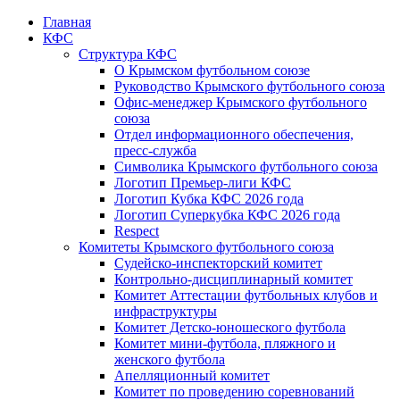
Главная
КФС
Структура КФС
О Крымском футбольном союзе
Руководство Крымского футбольного союза
Офис-менеджер Крымского футбольного
союза
Отдел информационного обеспечения,
пресс-служба
Символика Крымского футбольного союза
Логотип Премьер-лиги КФС
Логотип Кубка КФС 2026 года
Логотип Суперкубка КФС 2026 года
Respect
Комитеты Крымского футбольного союза
Судейско-инспекторский комитет
Контрольно-дисциплинарный комитет
Комитет Аттестации футбольных клубов и
инфраструктуры
Комитет Детско-юношеского футбола
Комитет мини-футбола, пляжного и
женского футбола
Апелляционный комитет
Комитет по проведению соревнований