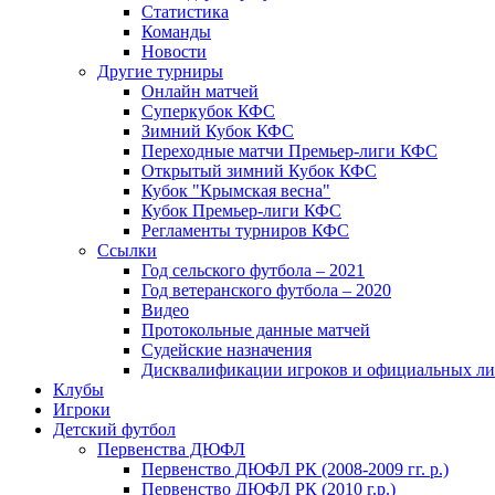
Статистика
Команды
Новости
Другие турниры
Онлайн матчей
Суперкубок КФС
Зимний Кубок КФС
Переходные матчи Премьер-лиги КФС
Открытый зимний Кубок КФС
Кубок "Крымская весна"
Кубок Премьер-лиги КФС
Регламенты турниров КФС
Ссылки
Год сельского футбола – 2021
Год ветеранского футбола – 2020
Видео
Протокольные данные матчей
Судейские назначения
Дисквалификации игроков и официальных ли
Клубы
Игроки
Детский футбол
Первенства ДЮФЛ
Первенство ДЮФЛ РК (2008-2009 гг. р.)
Первенство ДЮФЛ РК (2010 г.р.)