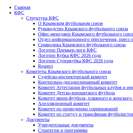
Главная
КФС
Структура КФС
О Крымском футбольном союзе
Руководство Крымского футбольного союза
Офис-менеджер Крымского футбольного союз
Отдел информационного обеспечения, пресс-
Символика Крымского футбольного союза
Логотип Премьер-лиги КФС
Логотип Кубка КФС 2026 года
Логотип Суперкубка КФС 2026 года
Respect
Комитеты Крымского футбольного союза
Судейско-инспекторский комитет
Контрольно-дисциплинарный комитет
Комитет Аттестации футбольных клубов и и
Комитет Детско-юношеского футбола
Комитет мини-футбола, пляжного и женского
Апелляционный комитет
Комитет по проведению соревнований
Комитет по статусу и трансферам футболисто
Документы
Учредительные документы
Стратегии и программы