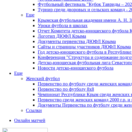
Футбольный фестиваль "Кубок Тавриды – 202
Турнир среди дворовых и сельских команд - 2
Еще
Крымская футбольная академия имени А. Н. З
Уроки футбола в школах
Отчет Комитета детско-юношеского футбола 
Логотип ДЮФЛ Крыма
Документы первенства ДЮФЛ Крыма
Сайты и страницы участников ДЮФЛ Крыма
Год детско-юношеского футбола в Республик
Конференция "Структура и содержание подгот
Детско-юношеская футбольная лига Севастоп
Новости детско-юношеского футбола
Еще
Женский футбол
Первенство по футболу среди женских команд
Первенство по футболу 8х8
Чемпионат Республики Крым среди женских 
Первенство среди женских команд 2000 г.р. и
Документы Первенства по футболу среди жен
Ссылки
Онлайн матчей