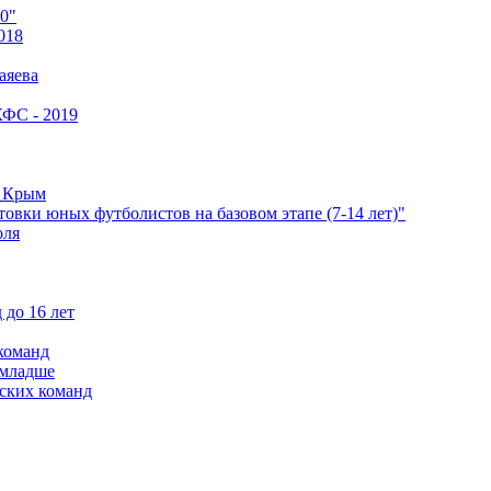
0"
018
аяева
КФС - 2019
е Крым
овки юных футболистов на базовом этапе (7-14 лет)"
оля
 до 16 лет
команд
 младше
ских команд