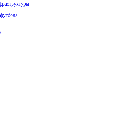
нфраструктуры
 футбола
в