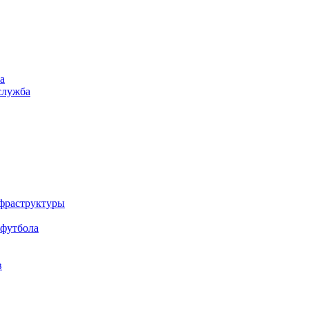
а
служба
нфраструктуры
 футбола
в