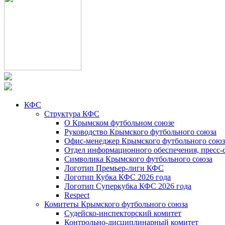
КФС
Структура КФС
О Крымском футбольном союзе
Руководство Крымского футбольного союза
Офис-менеджер Крымского футбольного союз
Отдел информационного обеспечения, пресс-
Символика Крымского футбольного союза
Логотип Премьер-лиги КФС
Логотип Кубка КФС 2026 года
Логотип Суперкубка КФС 2026 года
Respect
Комитеты Крымского футбольного союза
Судейско-инспекторский комитет
Контрольно-дисциплинарный комитет