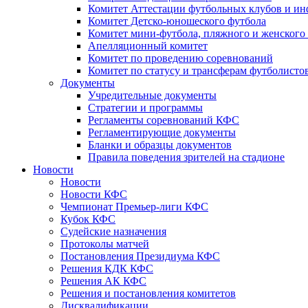
Комитет Аттестации футбольных клубов и и
Комитет Детско-юношеского футбола
Комитет мини-футбола, пляжного и женского
Апелляционный комитет
Комитет по проведению соревнований
Комитет по статусу и трансферам футболисто
Документы
Учредительные документы
Стратегии и программы
Регламенты соревнований КФС
Регламентирующие документы
Бланки и образцы документов
Правила поведения зрителей на стадионе
Новости
Новости
Новости КФС
Чемпионат Премьер-лиги КФС
Кубок КФС
Судейские назначения
Протоколы матчей
Постановления Президиума КФС
Решения КДК КФС
Решения АК КФС
Решения и постановления комитетов
Дисквалификации