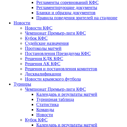
Регламенты соревнований КФС
Регламентирующие документы
Бланки и образцы документов
Правила поведения зрителей на стадионе
Новости
Новости КФС
Чемпионат Премьер-лиги КФС
Кубок КФС
Судейские назначения
Протоколы матчей
Постановления Президиума КФС
Решения КДК КФС
Решения АК КФС
Решения и постановления комитетов
Дисквалификации
Новости крымского футбола
Турниры
Чемпионат Премьер-лиги КФС
Календарь и результаты матчей
Турнирная таблица
Статистика
Команды
Новости
Кубок КФС
Календарь и результаты матчей