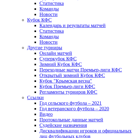
Статистика
Команды
Новости
Кубок КФС
Календарь и результаты матчей
Статистика
Команды
Новости
Другие турниры
Онлайн матчей
Суперкубок КФС
Зимний Кубок КФС
Переходные матчи Премьер-лиги КФС
Открытый зимний Кубок КФС
Кубок "Крымская весна"
Кубок Премьер-лиги КФС
Регламенты турниров КФС
Ссылки
Год сельского футбола – 2021
Год ветеранского футбола – 2020
Видео
Протокольные данные матчей
Судейские назначения
Дисквалификации игроков и официальных
лиц футбольных клубов