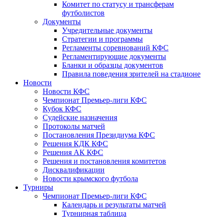
Комитет по статусу и трансферам
футболистов
Документы
Учредительные документы
Стратегии и программы
Регламенты соревнований КФС
Регламентирующие документы
Бланки и образцы документов
Правила поведения зрителей на стадионе
Новости
Новости КФС
Чемпионат Премьер-лиги КФС
Кубок КФС
Судейские назначения
Протоколы матчей
Постановления Президиума КФС
Решения КДК КФС
Решения АК КФС
Решения и постановления комитетов
Дисквалификации
Новости крымского футбола
Турниры
Чемпионат Премьер-лиги КФС
Календарь и результаты матчей
Турнирная таблица