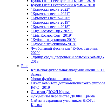
Кубок Главы Республики Крым – 2019
Кубок Главы Республики Крым – 2018
"Крымская весна-2022"
"Крымская весна-2021"
"Крымская весна-2020"
"Крымская весна-2019"
"Крымская весна-2018"
"Liga Космос Cup - 2021"
"Liga Космос Cup - 2019"
"Кубок выпускников-2019"
"Кубок выпускников-2018"
Футбольный фестиваль "Кубок Тавриды –
2020"
Турнир среди дворовых и сельских команд -
2018
Еще
Крымская футбольная академия имени А. Н.
Заяева
Уроки футбола в школах
Отчет Комитета детско-юношеского футбола
КФС - 2019
Логотип ДЮФЛ Крыма
Документы первенства ДЮФЛ Крыма
Сайты и страницы участников ДЮФЛ
Крыма