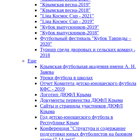
"Крымская весна-2019"
"Крымская весна-2018"
"Liga Космос Cup - 2021"
"Liga Космос Cup - 2019"
"Кубок выпускников-2019"
"Кубок выпускников-2018"
Футбольный фестиваль "Кубок Тавриды –
2020"
Турнир среди дворовых и сельских команд -
2018
Еще
Крымская футбольная академия имени А. Н.
Заяева
Уроки футбола в школах
Отчет Комитета детско-юношеского футбола
КФС - 2019
Логотип ДЮФЛ Крыма
Документы первенства ДЮФЛ Крыма
Сайты и страницы участников ДЮФЛ
Крыма
Год детско-юношеского футбола в
Республике Крым
Конференция "Структура и содержание
подготовки юных футболистов на базовом
этапе (7-14 лет)"