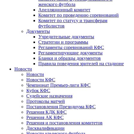
женского футбола
Апелляционный комитет
Комитет по проведению соревнований
Комитет по статусу и трансферам
футболистов
Документы
Учредительные документы
Стратегии и программы
Регламенты соревнований КФС
Регламентирующие документы
Бланки и образцы документов
Правила поведения зрителей на стадионе
Новости
Новости
Новости КФС
Чемпионат Премьер-лиги КФС
Кубок КФС
Судейские назначения
Протоколы матчей
Постановления Президиума КФС
Решения КДК КФС
Решения АК КФС
Решения и постановления комитетов
Дисквалификации
Новости крымского футбола