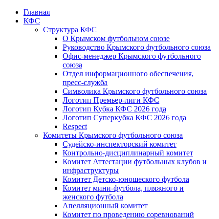
Главная
КФС
Структура КФС
О Крымском футбольном союзе
Руководство Крымского футбольного союза
Офис-менеджер Крымского футбольного
союза
Отдел информационного обеспечения,
пресс-служба
Символика Крымского футбольного союза
Логотип Премьер-лиги КФС
Логотип Кубка КФС 2026 года
Логотип Суперкубка КФС 2026 года
Respect
Комитеты Крымского футбольного союза
Судейско-инспекторский комитет
Контрольно-дисциплинарный комитет
Комитет Аттестации футбольных клубов и
инфраструктуры
Комитет Детско-юношеского футбола
Комитет мини-футбола, пляжного и
женского футбола
Апелляционный комитет
Комитет по проведению соревнований