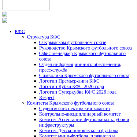
КФС
Структура КФС
О Крымском футбольном союзе
Руководство Крымского футбольного союза
Офис-менеджер Крымского футбольного
союза
Отдел информационного обеспечения,
пресс-служба
Символика Крымского футбольного союза
Логотип Премьер-лиги КФС
Логотип Кубка КФС 2026 года
Логотип Суперкубка КФС 2026 года
Respect
Комитеты Крымского футбольного союза
Судейско-инспекторский комитет
Контрольно-дисциплинарный комитет
Комитет Аттестации футбольных клубов и
инфраструктуры
Комитет Детско-юношеского футбола
Комитет мини-футбола, пляжного и