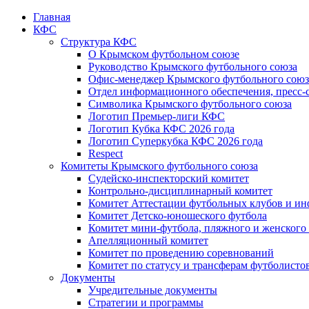
Главная
КФС
Структура КФС
О Крымском футбольном союзе
Руководство Крымского футбольного союза
Офис-менеджер Крымского футбольного союз
Отдел информационного обеспечения, пресс-
Символика Крымского футбольного союза
Логотип Премьер-лиги КФС
Логотип Кубка КФС 2026 года
Логотип Суперкубка КФС 2026 года
Respect
Комитеты Крымского футбольного союза
Судейско-инспекторский комитет
Контрольно-дисциплинарный комитет
Комитет Аттестации футбольных клубов и и
Комитет Детско-юношеского футбола
Комитет мини-футбола, пляжного и женского
Апелляционный комитет
Комитет по проведению соревнований
Комитет по статусу и трансферам футболисто
Документы
Учредительные документы
Стратегии и программы