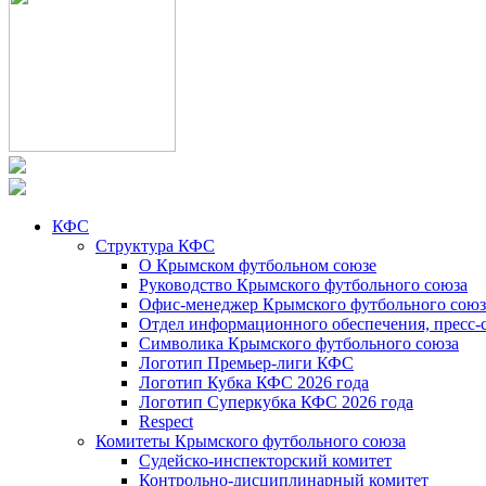
КФС
Структура КФС
О Крымском футбольном союзе
Руководство Крымского футбольного союза
Офис-менеджер Крымского футбольного союз
Отдел информационного обеспечения, пресс-
Символика Крымского футбольного союза
Логотип Премьер-лиги КФС
Логотип Кубка КФС 2026 года
Логотип Суперкубка КФС 2026 года
Respect
Комитеты Крымского футбольного союза
Судейско-инспекторский комитет
Контрольно-дисциплинарный комитет