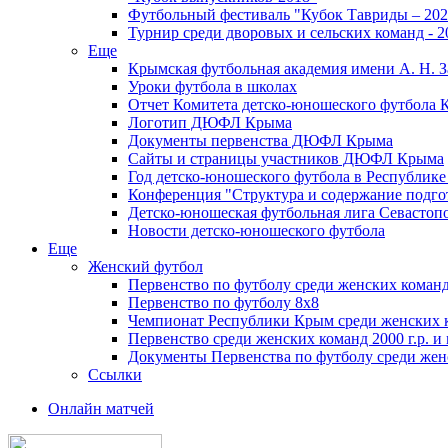
Футбольный фестиваль "Кубок Тавриды – 202
Турнир среди дворовых и сельских команд - 2
Еще
Крымская футбольная академия имени А. Н. З
Уроки футбола в школах
Отчет Комитета детско-юношеского футбола 
Логотип ДЮФЛ Крыма
Документы первенства ДЮФЛ Крыма
Сайты и страницы участников ДЮФЛ Крыма
Год детско-юношеского футбола в Республик
Конференция "Структура и содержание подгот
Детско-юношеская футбольная лига Севастоп
Новости детско-юношеского футбола
Еще
Женский футбол
Первенство по футболу среди женских команд
Первенство по футболу 8х8
Чемпионат Республики Крым среди женских 
Первенство среди женских команд 2000 г.р. и
Документы Первенства по футболу среди жен
Ссылки
Онлайн матчей