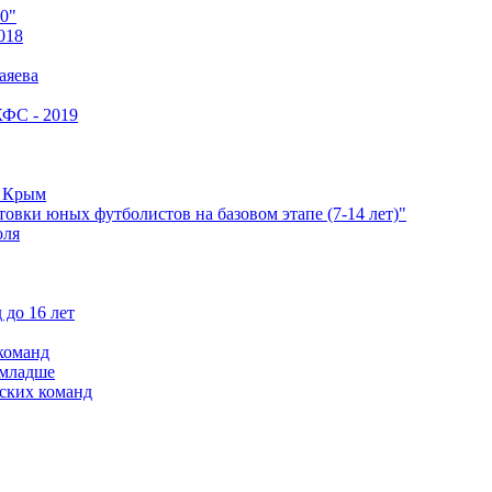
0"
018
аяева
КФС - 2019
е Крым
овки юных футболистов на базовом этапе (7-14 лет)"
оля
 до 16 лет
команд
 младше
ских команд