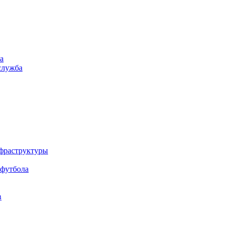
а
служба
нфраструктуры
 футбола
в