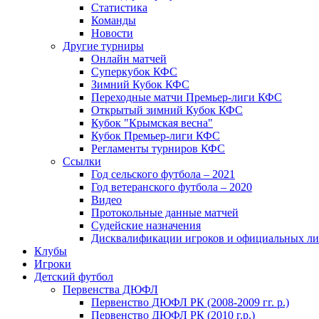
Статистика
Команды
Новости
Другие турниры
Онлайн матчей
Суперкубок КФС
Зимний Кубок КФС
Переходные матчи Премьер-лиги КФС
Открытый зимний Кубок КФС
Кубок "Крымская весна"
Кубок Премьер-лиги КФС
Регламенты турниров КФС
Ссылки
Год сельского футбола – 2021
Год ветеранского футбола – 2020
Видео
Протокольные данные матчей
Судейские назначения
Дисквалификации игроков и официальных ли
Клубы
Игроки
Детский футбол
Первенства ДЮФЛ
Первенство ДЮФЛ РК (2008-2009 гг. р.)
Первенство ДЮФЛ РК (2010 г.р.)