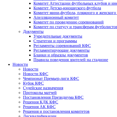
Комитет Аттестации футбольных клубов и и
Комитет Детско-юношеского футбола
Комитет мини-футбола, пляжного и женского
Апелляционный комитет
Комитет по проведению соревнований
Комитет по статусу и трансферам футболисто
Документы
Учредительные документы
Стратегии и программы
Регламенты соревнований КФС
Регламентирующие документы
Бланки и образцы документов
Правила поведения зрителей на стадионе
Новости
Новости
Новости КФС
Чемпионат Премьер-лиги КФС
Кубок КФС
Судейские назначения
Протоколы матчей
Постановления Президиума КФС
Решения КДК КФС
Решения АК КФС
Решения и постановления комитетов
Дисквалификации