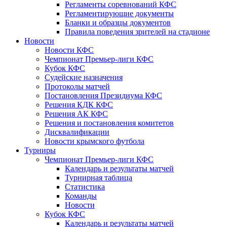
Регламенты соревнований КФС
Регламентирующие документы
Бланки и образцы документов
Правила поведения зрителей на стадионе
Новости
Новости КФС
Чемпионат Премьер-лиги КФС
Кубок КФС
Судейские назначения
Протоколы матчей
Постановления Президиума КФС
Решения КДК КФС
Решения АК КФС
Решения и постановления комитетов
Дисквалификации
Новости крымского футбола
Турниры
Чемпионат Премьер-лиги КФС
Календарь и результаты матчей
Турнирная таблица
Статистика
Команды
Новости
Кубок КФС
Календарь и результаты матчей