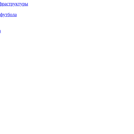
нфраструктуры
 футбола
в