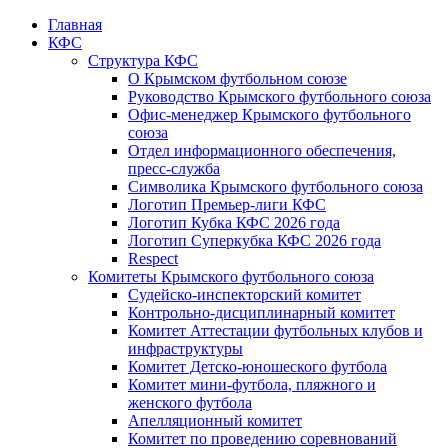
Главная
КФС
Структура КФС
О Крымском футбольном союзе
Руководство Крымского футбольного союза
Офис-менеджер Крымского футбольного
союза
Отдел информационного обеспечения,
пресс-служба
Символика Крымского футбольного союза
Логотип Премьер-лиги КФС
Логотип Кубка КФС 2026 года
Логотип Суперкубка КФС 2026 года
Respect
Комитеты Крымского футбольного союза
Судейско-инспекторский комитет
Контрольно-дисциплинарный комитет
Комитет Аттестации футбольных клубов и
инфраструктуры
Комитет Детско-юношеского футбола
Комитет мини-футбола, пляжного и
женского футбола
Апелляционный комитет
Комитет по проведению соревнований