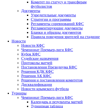
Комитет по статусу и трансферам
футболистов
Документы
Учредительные документы
Стратегии и программы
Регламенты соревнований КФС
Регламентирующие документы
Бланки и образцы документов
Правила поведения зрителей на стадионе
Новости
Новости КФС
Чемпионат Премьер-лиги КФС
Кубок КФС
Судейские назначения
Протоколы матчей
Постановления Президиума КФС
Решения КДК КФС
Решения АК КФС
Решения и постановления комитетов
Дисквалификации
Новости крымского футбола
Турниры
Чемпионат Премьер-лиги КФС
Календарь и результаты матчей
Турнирная таблица