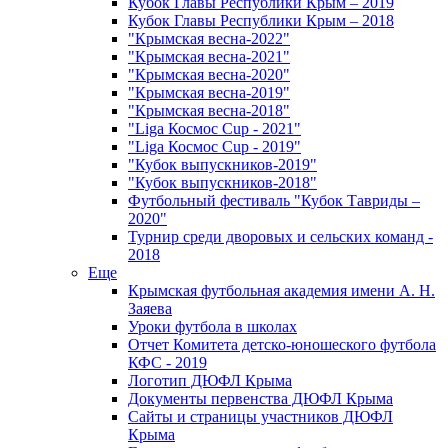
Кубок Главы Республики Крым – 2019
Кубок Главы Республики Крым – 2018
"Крымская весна-2022"
"Крымская весна-2021"
"Крымская весна-2020"
"Крымская весна-2019"
"Крымская весна-2018"
"Liga Космос Cup - 2021"
"Liga Космос Cup - 2019"
"Кубок выпускников-2019"
"Кубок выпускников-2018"
Футбольный фестиваль "Кубок Тавриды –
2020"
Турнир среди дворовых и сельских команд -
2018
Еще
Крымская футбольная академия имени А. Н.
Заяева
Уроки футбола в школах
Отчет Комитета детско-юношеского футбола
КФС - 2019
Логотип ДЮФЛ Крыма
Документы первенства ДЮФЛ Крыма
Сайты и страницы участников ДЮФЛ
Крыма