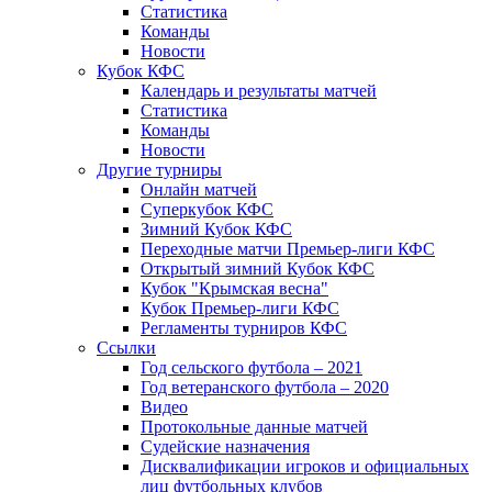
Статистика
Команды
Новости
Кубок КФС
Календарь и результаты матчей
Статистика
Команды
Новости
Другие турниры
Онлайн матчей
Суперкубок КФС
Зимний Кубок КФС
Переходные матчи Премьер-лиги КФС
Открытый зимний Кубок КФС
Кубок "Крымская весна"
Кубок Премьер-лиги КФС
Регламенты турниров КФС
Ссылки
Год сельского футбола – 2021
Год ветеранского футбола – 2020
Видео
Протокольные данные матчей
Судейские назначения
Дисквалификации игроков и официальных
лиц футбольных клубов