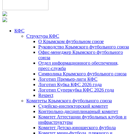
КФС
Структура КФС
О Крымском футбольном союзе
Руководство Крымского футбольного союза
Офис-менеджер Крымского футбольного
союза
Отдел информационного обеспечения,
пресс-служба
Символика Крымского футбольного союза
Логотип Премьер-лиги КФС
Логотип Кубка КФС 2026 года
Логотип Суперкубка КФС 2026 года
Respect
Комитеты Крымского футбольного союза
Судейско-инспекторский комитет
Контрольно-дисциплинарный комитет
Комитет Аттестации футбольных клубов и
инфраструктуры
Комитет Детско-юношеского футбола
Комитет мини-футбола, пляжного и