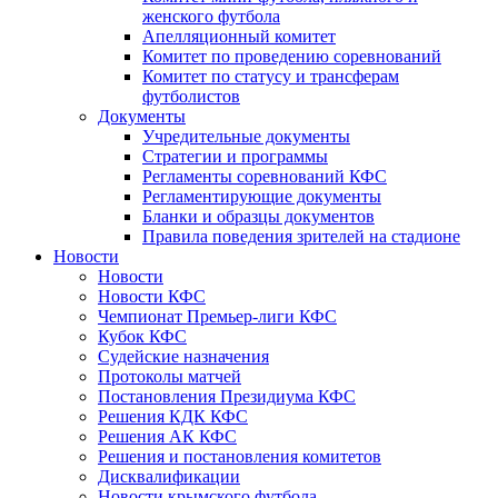
женского футбола
Апелляционный комитет
Комитет по проведению соревнований
Комитет по статусу и трансферам
футболистов
Документы
Учредительные документы
Стратегии и программы
Регламенты соревнований КФС
Регламентирующие документы
Бланки и образцы документов
Правила поведения зрителей на стадионе
Новости
Новости
Новости КФС
Чемпионат Премьер-лиги КФС
Кубок КФС
Судейские назначения
Протоколы матчей
Постановления Президиума КФС
Решения КДК КФС
Решения АК КФС
Решения и постановления комитетов
Дисквалификации
Новости крымского футбола