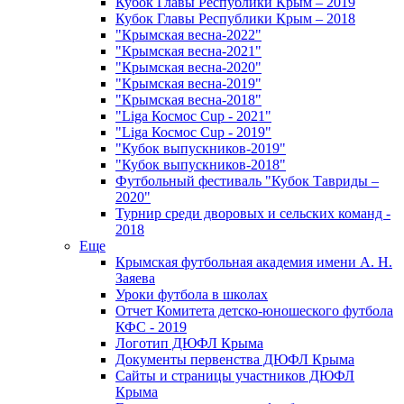
Кубок Главы Республики Крым – 2019
Кубок Главы Республики Крым – 2018
"Крымская весна-2022"
"Крымская весна-2021"
"Крымская весна-2020"
"Крымская весна-2019"
"Крымская весна-2018"
"Liga Космос Cup - 2021"
"Liga Космос Cup - 2019"
"Кубок выпускников-2019"
"Кубок выпускников-2018"
Футбольный фестиваль "Кубок Тавриды –
2020"
Турнир среди дворовых и сельских команд -
2018
Еще
Крымская футбольная академия имени А. Н.
Заяева
Уроки футбола в школах
Отчет Комитета детско-юношеского футбола
КФС - 2019
Логотип ДЮФЛ Крыма
Документы первенства ДЮФЛ Крыма
Сайты и страницы участников ДЮФЛ
Крыма