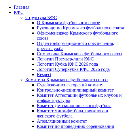
Главная
КФС
Структура КФС
О Крымском футбольном союзе
Руководство Крымского футбольного союза
Офис-менеджер Крымского футбольного
союза
Отдел информационного обеспечения,
пресс-служба
Символика Крымского футбольного союза
Логотип Премьер-лиги КФС
Логотип Кубка КФС 2026 года
Логотип Суперкубка КФС 2026 года
Respect
Комитеты Крымского футбольного союза
Судейско-инспекторский комитет
Контрольно-дисциплинарный комитет
Комитет Аттестации футбольных клубов и
инфраструктуры
Комитет Детско-юношеского футбола
Комитет мини-футбола, пляжного и
женского футбола
Апелляционный комитет
Комитет по проведению соревнований