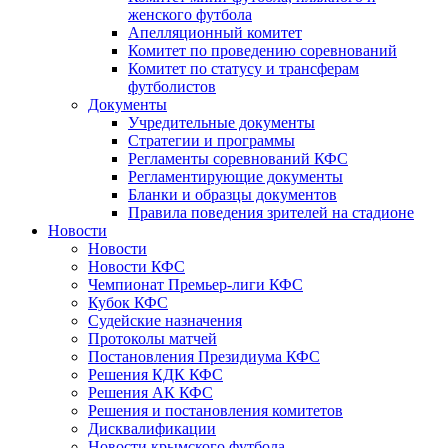
женского футбола
Апелляционный комитет
Комитет по проведению соревнований
Комитет по статусу и трансферам
футболистов
Документы
Учредительные документы
Стратегии и программы
Регламенты соревнований КФС
Регламентирующие документы
Бланки и образцы документов
Правила поведения зрителей на стадионе
Новости
Новости
Новости КФС
Чемпионат Премьер-лиги КФС
Кубок КФС
Судейские назначения
Протоколы матчей
Постановления Президиума КФС
Решения КДК КФС
Решения АК КФС
Решения и постановления комитетов
Дисквалификации
Новости крымского футбола