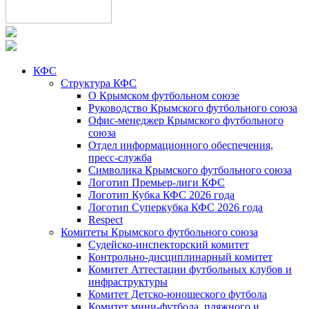
КФС
Структура КФС
О Крымском футбольном союзе
Руководство Крымского футбольного союза
Офис-менеджер Крымского футбольного
союза
Отдел информационного обеспечения,
пресс-служба
Символика Крымского футбольного союза
Логотип Премьер-лиги КФС
Логотип Кубка КФС 2026 года
Логотип Суперкубка КФС 2026 года
Respect
Комитеты Крымского футбольного союза
Судейско-инспекторский комитет
Контрольно-дисциплинарный комитет
Комитет Аттестации футбольных клубов и
инфраструктуры
Комитет Детско-юношеского футбола
Комитет мини-футбола, пляжного и