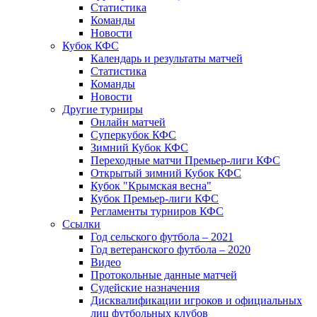
Статистика
Команды
Новости
Кубок КФС
Календарь и результаты матчей
Статистика
Команды
Новости
Другие турниры
Онлайн матчей
Суперкубок КФС
Зимний Кубок КФС
Переходные матчи Премьер-лиги КФС
Открытый зимний Кубок КФС
Кубок "Крымская весна"
Кубок Премьер-лиги КФС
Регламенты турниров КФС
Ссылки
Год сельского футбола – 2021
Год ветеранского футбола – 2020
Видео
Протокольные данные матчей
Судейские назначения
Дисквалификации игроков и официальных
лиц футбольных клубов