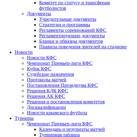
Комитет по статусу и трансферам
футболистов
Документы
Учредительные документы
Стратегии и программы
Регламенты соревнований КФС
Регламентирующие документы
Бланки и образцы документов
Правила поведения зрителей на стадионе
Новости
Новости КФС
Чемпионат Премьер-лиги КФС
Кубок КФС
Судейские назначения
Протоколы матчей
Постановления Президиума КФС
Решения КДК КФС
Решения АК КФС
Решения и постановления комитетов
Дисквалификации
Новости крымского футбола
Турниры
Чемпионат Премьер-лиги КФС
Календарь и результаты матчей
Турнирная таблица