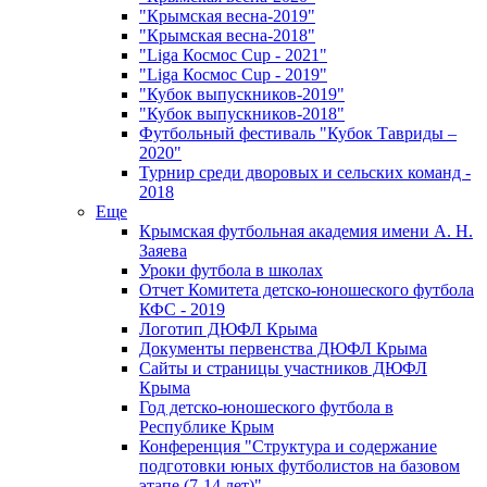
"Крымская весна-2019"
"Крымская весна-2018"
"Liga Космос Cup - 2021"
"Liga Космос Cup - 2019"
"Кубок выпускников-2019"
"Кубок выпускников-2018"
Футбольный фестиваль "Кубок Тавриды –
2020"
Турнир среди дворовых и сельских команд -
2018
Еще
Крымская футбольная академия имени А. Н.
Заяева
Уроки футбола в школах
Отчет Комитета детско-юношеского футбола
КФС - 2019
Логотип ДЮФЛ Крыма
Документы первенства ДЮФЛ Крыма
Сайты и страницы участников ДЮФЛ
Крыма
Год детско-юношеского футбола в
Республике Крым
Конференция "Структура и содержание
подготовки юных футболистов на базовом
этапе (7-14 лет)"