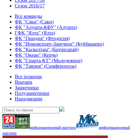
Сезон 2017/18
Сезон 2016/17
Все команды
ФК "Саки" (Саки)
ФК "Алушта-КФУ" (Алушта)
ГФК "Ялта" (Ялта)
ФК "Гвардия" (Феодосия)
ФК "Инкомспорт-Заречное" (Куйбышево)
ФК "Кызылташ" (Бахчисарай)
ФК "Океан" (Керчь)
ФК "Спарта-КТ" (Молодежное)
ФК "Таврия" (Симферополь)
Все позиции
Вратари
Защитники
Полузащитники
Нападающие
информационный партнер
информационный
партнер