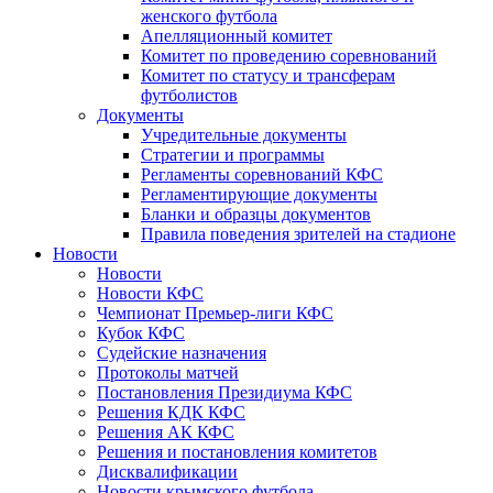
женского футбола
Апелляционный комитет
Комитет по проведению соревнований
Комитет по статусу и трансферам
футболистов
Документы
Учредительные документы
Стратегии и программы
Регламенты соревнований КФС
Регламентирующие документы
Бланки и образцы документов
Правила поведения зрителей на стадионе
Новости
Новости
Новости КФС
Чемпионат Премьер-лиги КФС
Кубок КФС
Судейские назначения
Протоколы матчей
Постановления Президиума КФС
Решения КДК КФС
Решения АК КФС
Решения и постановления комитетов
Дисквалификации
Новости крымского футбола