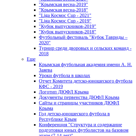
"Крымская весна-2019"
"Крымская весна-2018"
"Liga Космос Cup - 2021"
"Liga Космос Cup - 2019"
"Кубок выпускников-2019"
"Кубок выпускников-2018"
Футбольный фестиваль "Кубок Тавриды –
2020"
Турнир среди дворовых и сельских команд -
2018
Еще
Крымская футбольная академия имени А. Н.
Заяева
Уроки футбола в школах
Отчет Комитета детско-юношеского футбола
КФС - 2019
Логотип ДЮФЛ Крыма
Документы первенства ДЮФЛ Крыма
Сайты и страницы участников ДЮФЛ
Крыма
Год детско-юношеского футбола в
Республике Крым
Конференция "Структура и содержание
подготовки юных футболистов на базовом
этапе (7-14 лет)"