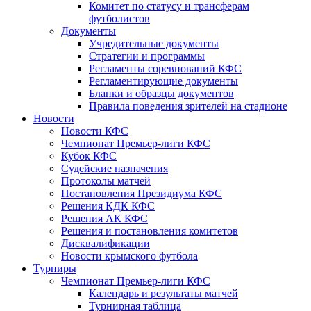
Комитет по статусу и трансферам
футболистов
Документы
Учредительные документы
Стратегии и программы
Регламенты соревнований КФС
Регламентирующие документы
Бланки и образцы документов
Правила поведения зрителей на стадионе
Новости
Новости КФС
Чемпионат Премьер-лиги КФС
Кубок КФС
Судейские назначения
Протоколы матчей
Постановления Президиума КФС
Решения КДК КФС
Решения АК КФС
Решения и постановления комитетов
Дисквалификации
Новости крымского футбола
Турниры
Чемпионат Премьер-лиги КФС
Календарь и результаты матчей
Турнирная таблица