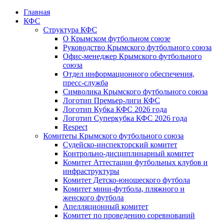
Главная
КФС
Структура КФС
О Крымском футбольном союзе
Руководство Крымского футбольного союза
Офис-менеджер Крымского футбольного
союза
Отдел информационного обеспечения,
пресс-служба
Символика Крымского футбольного союза
Логотип Премьер-лиги КФС
Логотип Кубка КФС 2026 года
Логотип Суперкубка КФС 2026 года
Respect
Комитеты Крымского футбольного союза
Судейско-инспекторский комитет
Контрольно-дисциплинарный комитет
Комитет Аттестации футбольных клубов и
инфраструктуры
Комитет Детско-юношеского футбола
Комитет мини-футбола, пляжного и
женского футбола
Апелляционный комитет
Комитет по проведению соревнований