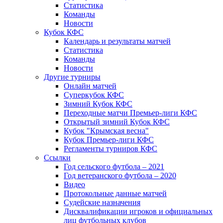
Статистика
Команды
Новости
Кубок КФС
Календарь и результаты матчей
Статистика
Команды
Новости
Другие турниры
Онлайн матчей
Суперкубок КФС
Зимний Кубок КФС
Переходные матчи Премьер-лиги КФС
Открытый зимний Кубок КФС
Кубок "Крымская весна"
Кубок Премьер-лиги КФС
Регламенты турниров КФС
Ссылки
Год сельского футбола – 2021
Год ветеранского футбола – 2020
Видео
Протокольные данные матчей
Судейские назначения
Дисквалификации игроков и официальных
лиц футбольных клубов