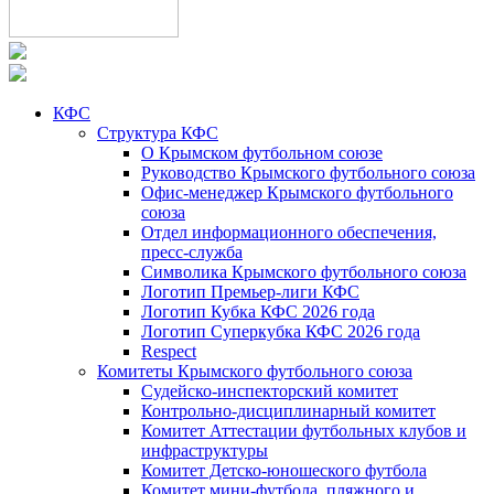
КФС
Структура КФС
О Крымском футбольном союзе
Руководство Крымского футбольного союза
Офис-менеджер Крымского футбольного
союза
Отдел информационного обеспечения,
пресс-служба
Символика Крымского футбольного союза
Логотип Премьер-лиги КФС
Логотип Кубка КФС 2026 года
Логотип Суперкубка КФС 2026 года
Respect
Комитеты Крымского футбольного союза
Судейско-инспекторский комитет
Контрольно-дисциплинарный комитет
Комитет Аттестации футбольных клубов и
инфраструктуры
Комитет Детско-юношеского футбола
Комитет мини-футбола, пляжного и