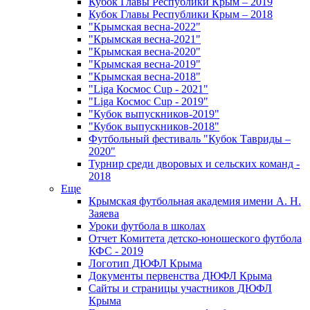
Кубок Главы Республики Крым – 2019
Кубок Главы Республики Крым – 2018
"Крымская весна-2022"
"Крымская весна-2021"
"Крымская весна-2020"
"Крымская весна-2019"
"Крымская весна-2018"
"Liga Космос Cup - 2021"
"Liga Космос Cup - 2019"
"Кубок выпускников-2019"
"Кубок выпускников-2018"
Футбольный фестиваль "Кубок Тавриды –
2020"
Турнир среди дворовых и сельских команд -
2018
Еще
Крымская футбольная академия имени А. Н.
Заяева
Уроки футбола в школах
Отчет Комитета детско-юношеского футбола
КФС - 2019
Логотип ДЮФЛ Крыма
Документы первенства ДЮФЛ Крыма
Сайты и страницы участников ДЮФЛ
Крыма