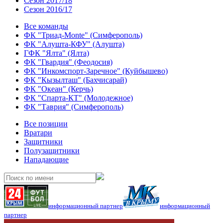
Сезон 2017/18
Сезон 2016/17
Все команды
ФК "Триад-Monte" (Симферополь)
ФК "Алушта-КФУ" (Алушта)
ГФК "Ялта" (Ялта)
ФК "Гвардия" (Феодосия)
ФК "Инкомспорт-Заречное" (Куйбышево)
ФК "Кызылташ" (Бахчисарай)
ФК "Океан" (Керчь)
ФК "Спарта-КТ" (Молодежное)
ФК "Таврия" (Симферополь)
Все позиции
Вратари
Защитники
Полузащитники
Нападающие
информационный партнер
информационный
партнер