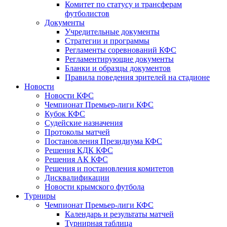
Комитет по статусу и трансферам
футболистов
Документы
Учредительные документы
Стратегии и программы
Регламенты соревнований КФС
Регламентирующие документы
Бланки и образцы документов
Правила поведения зрителей на стадионе
Новости
Новости КФС
Чемпионат Премьер-лиги КФС
Кубок КФС
Судейские назначения
Протоколы матчей
Постановления Президиума КФС
Решения КДК КФС
Решения АК КФС
Решения и постановления комитетов
Дисквалификации
Новости крымского футбола
Турниры
Чемпионат Премьер-лиги КФС
Календарь и результаты матчей
Турнирная таблица