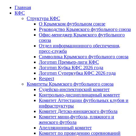
Главная
КФС
Структура КФС
О Крымском футбольном союзе
Руководство Крымского футбольного союза
Офис-менеджер Крымского футбольного
союза
Отдел информационного обеспечения,
пресс-служба
Символика Крымского футбольного союза
Логотип Премьер-лиги КФС
Логотип Кубка КФС 2026 года
Логотип Суперкубка КФС 2026 года
Respect
Комитеты Крымского футбольного союза
Судейско-инспекторский комитет
Контрольно-дисциплинарный комитет
Комитет Аттестации футбольных клубов и
инфраструктуры
Комитет Детско-юношеского футбола
Комитет мини-футбола, пляжного и
женского футбола
Апелляционный комитет
Комитет по проведению соревнований