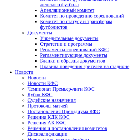
женского футбола
Апелляционный комитет
Комитет по проведению соревнований
Комитет по статусу и трансферам
футболистов
Документы
Учредительные документы
Стратегии и программы
Регламенты соревнований КФС
Регламентирующие документы
Бланки и образцы документов
Правила поведения зрителей на стадионе
Новости
Новости
Новости КФС
Чемпионат Премьер-лиги КФС
Кубок КФС
Судейские назначения
Протоколы матчей
Постановления Президиума КФС
Решения КДК КФС
Решения АК КФС
Решения и постановления комитетов
Дисквалификации
Новости крымского футбола