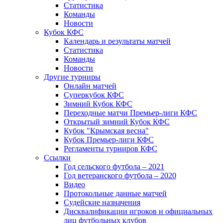
Статистика
Команды
Новости
Кубок КФС
Календарь и результаты матчей
Статистика
Команды
Новости
Другие турниры
Онлайн матчей
Суперкубок КФС
Зимний Кубок КФС
Переходные матчи Премьер-лиги КФС
Открытый зимний Кубок КФС
Кубок "Крымская весна"
Кубок Премьер-лиги КФС
Регламенты турниров КФС
Ссылки
Год сельского футбола – 2021
Год ветеранского футбола – 2020
Видео
Протокольные данные матчей
Судейские назначения
Дисквалификации игроков и официальных
лиц футбольных клубов