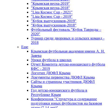
"Крымская весна-2019"
"Крымская весна-2018"
"Liga Космос Cup - 2021"
"Liga Космос Cup - 2019"
"Кубок выпускников-2019"
"Кубок выпускников-2018"
Футбольный фестиваль "Кубок Тавриды –
2020"
Турнир среди дворовых и сельских команд -
2018
Еще
Крымская футбольная академия имени А. Н.
Заяева
Уроки футбола в школах
Отчет Комитета детско-юношеского футбола
КФС - 2019
Логотип ДЮФЛ Крыма
Документы первенства ДЮФЛ Крыма
Сайты и страницы участников ДЮФЛ
Крыма
Год детско-юношеского футбола в
Республике Крым
Конференция "Структура и содержание
подготовки юных футболистов на базовом
этапе (7-14 лет)"