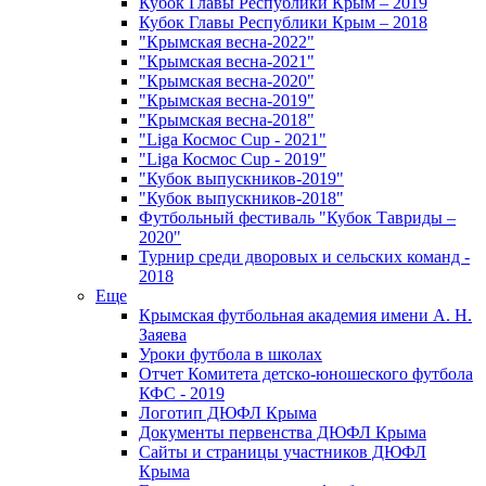
Кубок Главы Республики Крым – 2019
Кубок Главы Республики Крым – 2018
"Крымская весна-2022"
"Крымская весна-2021"
"Крымская весна-2020"
"Крымская весна-2019"
"Крымская весна-2018"
"Liga Космос Cup - 2021"
"Liga Космос Cup - 2019"
"Кубок выпускников-2019"
"Кубок выпускников-2018"
Футбольный фестиваль "Кубок Тавриды –
2020"
Турнир среди дворовых и сельских команд -
2018
Еще
Крымская футбольная академия имени А. Н.
Заяева
Уроки футбола в школах
Отчет Комитета детско-юношеского футбола
КФС - 2019
Логотип ДЮФЛ Крыма
Документы первенства ДЮФЛ Крыма
Сайты и страницы участников ДЮФЛ
Крыма