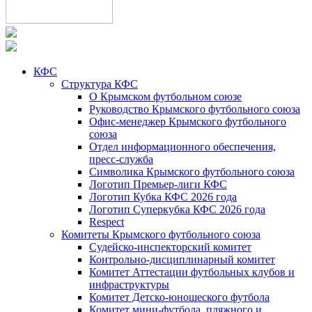
КФС
Структура КФС
О Крымском футбольном союзе
Руководство Крымского футбольного союза
Офис-менеджер Крымского футбольного
союза
Отдел информационного обеспечения,
пресс-служба
Символика Крымского футбольного союза
Логотип Премьер-лиги КФС
Логотип Кубка КФС 2026 года
Логотип Суперкубка КФС 2026 года
Respect
Комитеты Крымского футбольного союза
Судейско-инспекторский комитет
Контрольно-дисциплинарный комитет
Комитет Аттестации футбольных клубов и
инфраструктуры
Комитет Детско-юношеского футбола
Комитет мини-футбола, пляжного и