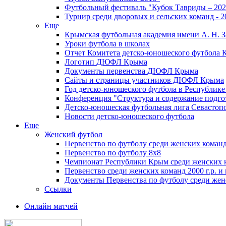
Футбольный фестиваль "Кубок Тавриды – 202
Турнир среди дворовых и сельских команд - 2
Еще
Крымская футбольная академия имени А. Н. З
Уроки футбола в школах
Отчет Комитета детско-юношеского футбола 
Логотип ДЮФЛ Крыма
Документы первенства ДЮФЛ Крыма
Сайты и страницы участников ДЮФЛ Крыма
Год детско-юношеского футбола в Республик
Конференция "Структура и содержание подгот
Детско-юношеская футбольная лига Севастоп
Новости детско-юношеского футбола
Еще
Женский футбол
Первенство по футболу среди женских команд
Первенство по футболу 8х8
Чемпионат Республики Крым среди женских 
Первенство среди женских команд 2000 г.р. и
Документы Первенства по футболу среди жен
Ссылки
Онлайн матчей