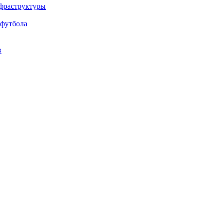
нфраструктуры
 футбола
в