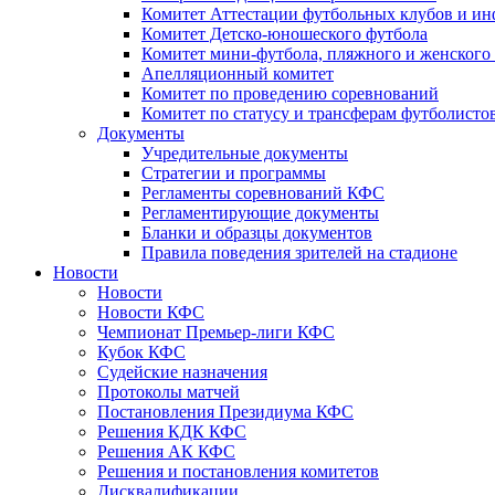
Комитет Аттестации футбольных клубов и и
Комитет Детско-юношеского футбола
Комитет мини-футбола, пляжного и женского
Апелляционный комитет
Комитет по проведению соревнований
Комитет по статусу и трансферам футболисто
Документы
Учредительные документы
Стратегии и программы
Регламенты соревнований КФС
Регламентирующие документы
Бланки и образцы документов
Правила поведения зрителей на стадионе
Новости
Новости
Новости КФС
Чемпионат Премьер-лиги КФС
Кубок КФС
Судейские назначения
Протоколы матчей
Постановления Президиума КФС
Решения КДК КФС
Решения АК КФС
Решения и постановления комитетов
Дисквалификации