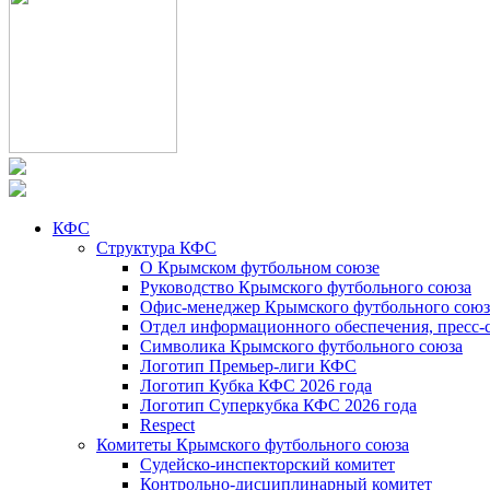
КФС
Структура КФС
О Крымском футбольном союзе
Руководство Крымского футбольного союза
Офис-менеджер Крымского футбольного союз
Отдел информационного обеспечения, пресс-
Символика Крымского футбольного союза
Логотип Премьер-лиги КФС
Логотип Кубка КФС 2026 года
Логотип Суперкубка КФС 2026 года
Respect
Комитеты Крымского футбольного союза
Судейско-инспекторский комитет
Контрольно-дисциплинарный комитет