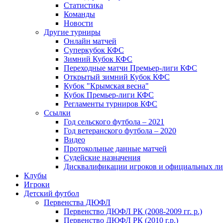
Статистика
Команды
Новости
Другие турниры
Онлайн матчей
Суперкубок КФС
Зимний Кубок КФС
Переходные матчи Премьер-лиги КФС
Открытый зимний Кубок КФС
Кубок "Крымская весна"
Кубок Премьер-лиги КФС
Регламенты турниров КФС
Ссылки
Год сельского футбола – 2021
Год ветеранского футбола – 2020
Видео
Протокольные данные матчей
Судейские назначения
Дисквалификации игроков и официальных ли
Клубы
Игроки
Детский футбол
Первенства ДЮФЛ
Первенство ДЮФЛ РК (2008-2009 гг. р.)
Первенство ДЮФЛ РК (2010 г.р.)