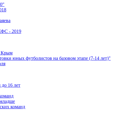
0"
018
аяева
КФС - 2019
е Крым
овки юных футболистов на базовом этапе (7-14 лет)"
оля
 до 16 лет
команд
 младше
ских команд