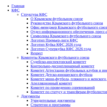
Главная
КФС
Структура КФС
О Крымском футбольном союзе
Руководство Крымского футбольного союза
Офис-менеджер Крымского футбольного союз
Отдел информационного обеспечения, пресс-
Символика Крымского футбольного союза
Логотип Премьер-лиги КФС
Логотип Кубка КФС 2026 года
Логотип Суперкубка КФС 2026 года
Respect
Комитеты Крымского футбольного союза
Судейско-инспекторский комитет
Контрольно-дисциплинарный комитет
Комитет Аттестации футбольных клубов и и
Комитет Детско-юношеского футбола
Комитет мини-футбола, пляжного и женского
Апелляционный комитет
Комитет по проведению соревнований
Комитет по статусу и трансферам футболисто
Документы
Учредительные документы
Стратегии и программы