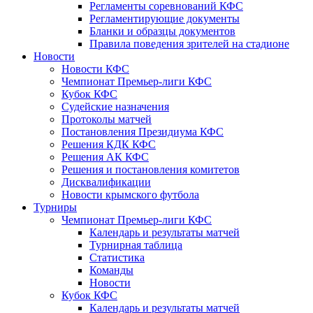
Регламенты соревнований КФС
Регламентирующие документы
Бланки и образцы документов
Правила поведения зрителей на стадионе
Новости
Новости КФС
Чемпионат Премьер-лиги КФС
Кубок КФС
Судейские назначения
Протоколы матчей
Постановления Президиума КФС
Решения КДК КФС
Решения АК КФС
Решения и постановления комитетов
Дисквалификации
Новости крымского футбола
Турниры
Чемпионат Премьер-лиги КФС
Календарь и результаты матчей
Турнирная таблица
Статистика
Команды
Новости
Кубок КФС
Календарь и результаты матчей