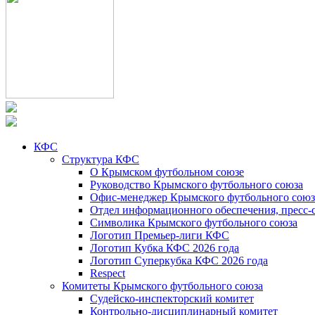
КФС
Структура КФС
О Крымском футбольном союзе
Руководство Крымского футбольного союза
Офис-менеджер Крымского футбольного союз
Отдел информационного обеспечения, пресс-
Символика Крымского футбольного союза
Логотип Премьер-лиги КФС
Логотип Кубка КФС 2026 года
Логотип Суперкубка КФС 2026 года
Respect
Комитеты Крымского футбольного союза
Судейско-инспекторский комитет
Контрольно-дисциплинарный комитет