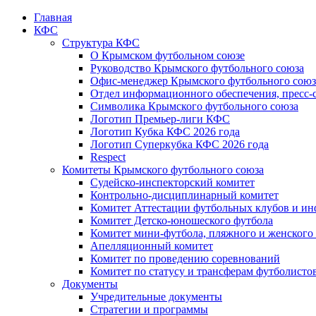
Главная
КФС
Структура КФС
О Крымском футбольном союзе
Руководство Крымского футбольного союза
Офис-менеджер Крымского футбольного союз
Отдел информационного обеспечения, пресс-
Символика Крымского футбольного союза
Логотип Премьер-лиги КФС
Логотип Кубка КФС 2026 года
Логотип Суперкубка КФС 2026 года
Respect
Комитеты Крымского футбольного союза
Судейско-инспекторский комитет
Контрольно-дисциплинарный комитет
Комитет Аттестации футбольных клубов и и
Комитет Детско-юношеского футбола
Комитет мини-футбола, пляжного и женского
Апелляционный комитет
Комитет по проведению соревнований
Комитет по статусу и трансферам футболисто
Документы
Учредительные документы
Стратегии и программы