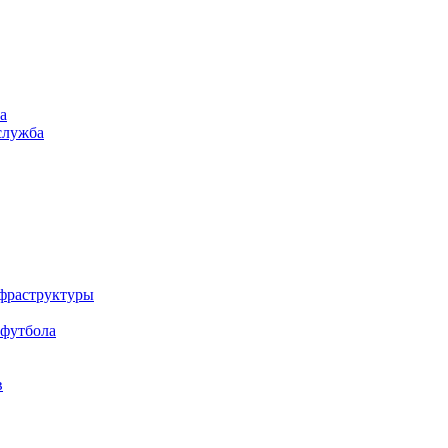
а
служба
нфраструктуры
 футбола
в