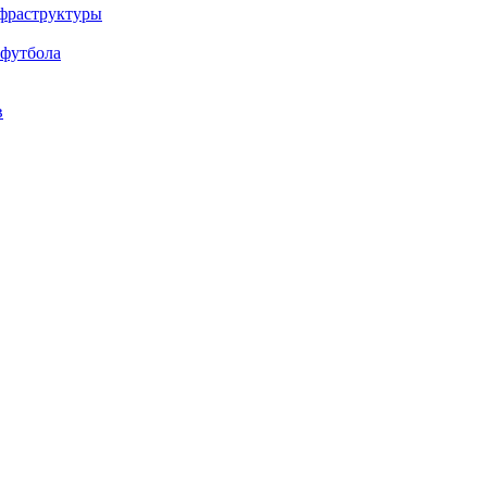
нфраструктуры
 футбола
в