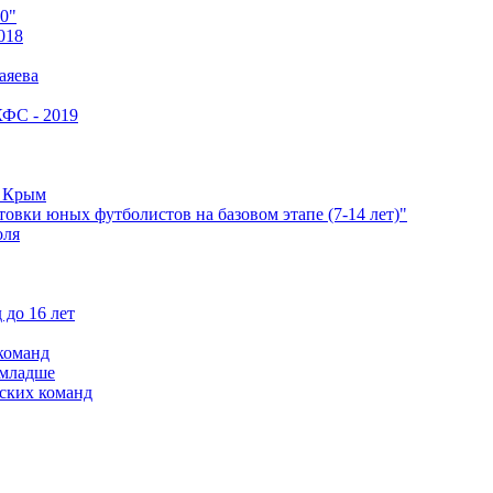
0"
018
аяева
КФС - 2019
е Крым
овки юных футболистов на базовом этапе (7-14 лет)"
оля
 до 16 лет
команд
 младше
ских команд