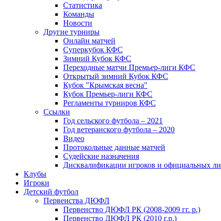
Статистика
Команды
Новости
Другие турниры
Онлайн матчей
Суперкубок КФС
Зимний Кубок КФС
Переходные матчи Премьер-лиги КФС
Открытый зимний Кубок КФС
Кубок "Крымская весна"
Кубок Премьер-лиги КФС
Регламенты турниров КФС
Ссылки
Год сельского футбола – 2021
Год ветеранского футбола – 2020
Видео
Протокольные данные матчей
Судейские назначения
Дисквалификации игроков и официальных ли
Клубы
Игроки
Детский футбол
Первенства ДЮФЛ
Первенство ДЮФЛ РК (2008-2009 гг. р.)
Первенство ДЮФЛ РК (2010 г.р.)