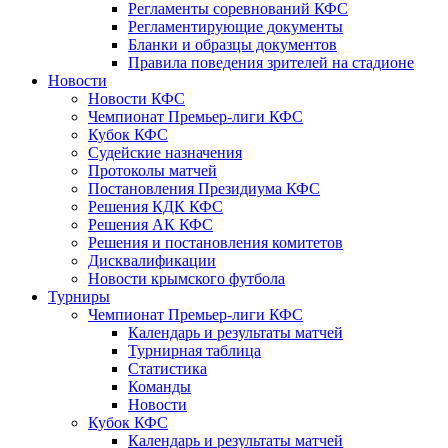
Регламенты соревнований КФС
Регламентирующие документы
Бланки и образцы документов
Правила поведения зрителей на стадионе
Новости
Новости КФС
Чемпионат Премьер-лиги КФС
Кубок КФС
Судейские назначения
Протоколы матчей
Постановления Президиума КФС
Решения КДК КФС
Решения АК КФС
Решения и постановления комитетов
Дисквалификации
Новости крымского футбола
Турниры
Чемпионат Премьер-лиги КФС
Календарь и результаты матчей
Турнирная таблица
Статистика
Команды
Новости
Кубок КФС
Календарь и результаты матчей