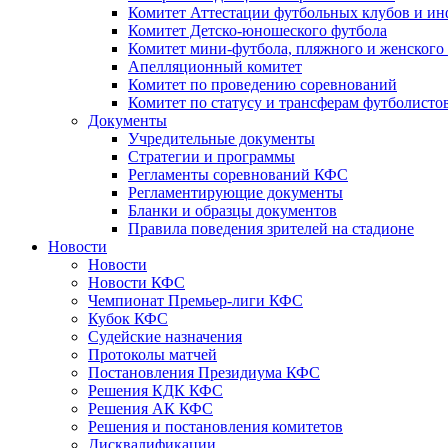
Комитет Аттестации футбольных клубов и и
Комитет Детско-юношеского футбола
Комитет мини-футбола, пляжного и женского
Апелляционный комитет
Комитет по проведению соревнований
Комитет по статусу и трансферам футболисто
Документы
Учредительные документы
Стратегии и программы
Регламенты соревнований КФС
Регламентирующие документы
Бланки и образцы документов
Правила поведения зрителей на стадионе
Новости
Новости
Новости КФС
Чемпионат Премьер-лиги КФС
Кубок КФС
Судейские назначения
Протоколы матчей
Постановления Президиума КФС
Решения КДК КФС
Решения АК КФС
Решения и постановления комитетов
Дисквалификации