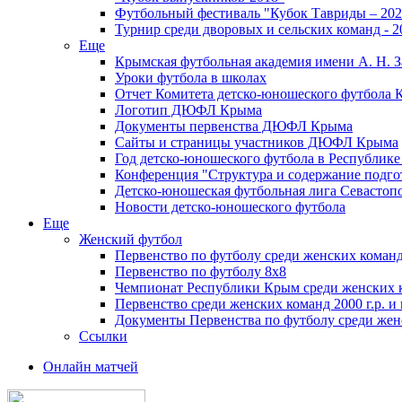
Футбольный фестиваль "Кубок Тавриды – 202
Турнир среди дворовых и сельских команд - 2
Еще
Крымская футбольная академия имени А. Н. З
Уроки футбола в школах
Отчет Комитета детско-юношеского футбола 
Логотип ДЮФЛ Крыма
Документы первенства ДЮФЛ Крыма
Сайты и страницы участников ДЮФЛ Крыма
Год детско-юношеского футбола в Республик
Конференция "Структура и содержание подгот
Детско-юношеская футбольная лига Севастоп
Новости детско-юношеского футбола
Еще
Женский футбол
Первенство по футболу среди женских команд
Первенство по футболу 8х8
Чемпионат Республики Крым среди женских 
Первенство среди женских команд 2000 г.р. и
Документы Первенства по футболу среди жен
Ссылки
Онлайн матчей