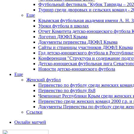
Футбольный фестиваль "Кубок Тавриды – 202
Турнир среди дворовых и сельских команд - 2
Еще
Крымская футбольная академия имени А. Н. З
Уроки футбола в школах
Отчет Комитета детско-юношеского футбола 
Логотип ДЮФЛ Крыма
Документы первенства ДЮФЛ Крыма
Сайты и страницы участников ДЮФЛ Крыма
Год детско-юношеского футбола в Республик
Конференция "Структура и содержание подгот
Детско-юношеская футбольная лига Севастоп
Новости детско-юношеского футбола
Еще
Женский футбол
Первенство по футболу среди женских команд
Первенство по футболу 8х8
Чемпионат Республики Крым среди женских 
Первенство среди женских команд 2000 г.р. и
Документы Первенства по футболу среди жен
Ссылки
Онлайн матчей