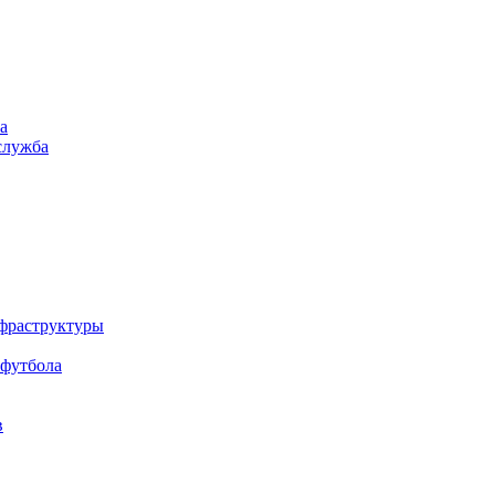
а
служба
нфраструктуры
 футбола
в