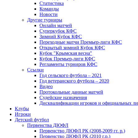
Статистика
Команды
Новости
Другие турниры
Онлайн матчей
Суперкубок КФС
Зимний Кубок КФС
Переходные матчи Премьер-лиги КФС
Открытый зимний Кубок КФС
Кубок "Крымская весна"
Кубок Премьер-лиги КФС
Регламенты турниров КФС
Ссылки
Год сельского футбола – 2021
Год ветеранского футбола – 2020
Видео
Протокольные данные матчей
Судейские назначения
Дисквалификации игроков и официальных ли
Клубы
Игроки
Детский футбол
Первенства ДЮФЛ
Первенство ДЮФЛ РК (2008-2009 гг. р.)
Первенство ДЮФЛ РК (2010 г.р.)