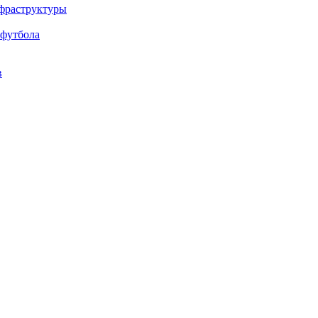
нфраструктуры
 футбола
в