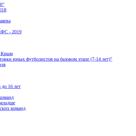
0"
018
аяева
КФС - 2019
е Крым
овки юных футболистов на базовом этапе (7-14 лет)"
оля
 до 16 лет
команд
 младше
ских команд