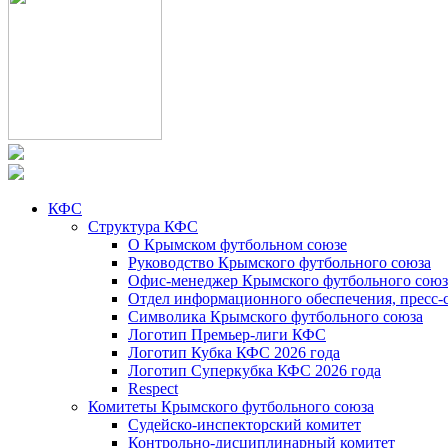
КФС
Структура КФС
О Крымском футбольном союзе
Руководство Крымского футбольного союза
Офис-менеджер Крымского футбольного союз
Отдел информационного обеспечения, пресс-
Символика Крымского футбольного союза
Логотип Премьер-лиги КФС
Логотип Кубка КФС 2026 года
Логотип Суперкубка КФС 2026 года
Respect
Комитеты Крымского футбольного союза
Судейско-инспекторский комитет
Контрольно-дисциплинарный комитет