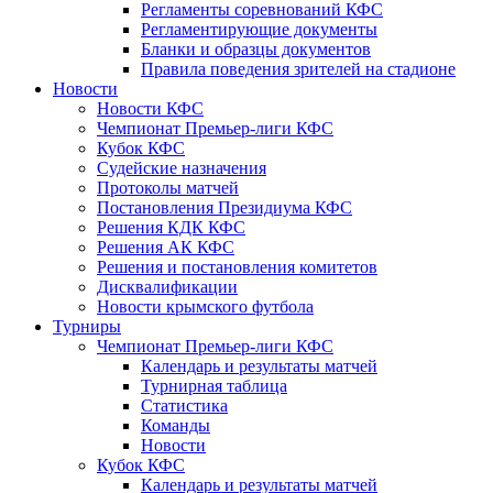
Регламенты соревнований КФС
Регламентирующие документы
Бланки и образцы документов
Правила поведения зрителей на стадионе
Новости
Новости КФС
Чемпионат Премьер-лиги КФС
Кубок КФС
Судейские назначения
Протоколы матчей
Постановления Президиума КФС
Решения КДК КФС
Решения АК КФС
Решения и постановления комитетов
Дисквалификации
Новости крымского футбола
Турниры
Чемпионат Премьер-лиги КФС
Календарь и результаты матчей
Турнирная таблица
Статистика
Команды
Новости
Кубок КФС
Календарь и результаты матчей