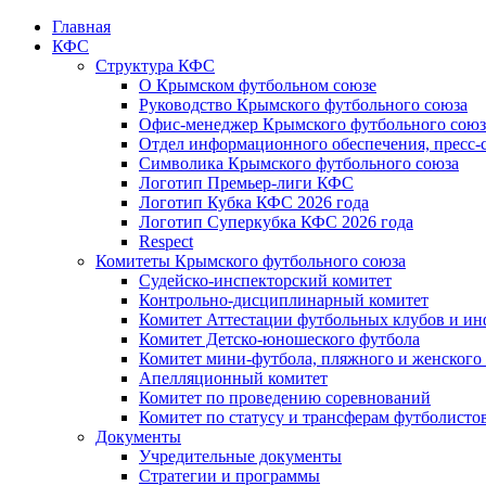
Главная
КФС
Структура КФС
О Крымском футбольном союзе
Руководство Крымского футбольного союза
Офис-менеджер Крымского футбольного союз
Отдел информационного обеспечения, пресс-
Символика Крымского футбольного союза
Логотип Премьер-лиги КФС
Логотип Кубка КФС 2026 года
Логотип Суперкубка КФС 2026 года
Respect
Комитеты Крымского футбольного союза
Судейско-инспекторский комитет
Контрольно-дисциплинарный комитет
Комитет Аттестации футбольных клубов и и
Комитет Детско-юношеского футбола
Комитет мини-футбола, пляжного и женского
Апелляционный комитет
Комитет по проведению соревнований
Комитет по статусу и трансферам футболисто
Документы
Учредительные документы
Стратегии и программы