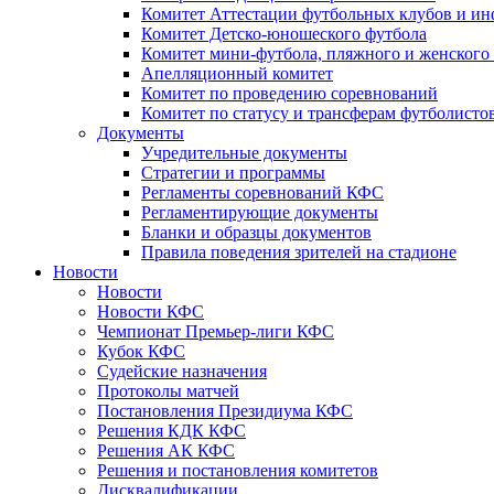
Комитет Аттестации футбольных клубов и и
Комитет Детско-юношеского футбола
Комитет мини-футбола, пляжного и женского
Апелляционный комитет
Комитет по проведению соревнований
Комитет по статусу и трансферам футболисто
Документы
Учредительные документы
Стратегии и программы
Регламенты соревнований КФС
Регламентирующие документы
Бланки и образцы документов
Правила поведения зрителей на стадионе
Новости
Новости
Новости КФС
Чемпионат Премьер-лиги КФС
Кубок КФС
Судейские назначения
Протоколы матчей
Постановления Президиума КФС
Решения КДК КФС
Решения АК КФС
Решения и постановления комитетов
Дисквалификации