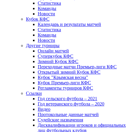
Статистика
Команды
Новости
Кубок КФС
Календарь и результаты матчей
Статистика
Команды
Новости
Другие турниры
Онлайн матчей
Суперкубок КФС
Зимний Кубок КФС
Переходные матчи Премьер-лиги КФС
Открытый зимний Кубок КФС
Кубок "Крымская весна"
Кубок Премьер-лиги КФС
Регламенты турниров КФС
Ссылки
Год сельского футбола – 2021
Год ветеранского футбола – 2020
Видео
Протокольные данные матчей
Судейские назначения
Дисквалификации игроков и официальных
лиц футбольных клубов