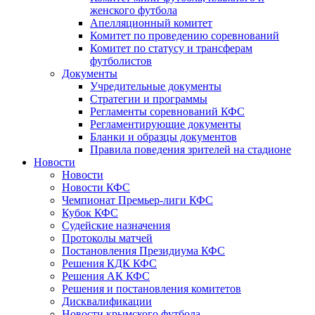
женского футбола
Апелляционный комитет
Комитет по проведению соревнований
Комитет по статусу и трансферам
футболистов
Документы
Учредительные документы
Стратегии и программы
Регламенты соревнований КФС
Регламентирующие документы
Бланки и образцы документов
Правила поведения зрителей на стадионе
Новости
Новости
Новости КФС
Чемпионат Премьер-лиги КФС
Кубок КФС
Судейские назначения
Протоколы матчей
Постановления Президиума КФС
Решения КДК КФС
Решения АК КФС
Решения и постановления комитетов
Дисквалификации
Новости крымского футбола