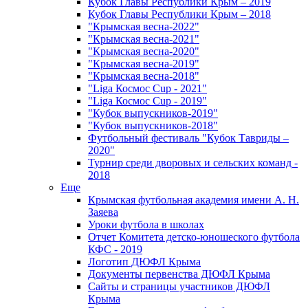
Кубок Главы Республики Крым – 2019
Кубок Главы Республики Крым – 2018
"Крымская весна-2022"
"Крымская весна-2021"
"Крымская весна-2020"
"Крымская весна-2019"
"Крымская весна-2018"
"Liga Космос Cup - 2021"
"Liga Космос Cup - 2019"
"Кубок выпускников-2019"
"Кубок выпускников-2018"
Футбольный фестиваль "Кубок Тавриды –
2020"
Турнир среди дворовых и сельских команд -
2018
Еще
Крымская футбольная академия имени А. Н.
Заяева
Уроки футбола в школах
Отчет Комитета детско-юношеского футбола
КФС - 2019
Логотип ДЮФЛ Крыма
Документы первенства ДЮФЛ Крыма
Сайты и страницы участников ДЮФЛ
Крыма