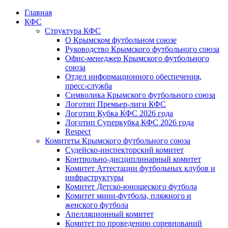
Главная
КФС
Структура КФС
О Крымском футбольном союзе
Руководство Крымского футбольного союза
Офис-менеджер Крымского футбольного
союза
Отдел информационного обеспечения,
пресс-служба
Символика Крымского футбольного союза
Логотип Премьер-лиги КФС
Логотип Кубка КФС 2026 года
Логотип Суперкубка КФС 2026 года
Respect
Комитеты Крымского футбольного союза
Судейско-инспекторский комитет
Контрольно-дисциплинарный комитет
Комитет Аттестации футбольных клубов и
инфраструктуры
Комитет Детско-юношеского футбола
Комитет мини-футбола, пляжного и
женского футбола
Апелляционный комитет
Комитет по проведению соревнований