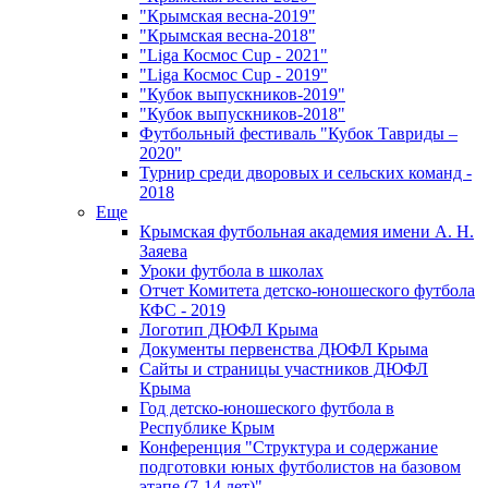
"Крымская весна-2019"
"Крымская весна-2018"
"Liga Космос Cup - 2021"
"Liga Космос Cup - 2019"
"Кубок выпускников-2019"
"Кубок выпускников-2018"
Футбольный фестиваль "Кубок Тавриды –
2020"
Турнир среди дворовых и сельских команд -
2018
Еще
Крымская футбольная академия имени А. Н.
Заяева
Уроки футбола в школах
Отчет Комитета детско-юношеского футбола
КФС - 2019
Логотип ДЮФЛ Крыма
Документы первенства ДЮФЛ Крыма
Сайты и страницы участников ДЮФЛ
Крыма
Год детско-юношеского футбола в
Республике Крым
Конференция "Структура и содержание
подготовки юных футболистов на базовом
этапе (7-14 лет)"