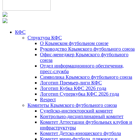
КФС
Структура КФС
О Крымском футбольном союзе
Руководство Крымского футбольного союза
Офис-менеджер Крымского футбольного
союза
Отдел информационного обеспечения,
пресс-служба
Символика Крымского футбольного союза
Логотип Премьер-лиги КФС
Логотип Кубка КФС 2026 года
Логотип Суперкубка КФС 2026 года
Respect
Комитеты Крымского футбольного союза
Судейско-инспекторский комитет
Контрольно-дисциплинарный комитет
Комитет Аттестации футбольных клубов и
инфраструктуры
Комитет Детско-юношеского футбола
Комитет мини-футбола, пляжного и