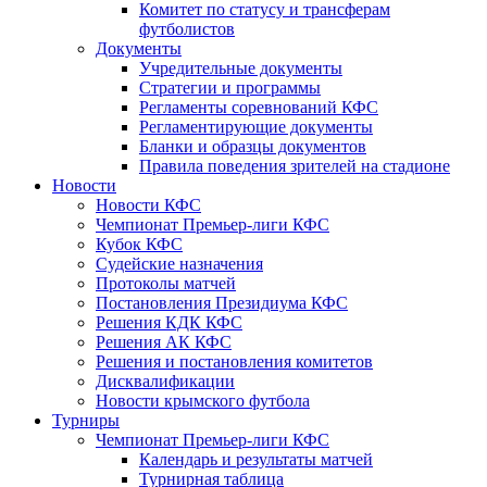
Комитет по статусу и трансферам
футболистов
Документы
Учредительные документы
Стратегии и программы
Регламенты соревнований КФС
Регламентирующие документы
Бланки и образцы документов
Правила поведения зрителей на стадионе
Новости
Новости КФС
Чемпионат Премьер-лиги КФС
Кубок КФС
Судейские назначения
Протоколы матчей
Постановления Президиума КФС
Решения КДК КФС
Решения АК КФС
Решения и постановления комитетов
Дисквалификации
Новости крымского футбола
Турниры
Чемпионат Премьер-лиги КФС
Календарь и результаты матчей
Турнирная таблица