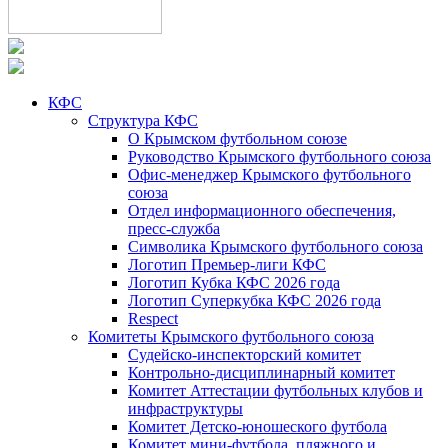
КФС
Структура КФС
О Крымском футбольном союзе
Руководство Крымского футбольного союза
Офис-менеджер Крымского футбольного
союза
Отдел информационного обеспечения,
пресс-служба
Символика Крымского футбольного союза
Логотип Премьер-лиги КФС
Логотип Кубка КФС 2026 года
Логотип Суперкубка КФС 2026 года
Respect
Комитеты Крымского футбольного союза
Судейско-инспекторский комитет
Контрольно-дисциплинарный комитет
Комитет Аттестации футбольных клубов и
инфраструктуры
Комитет Детско-юношеского футбола
Комитет мини-футбола, пляжного и