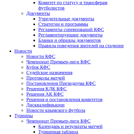
Комитет по статусу и трансферам
футболистов
Документы
Учредительные документы
Стратегии и программы
Регламенты соревнований КФС
Регламентирующие документы
Бланки и образцы документов
Правила поведения зрителей на стадионе
Новости
Новости КФС
Чемпионат Премьер-лиги КФС
Кубок КФС
Судейские назначения
Протоколы матчей
Постановления Президиума КФС
Решения КДК КФС
Решения АК КФС
Решения и постановления комитетов
Дисквалификации
Новости крымского футбола
Турниры
Чемпионат Премьер-лиги КФС
Календарь и результаты матчей
Турнирная таблица