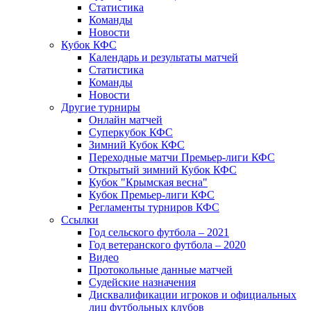
Статистика
Команды
Новости
Кубок КФС
Календарь и результаты матчей
Статистика
Команды
Новости
Другие турниры
Онлайн матчей
Суперкубок КФС
Зимний Кубок КФС
Переходные матчи Премьер-лиги КФС
Открытый зимний Кубок КФС
Кубок "Крымская весна"
Кубок Премьер-лиги КФС
Регламенты турниров КФС
Ссылки
Год сельского футбола – 2021
Год ветеранского футбола – 2020
Видео
Протокольные данные матчей
Судейские назначения
Дисквалификации игроков и официальных
лиц футбольных клубов