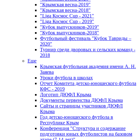
"Крымская весна-2019"
"Крымская весна-2018"
"Liga Космос Cup - 2021"
"Liga Космос Cup - 2019"
"Кубок выпускников-2019"
"Кубок выпускников-2018"
Футбольный фестиваль "Кубок Тавриды –
2020"
Турнир среди дворовых и сельских команд -
2018
Еще
Крымская футбольная академия имени А. Н.
Заяева
Уроки футбола в школах
Отчет Комитета детско-юношеского футбола
КФС - 2019
Логотип ДЮФЛ Крыма
Документы первенства ДЮФЛ Крыма
Сайты и страницы участников ДЮФЛ
Крыма
Год детско-юношеского футбола в
Республике Крым
Конференция "Структура и содержание
подготовки юных футболистов на базовом
этапе (7-14 лет)"