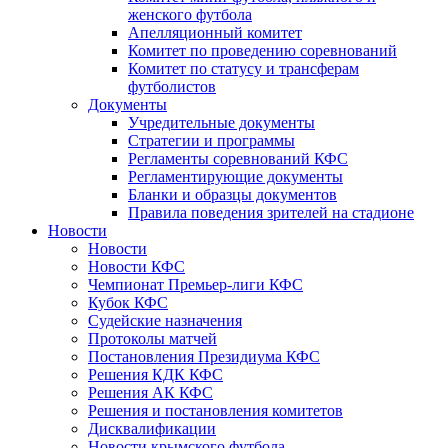
женского футбола
Апелляционный комитет
Комитет по проведению соревнований
Комитет по статусу и трансферам
футболистов
Документы
Учредительные документы
Стратегии и программы
Регламенты соревнований КФС
Регламентирующие документы
Бланки и образцы документов
Правила поведения зрителей на стадионе
Новости
Новости
Новости КФС
Чемпионат Премьер-лиги КФС
Кубок КФС
Судейские назначения
Протоколы матчей
Постановления Президиума КФС
Решения КДК КФС
Решения АК КФС
Решения и постановления комитетов
Дисквалификации
Новости крымского футбола