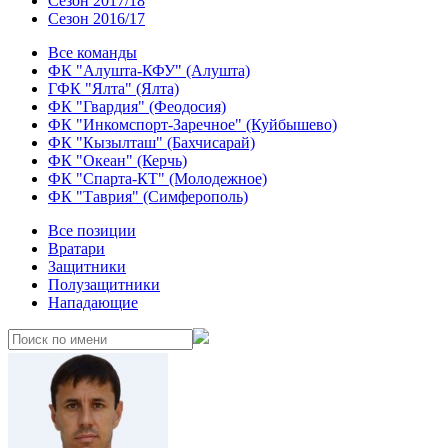
Сезон 2017/18
Сезон 2016/17
Все команды
ФК "Алушта-КФУ" (Алушта)
ГФК "Ялта" (Ялта)
ФК "Гвардия" (Феодосия)
ФК "Инкомспорт-Заречное" (Куйбышево)
ФК "Кызылташ" (Бахчисарай)
ФК "Океан" (Керчь)
ФК "Спарта-КТ" (Молодежное)
ФК "Таврия" (Симферополь)
Все позиции
Вратари
Защитники
Полузащитники
Нападающие