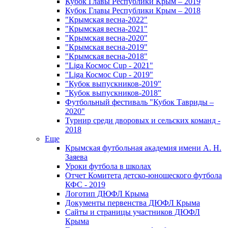
Кубок Главы Республики Крым – 2019
Кубок Главы Республики Крым – 2018
"Крымская весна-2022"
"Крымская весна-2021"
"Крымская весна-2020"
"Крымская весна-2019"
"Крымская весна-2018"
"Liga Космос Cup - 2021"
"Liga Космос Cup - 2019"
"Кубок выпускников-2019"
"Кубок выпускников-2018"
Футбольный фестиваль "Кубок Тавриды –
2020"
Турнир среди дворовых и сельских команд -
2018
Еще
Крымская футбольная академия имени А. Н.
Заяева
Уроки футбола в школах
Отчет Комитета детско-юношеского футбола
КФС - 2019
Логотип ДЮФЛ Крыма
Документы первенства ДЮФЛ Крыма
Сайты и страницы участников ДЮФЛ
Крыма