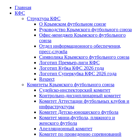
Главная
КФС
Структура КФС
О Крымском футбольном союзе
Руководство Крымского футбольного союза
Офис-менеджер Крымского футбольного
союза
Отдел информационного обеспечения,
пресс-служба
Символика Крымского футбольного союза
Логотип Премьер-лиги КФС
Логотип Кубка КФС 2026 года
Логотип Суперкубка КФС 2026 года
Respect
Комитеты Крымского футбольного союза
Судейско-инспекторский комитет
Контрольно-дисциплинарный комитет
Комитет Аттестации футбольных клубов и
инфраструктуры
Комитет Детско-юношеского футбола
Комитет мини-футбола, пляжного и
женского футбола
Апелляционный комитет
Комитет по проведению соревнований