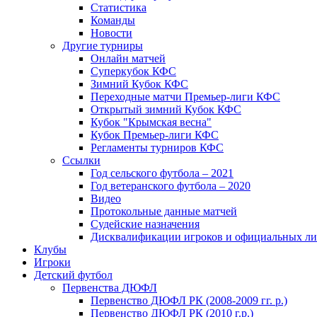
Статистика
Команды
Новости
Другие турниры
Онлайн матчей
Суперкубок КФС
Зимний Кубок КФС
Переходные матчи Премьер-лиги КФС
Открытый зимний Кубок КФС
Кубок "Крымская весна"
Кубок Премьер-лиги КФС
Регламенты турниров КФС
Ссылки
Год сельского футбола – 2021
Год ветеранского футбола – 2020
Видео
Протокольные данные матчей
Судейские назначения
Дисквалификации игроков и официальных ли
Клубы
Игроки
Детский футбол
Первенства ДЮФЛ
Первенство ДЮФЛ РК (2008-2009 гг. р.)
Первенство ДЮФЛ РК (2010 г.р.)