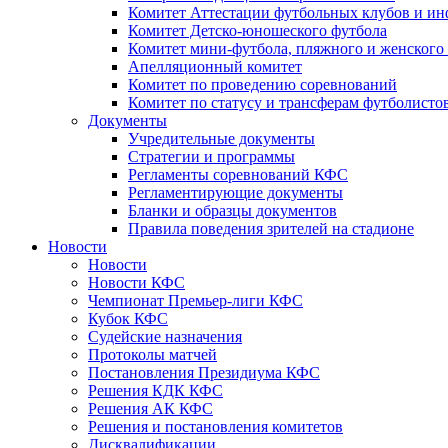
Комитет Аттестации футбольных клубов и и
Комитет Детско-юношеского футбола
Комитет мини-футбола, пляжного и женского
Апелляционный комитет
Комитет по проведению соревнований
Комитет по статусу и трансферам футболисто
Документы
Учредительные документы
Стратегии и программы
Регламенты соревнований КФС
Регламентирующие документы
Бланки и образцы документов
Правила поведения зрителей на стадионе
Новости
Новости
Новости КФС
Чемпионат Премьер-лиги КФС
Кубок КФС
Судейские назначения
Протоколы матчей
Постановления Президиума КФС
Решения КДК КФС
Решения АК КФС
Решения и постановления комитетов
Дисквалификации