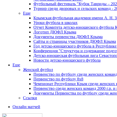
Футбольный фестиваль "Кубок Тавриды – 202
Турнир среди дворовых и сельских команд - 2
Еще
Крымская футбольная академия имени А. Н. З
Уроки футбола в школах
Отчет Комитета детско-юношеского футбола 
Логотип ДЮФЛ Крыма
Документы первенства ДЮФЛ Крыма
Сайты и страницы участников ДЮФЛ Крыма
Год детско-юношеского футбола в Республик
Конференция "Структура и содержание подгот
Детско-юношеская футбольная лига Севастоп
Новости детско-юношеского футбола
Еще
Женский футбол
Первенство по футболу среди женских команд
Первенство по футболу 8х8
Чемпионат Республики Крым среди женских 
Первенство среди женских команд 2000 г.р. и
Документы Первенства по футболу среди жен
Ссылки
Онлайн матчей