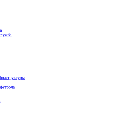
а
служба
нфраструктуры
 футбола
в