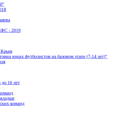
0"
018
аяева
КФС - 2019
е Крым
овки юных футболистов на базовом этапе (7-14 лет)"
оля
 до 16 лет
команд
 младше
ских команд