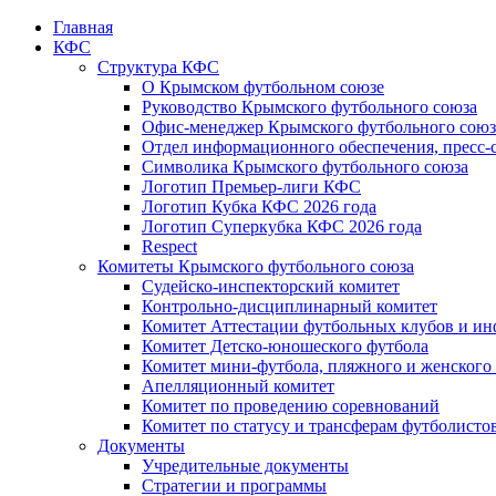
Главная
КФС
Структура КФС
О Крымском футбольном союзе
Руководство Крымского футбольного союза
Офис-менеджер Крымского футбольного союз
Отдел информационного обеспечения, пресс-
Символика Крымского футбольного союза
Логотип Премьер-лиги КФС
Логотип Кубка КФС 2026 года
Логотип Суперкубка КФС 2026 года
Respect
Комитеты Крымского футбольного союза
Судейско-инспекторский комитет
Контрольно-дисциплинарный комитет
Комитет Аттестации футбольных клубов и и
Комитет Детско-юношеского футбола
Комитет мини-футбола, пляжного и женского
Апелляционный комитет
Комитет по проведению соревнований
Комитет по статусу и трансферам футболисто
Документы
Учредительные документы
Стратегии и программы