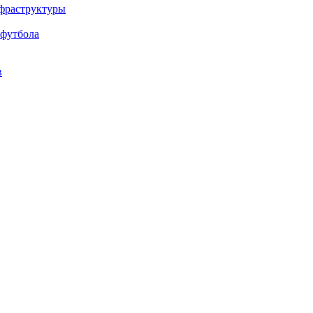
нфраструктуры
 футбола
в