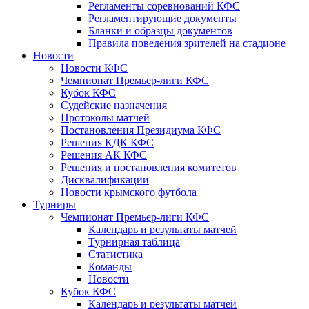
Регламенты соревнований КФС
Регламентирующие документы
Бланки и образцы документов
Правила поведения зрителей на стадионе
Новости
Новости КФС
Чемпионат Премьер-лиги КФС
Кубок КФС
Судейские назначения
Протоколы матчей
Постановления Президиума КФС
Решения КДК КФС
Решения АК КФС
Решения и постановления комитетов
Дисквалификации
Новости крымского футбола
Турниры
Чемпионат Премьер-лиги КФС
Календарь и результаты матчей
Турнирная таблица
Статистика
Команды
Новости
Кубок КФС
Календарь и результаты матчей