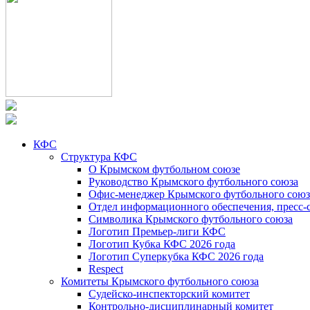
КФС
Структура КФС
О Крымском футбольном союзе
Руководство Крымского футбольного союза
Офис-менеджер Крымского футбольного союз
Отдел информационного обеспечения, пресс-
Символика Крымского футбольного союза
Логотип Премьер-лиги КФС
Логотип Кубка КФС 2026 года
Логотип Суперкубка КФС 2026 года
Respect
Комитеты Крымского футбольного союза
Судейско-инспекторский комитет
Контрольно-дисциплинарный комитет