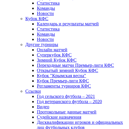
Статистика
Команды
Новости
Кубок КФС
Календарь и результаты матчей
Статистика
Команды
Новости
Другие турниры
Онлайн матчей
Суперкубок КФС
Зимний Кубок КФС
Переходные матчи Премьер-лиги КФС
Открытый зимний Кубок КФС
Кубок "Крымская весна"
Кубок Премьер-лиги КФС
Регламенты турниров КФС
Ссылки
Год сельского футбола – 2021
Год ветеранского футбола – 2020
Видео
Протокольные данные матчей
Судейские назначения
Дисквалификации игроков и официальных
лиц футбольных клубов