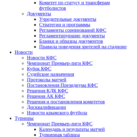
Комитет по статусу и трансферам
футболистов
Документы
Учредительные документы
Стратегии и программы
Регламенты соревнований КФС
Регламентирующие документы
Бланки и образцы документов
Правила поведения зрителей на стадионе
Новости
Новости КФС
Чемпионат Премьер-лиги КФС
Кубок КФС
Судейские назначения
Протоколы матчей
Постановления Президиума КФС
Решения КДК КФС
Решения АК КФС
Решения и постановления комитетов
Дисквалификации
Новости крымского футбола
Турниры
Чемпионат Премьер-лиги КФС
Календарь и результаты матчей
Турнирная таблица