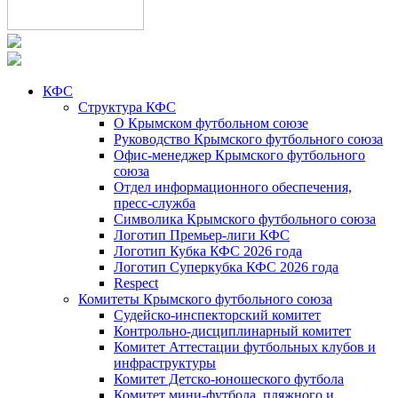
КФС
Структура КФС
О Крымском футбольном союзе
Руководство Крымского футбольного союза
Офис-менеджер Крымского футбольного
союза
Отдел информационного обеспечения,
пресс-служба
Символика Крымского футбольного союза
Логотип Премьер-лиги КФС
Логотип Кубка КФС 2026 года
Логотип Суперкубка КФС 2026 года
Respect
Комитеты Крымского футбольного союза
Судейско-инспекторский комитет
Контрольно-дисциплинарный комитет
Комитет Аттестации футбольных клубов и
инфраструктуры
Комитет Детско-юношеского футбола
Комитет мини-футбола, пляжного и