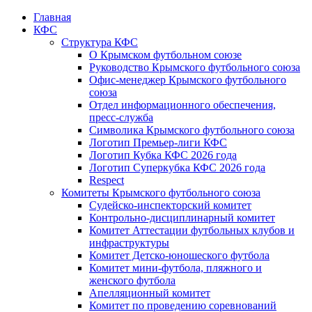
Главная
КФС
Структура КФС
О Крымском футбольном союзе
Руководство Крымского футбольного союза
Офис-менеджер Крымского футбольного
союза
Отдел информационного обеспечения,
пресс-служба
Символика Крымского футбольного союза
Логотип Премьер-лиги КФС
Логотип Кубка КФС 2026 года
Логотип Суперкубка КФС 2026 года
Respect
Комитеты Крымского футбольного союза
Судейско-инспекторский комитет
Контрольно-дисциплинарный комитет
Комитет Аттестации футбольных клубов и
инфраструктуры
Комитет Детско-юношеского футбола
Комитет мини-футбола, пляжного и
женского футбола
Апелляционный комитет
Комитет по проведению соревнований