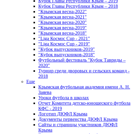
Кубок Главы Республики Крым – 2019
Кубок Главы Республики Крым – 2018
"Крымская весна-2022"
"Крымская весна-2021"
"Крымская весна-2020"
"Крымская весна-2019"
"Крымская весна-2018"
"Liga Космос Cup - 2021"
"Liga Космос Cup - 2019"
"Кубок выпускников-2019"
"Кубок выпускников-2018"
Футбольный фестиваль "Кубок Тавриды –
2020"
Турнир среди дворовых и сельских команд -
2018
Еще
Крымская футбольная академия имени А. Н.
Заяева
Уроки футбола в школах
Отчет Комитета детско-юношеского футбола
КФС - 2019
Логотип ДЮФЛ Крыма
Документы первенства ДЮФЛ Крыма
Сайты и страницы участников ДЮФЛ
Крыма