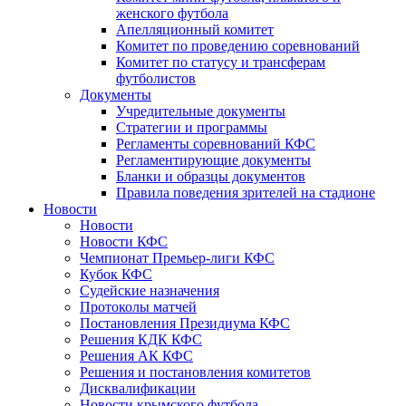
женского футбола
Апелляционный комитет
Комитет по проведению соревнований
Комитет по статусу и трансферам
футболистов
Документы
Учредительные документы
Стратегии и программы
Регламенты соревнований КФС
Регламентирующие документы
Бланки и образцы документов
Правила поведения зрителей на стадионе
Новости
Новости
Новости КФС
Чемпионат Премьер-лиги КФС
Кубок КФС
Судейские назначения
Протоколы матчей
Постановления Президиума КФС
Решения КДК КФС
Решения АК КФС
Решения и постановления комитетов
Дисквалификации
Новости крымского футбола