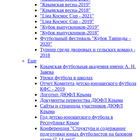
"Крымская весна-2019"
"Крымская весна-2018"
"Liga Космос Cup - 2021"
"Liga Космос Cup - 2019"
"Кубок выпускников-2019"
"Кубок выпускников-2018"
Футбольный фестиваль "Кубок Тавриды –
2020"
Турнир среди дворовых и сельских команд -
2018
Еще
Крымская футбольная академия имени А. Н.
Заяева
Уроки футбола в школах
Отчет Комитета детско-юношеского футбола
КФС - 2019
Логотип ДЮФЛ Крыма
Документы первенства ДЮФЛ Крыма
Сайты и страницы участников ДЮФЛ
Крыма
Год детско-юношеского футбола в
Республике Крым
Конференция "Структура и содержание
подготовки юных футболистов на базовом
этапе (7-14 лет)"