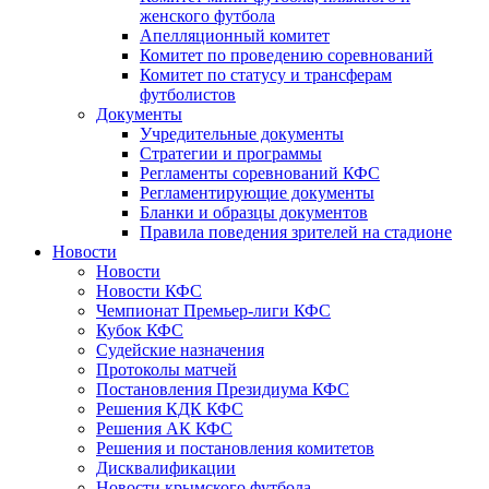
женского футбола
Апелляционный комитет
Комитет по проведению соревнований
Комитет по статусу и трансферам
футболистов
Документы
Учредительные документы
Стратегии и программы
Регламенты соревнований КФС
Регламентирующие документы
Бланки и образцы документов
Правила поведения зрителей на стадионе
Новости
Новости
Новости КФС
Чемпионат Премьер-лиги КФС
Кубок КФС
Судейские назначения
Протоколы матчей
Постановления Президиума КФС
Решения КДК КФС
Решения АК КФС
Решения и постановления комитетов
Дисквалификации
Новости крымского футбола