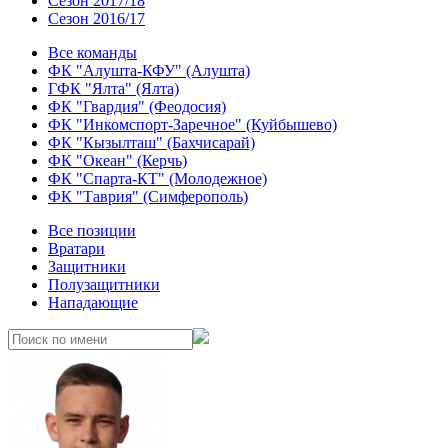
Сезон 2017/18
Сезон 2016/17
Все команды
ФК "Алушта-КФУ" (Алушта)
ГФК "Ялта" (Ялта)
ФК "Гвардия" (Феодосия)
ФК "Инкомспорт-Заречное" (Куйбышево)
ФК "Кызылташ" (Бахчисарай)
ФК "Океан" (Керчь)
ФК "Спарта-КТ" (Молодежное)
ФК "Таврия" (Симферополь)
Все позиции
Вратари
Защитники
Полузащитники
Нападающие