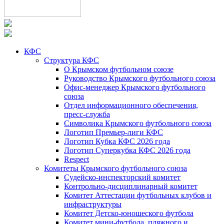
КФС
Структура КФС
О Крымском футбольном союзе
Руководство Крымского футбольного союза
Офис-менеджер Крымского футбольного
союза
Отдел информационного обеспечения,
пресс-служба
Символика Крымского футбольного союза
Логотип Премьер-лиги КФС
Логотип Кубка КФС 2026 года
Логотип Суперкубка КФС 2026 года
Respect
Комитеты Крымского футбольного союза
Судейско-инспекторский комитет
Контрольно-дисциплинарный комитет
Комитет Аттестации футбольных клубов и
инфраструктуры
Комитет Детско-юношеского футбола
Комитет мини-футбола, пляжного и