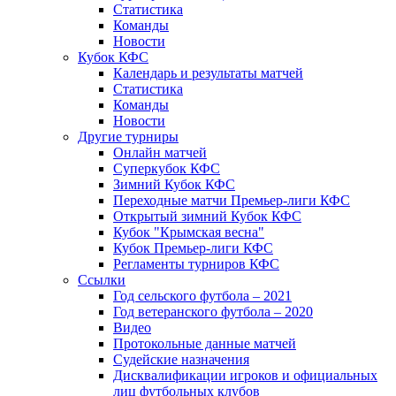
Статистика
Команды
Новости
Кубок КФС
Календарь и результаты матчей
Статистика
Команды
Новости
Другие турниры
Онлайн матчей
Суперкубок КФС
Зимний Кубок КФС
Переходные матчи Премьер-лиги КФС
Открытый зимний Кубок КФС
Кубок "Крымская весна"
Кубок Премьер-лиги КФС
Регламенты турниров КФС
Ссылки
Год сельского футбола – 2021
Год ветеранского футбола – 2020
Видео
Протокольные данные матчей
Судейские назначения
Дисквалификации игроков и официальных
лиц футбольных клубов