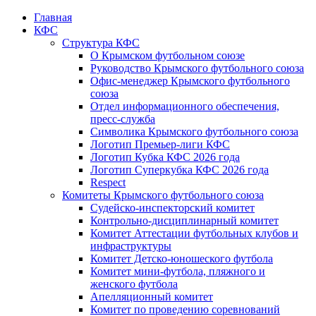
Главная
КФС
Структура КФС
О Крымском футбольном союзе
Руководство Крымского футбольного союза
Офис-менеджер Крымского футбольного
союза
Отдел информационного обеспечения,
пресс-служба
Символика Крымского футбольного союза
Логотип Премьер-лиги КФС
Логотип Кубка КФС 2026 года
Логотип Суперкубка КФС 2026 года
Respect
Комитеты Крымского футбольного союза
Судейско-инспекторский комитет
Контрольно-дисциплинарный комитет
Комитет Аттестации футбольных клубов и
инфраструктуры
Комитет Детско-юношеского футбола
Комитет мини-футбола, пляжного и
женского футбола
Апелляционный комитет
Комитет по проведению соревнований