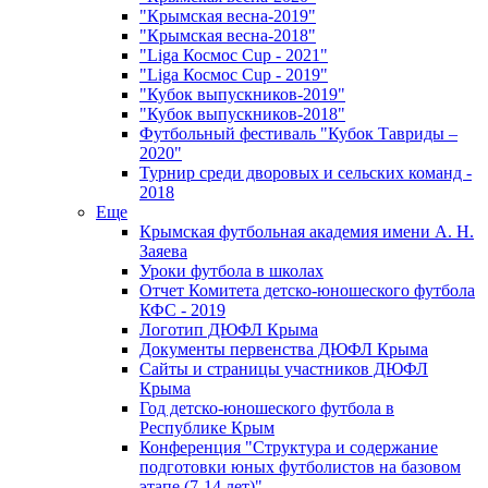
"Крымская весна-2019"
"Крымская весна-2018"
"Liga Космос Cup - 2021"
"Liga Космос Cup - 2019"
"Кубок выпускников-2019"
"Кубок выпускников-2018"
Футбольный фестиваль "Кубок Тавриды –
2020"
Турнир среди дворовых и сельских команд -
2018
Еще
Крымская футбольная академия имени А. Н.
Заяева
Уроки футбола в школах
Отчет Комитета детско-юношеского футбола
КФС - 2019
Логотип ДЮФЛ Крыма
Документы первенства ДЮФЛ Крыма
Сайты и страницы участников ДЮФЛ
Крыма
Год детско-юношеского футбола в
Республике Крым
Конференция "Структура и содержание
подготовки юных футболистов на базовом
этапе (7-14 лет)"