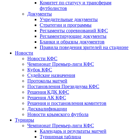
Комитет по статусу и трансферам
футболистов
Документы
Учредительные документы
Стратегии и программы
Регламенты соревнований КФС
Регламентирующие документы
Бланки и образцы документов
Правила поведения зрителей на стадионе
Новости
Новости КФС
Чемпионат Премьер-лиги КФС
Кубок КФС
Судейские назначения
Протоколы матчей
Постановления Президиума КФС
Решения КДК КФС
Решения АК КФС
Решения и постановления комитетов
Дисквалификации
Новости крымского футбола
Турниры
Чемпионат Премьер-лиги КФС
Календарь и результаты матчей
Турнирная таблица