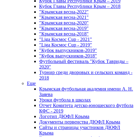
Кубок Главы Республики Крым – 2019
Кубок Главы Республики Крым – 2018
"Крымская весна-2022"
"Крымская весна-2021"
"Крымская весна-2020"
"Крымская весна-2019"
"Крымская весна-2018"
"Liga Космос Cup - 2021"
"Liga Космос Cup - 2019"
"Кубок выпускников-2019"
"Кубок выпускников-2018"
Футбольный фестиваль "Кубок Тавриды –
2020"
Турнир среди дворовых и сельских команд -
2018
Еще
Крымская футбольная академия имени А. Н.
Заяева
Уроки футбола в школах
Отчет Комитета детско-юношеского футбола
КФС - 2019
Логотип ДЮФЛ Крыма
Документы первенства ДЮФЛ Крыма
Сайты и страницы участников ДЮФЛ
Крыма