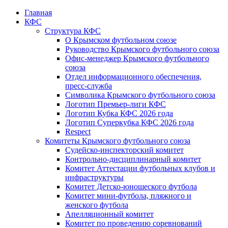
Главная
КФС
Структура КФС
О Крымском футбольном союзе
Руководство Крымского футбольного союза
Офис-менеджер Крымского футбольного
союза
Отдел информационного обеспечения,
пресс-служба
Символика Крымского футбольного союза
Логотип Премьер-лиги КФС
Логотип Кубка КФС 2026 года
Логотип Суперкубка КФС 2026 года
Respect
Комитеты Крымского футбольного союза
Судейско-инспекторский комитет
Контрольно-дисциплинарный комитет
Комитет Аттестации футбольных клубов и
инфраструктуры
Комитет Детско-юношеского футбола
Комитет мини-футбола, пляжного и
женского футбола
Апелляционный комитет
Комитет по проведению соревнований