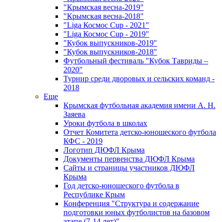
"Крымская весна-2019"
"Крымская весна-2018"
"Liga Космос Cup - 2021"
"Liga Космос Cup - 2019"
"Кубок выпускников-2019"
"Кубок выпускников-2018"
Футбольный фестиваль "Кубок Тавриды –
2020"
Турнир среди дворовых и сельских команд -
2018
Еще
Крымская футбольная академия имени А. Н.
Заяева
Уроки футбола в школах
Отчет Комитета детско-юношеского футбола
КФС - 2019
Логотип ДЮФЛ Крыма
Документы первенства ДЮФЛ Крыма
Сайты и страницы участников ДЮФЛ
Крыма
Год детско-юношеского футбола в
Республике Крым
Конференция "Структура и содержание
подготовки юных футболистов на базовом
этапе (7-14 лет)"