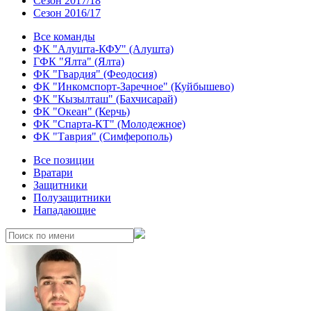
Сезон 2017/18
Сезон 2016/17
Все команды
ФК "Алушта-КФУ" (Алушта)
ГФК "Ялта" (Ялта)
ФК "Гвардия" (Феодосия)
ФК "Инкомспорт-Заречное" (Куйбышево)
ФК "Кызылташ" (Бахчисарай)
ФК "Океан" (Керчь)
ФК "Спарта-КТ" (Молодежное)
ФК "Таврия" (Симферополь)
Все позиции
Вратари
Защитники
Полузащитники
Нападающие