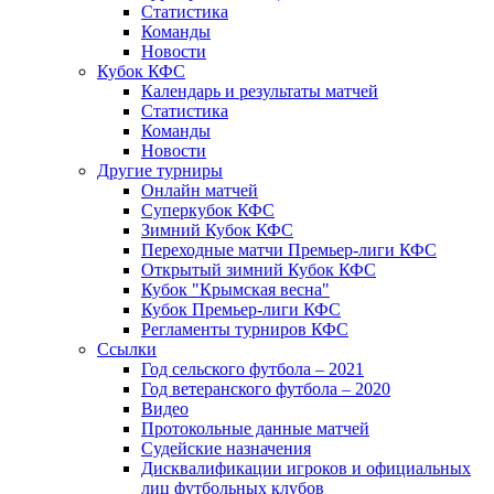
Статистика
Команды
Новости
Кубок КФС
Календарь и результаты матчей
Статистика
Команды
Новости
Другие турниры
Онлайн матчей
Суперкубок КФС
Зимний Кубок КФС
Переходные матчи Премьер-лиги КФС
Открытый зимний Кубок КФС
Кубок "Крымская весна"
Кубок Премьер-лиги КФС
Регламенты турниров КФС
Ссылки
Год сельского футбола – 2021
Год ветеранского футбола – 2020
Видео
Протокольные данные матчей
Судейские назначения
Дисквалификации игроков и официальных
лиц футбольных клубов