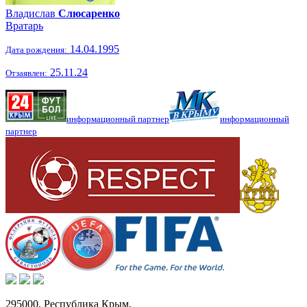
Владислав
Слюсаренко
Вратарь
14.04.1995
Дата рождения:
25.11.24
Отзаявлен:
информационный партнер
информационный
партнер
295000,
Республика Крым
,