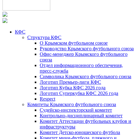
КФС
Структура КФС
О Крымском футбольном союзе
Руководство Крымского футбольного союза
Офис-менеджер Крымского футбольного
союза
Отдел информационного обеспечения,
пресс-служба
Символика Крымского футбольного союза
Логотип Премьер-лиги КФС
Логотип Кубка КФС 2026 года
Логотип Суперкубка КФС 2026 года
Respect
Комитеты Крымского футбольного союза
Судейско-инспекторский комитет
Контрольно-дисциплинарный комитет
Комитет Аттестации футбольных клубов и
инфраструктуры
Комитет Детско-юношеского футбола
Комитет мини-футбола, пляжного и