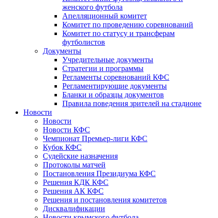
женского футбола
Апелляционный комитет
Комитет по проведению соревнований
Комитет по статусу и трансферам
футболистов
Документы
Учредительные документы
Стратегии и программы
Регламенты соревнований КФС
Регламентирующие документы
Бланки и образцы документов
Правила поведения зрителей на стадионе
Новости
Новости
Новости КФС
Чемпионат Премьер-лиги КФС
Кубок КФС
Судейские назначения
Протоколы матчей
Постановления Президиума КФС
Решения КДК КФС
Решения АК КФС
Решения и постановления комитетов
Дисквалификации
Новости крымского футбола