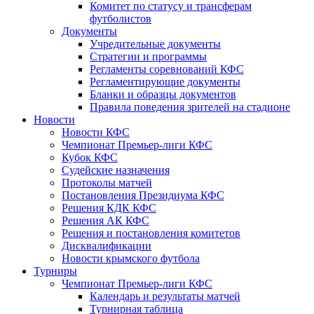
Комитет по статусу и трансферам
футболистов
Документы
Учредительные документы
Стратегии и программы
Регламенты соревнований КФС
Регламентирующие документы
Бланки и образцы документов
Правила поведения зрителей на стадионе
Новости
Новости КФС
Чемпионат Премьер-лиги КФС
Кубок КФС
Судейские назначения
Протоколы матчей
Постановления Президиума КФС
Решения КДК КФС
Решения АК КФС
Решения и постановления комитетов
Дисквалификации
Новости крымского футбола
Турниры
Чемпионат Премьер-лиги КФС
Календарь и результаты матчей
Турнирная таблица