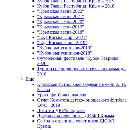
Кубок Главы Республики Крым – 2019
Кубок Главы Республики Крым – 2018
"Крымская весна-2022"
"Крымская весна-2021"
"Крымская весна-2020"
"Крымская весна-2019"
"Крымская весна-2018"
"Liga Космос Cup - 2021"
"Liga Космос Cup - 2019"
"Кубок выпускников-2019"
"Кубок выпускников-2018"
Футбольный фестиваль "Кубок Тавриды –
2020"
Турнир среди дворовых и сельских команд -
2018
Еще
Крымская футбольная академия имени А. Н.
Заяева
Уроки футбола в школах
Отчет Комитета детско-юношеского футбола
КФС - 2019
Логотип ДЮФЛ Крыма
Документы первенства ДЮФЛ Крыма
Сайты и страницы участников ДЮФЛ
Крыма