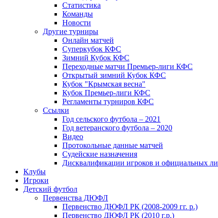
Статистика
Команды
Новости
Другие турниры
Онлайн матчей
Суперкубок КФС
Зимний Кубок КФС
Переходные матчи Премьер-лиги КФС
Открытый зимний Кубок КФС
Кубок "Крымская весна"
Кубок Премьер-лиги КФС
Регламенты турниров КФС
Ссылки
Год сельского футбола – 2021
Год ветеранского футбола – 2020
Видео
Протокольные данные матчей
Судейские назначения
Дисквалификации игроков и официальных ли
Клубы
Игроки
Детский футбол
Первенства ДЮФЛ
Первенство ДЮФЛ РК (2008-2009 гг. р.)
Первенство ДЮФЛ РК (2010 г.р.)