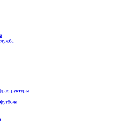
а
служба
нфраструктуры
 футбола
в