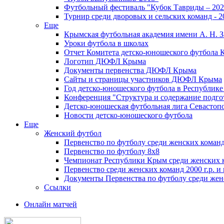
Футбольный фестиваль "Кубок Тавриды – 202
Турнир среди дворовых и сельских команд - 2
Еще
Крымская футбольная академия имени А. Н. З
Уроки футбола в школах
Отчет Комитета детско-юношеского футбола 
Логотип ДЮФЛ Крыма
Документы первенства ДЮФЛ Крыма
Сайты и страницы участников ДЮФЛ Крыма
Год детско-юношеского футбола в Республик
Конференция "Структура и содержание подгот
Детско-юношеская футбольная лига Севастоп
Новости детско-юношеского футбола
Еще
Женский футбол
Первенство по футболу среди женских команд
Первенство по футболу 8х8
Чемпионат Республики Крым среди женских 
Первенство среди женских команд 2000 г.р. и
Документы Первенства по футболу среди жен
Ссылки
Онлайн матчей