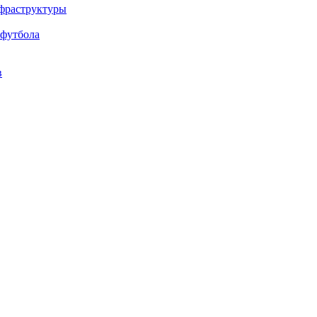
нфраструктуры
 футбола
в