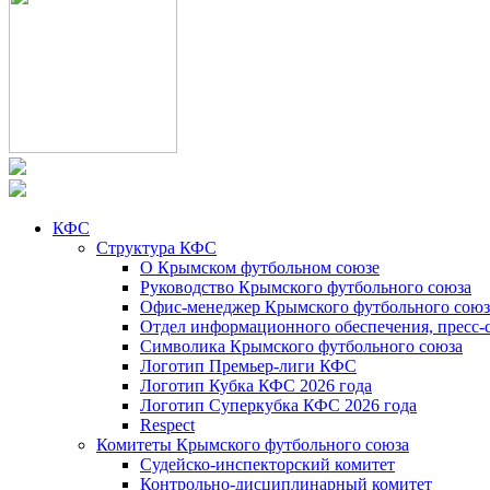
КФС
Структура КФС
О Крымском футбольном союзе
Руководство Крымского футбольного союза
Офис-менеджер Крымского футбольного союз
Отдел информационного обеспечения, пресс-
Символика Крымского футбольного союза
Логотип Премьер-лиги КФС
Логотип Кубка КФС 2026 года
Логотип Суперкубка КФС 2026 года
Respect
Комитеты Крымского футбольного союза
Судейско-инспекторский комитет
Контрольно-дисциплинарный комитет