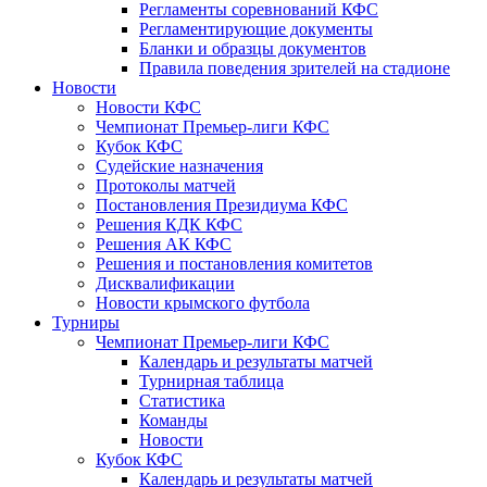
Регламенты соревнований КФС
Регламентирующие документы
Бланки и образцы документов
Правила поведения зрителей на стадионе
Новости
Новости КФС
Чемпионат Премьер-лиги КФС
Кубок КФС
Судейские назначения
Протоколы матчей
Постановления Президиума КФС
Решения КДК КФС
Решения АК КФС
Решения и постановления комитетов
Дисквалификации
Новости крымского футбола
Турниры
Чемпионат Премьер-лиги КФС
Календарь и результаты матчей
Турнирная таблица
Статистика
Команды
Новости
Кубок КФС
Календарь и результаты матчей