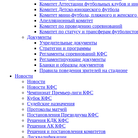
Комитет Аттестации футбольных клубов и и
Комитет Детско-юношеского футбола
Комитет мини-футбола, пляжного и женского
Апелляционный комитет
Комитет по проведению соревнований
Комитет по статусу и трансферам футболисто
Документы
Учредительные документы
Стратегии и программы
Регламенты соревнований КФС
Регламентирующие документы
Бланки и образцы документов
Правила поведения зрителей на стадионе
Новости
Новости
Новости КФС
Чемпионат Премьер-лиги КФС
Кубок КФС
Судейские назначения
Протоколы матчей
Постановления Президиума КФС
Решения КДК КФС
Решения АК КФС
Решения и постановления комитетов
Дисквалификации