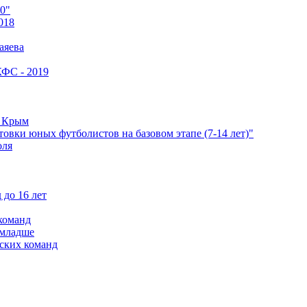
0"
018
аяева
КФС - 2019
е Крым
овки юных футболистов на базовом этапе (7-14 лет)"
оля
 до 16 лет
команд
 младше
ских команд