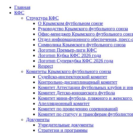
Главная
КФС
Структура КФС
О Крымском футбольном союзе
Руководство Крымского футбольного союза
Офис-менеджер Крымского футбольного союз
Отдел информационного обеспечения, пресс-
Символика Крымского футбольного союза
Логотип Премьер-лиги КФС
Логотип Кубка КФС 2026 года
Логотип Суперкубка КФС 2026 года
Respect
Комитеты Крымского футбольного союза
Судейско-инспекторский комитет
Контрольно-дисциплинарный комитет
Комитет Аттестации футбольных клубов и и
Комитет Детско-юношеского футбола
Комитет мини-футбола, пляжного и женского
Апелляционный комитет
Комитет по проведению соревнований
Комитет по статусу и трансферам футболисто
Документы
Учредительные документы
Стратегии и программы