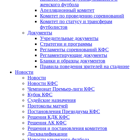
женского футбола
Апелляционный комитет
Комитет по проведению соревнований
Комитет по статусу и трансферам
футболистов
Документы
Учредительные документы
Стратегии и программы
Регламенты соревнований КФС
Регламентирующие документы
Бланки и образцы документов
Правила поведения зрителей на стадионе
Новости
Новости
Новости КФС
Чемпионат Премьер-лиги КФС
Кубок КФС
Судейские назначения
Протоколы матчей
Постановления Президиума КФС
Решения КДК КФС
Решения АК КФС
Решения и постановления комитетов
Дисквалификации
Новости крымского футбола