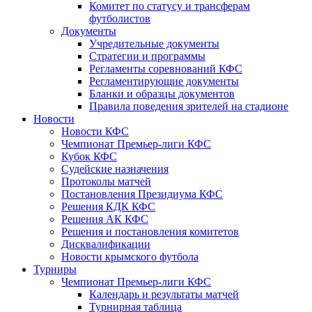
Комитет по статусу и трансферам
футболистов
Документы
Учредительные документы
Стратегии и программы
Регламенты соревнований КФС
Регламентирующие документы
Бланки и образцы документов
Правила поведения зрителей на стадионе
Новости
Новости КФС
Чемпионат Премьер-лиги КФС
Кубок КФС
Судейские назначения
Протоколы матчей
Постановления Президиума КФС
Решения КДК КФС
Решения АК КФС
Решения и постановления комитетов
Дисквалификации
Новости крымского футбола
Турниры
Чемпионат Премьер-лиги КФС
Календарь и результаты матчей
Турнирная таблица