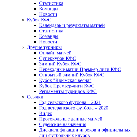
Статистика
Команды
Новости
Кубок КФС
Календарь и результаты матчей
Статистика
Команды
Новости
Другие турниры
Онлайн матчей
Суперкубок КФС
Зимний Кубок КФС
Переходные матчи Премьер-лиги КФС
Открытый зимний Кубок КФС
Кубок "Крымская весна"
Кубок Премьер-лиги КФС
Регламенты турниров КФС
Ссылки
Год сельского футбола – 2021
Год ветеранского футбола – 2020
Видео
Протокольные данные матчей
Судейские назначения
Дисквалификации игроков и официальных
лиц футбольных клубов