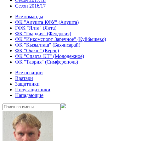
Сезон 2017/18
Сезон 2016/17
Все команды
ФК "Алушта-КФУ" (Алушта)
ГФК "Ялта" (Ялта)
ФК "Гвардия" (Феодосия)
ФК "Инкомспорт-Заречное" (Куйбышево)
ФК "Кызылташ" (Бахчисарай)
ФК "Океан" (Керчь)
ФК "Спарта-КТ" (Молодежное)
ФК "Таврия" (Симферополь)
Все позиции
Вратари
Защитники
Полузащитники
Нападающие