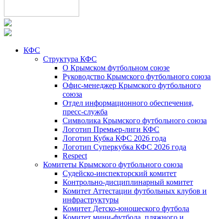
КФС
Структура КФС
О Крымском футбольном союзе
Руководство Крымского футбольного союза
Офис-менеджер Крымского футбольного
союза
Отдел информационного обеспечения,
пресс-служба
Символика Крымского футбольного союза
Логотип Премьер-лиги КФС
Логотип Кубка КФС 2026 года
Логотип Суперкубка КФС 2026 года
Respect
Комитеты Крымского футбольного союза
Судейско-инспекторский комитет
Контрольно-дисциплинарный комитет
Комитет Аттестации футбольных клубов и
инфраструктуры
Комитет Детско-юношеского футбола
Комитет мини-футбола, пляжного и