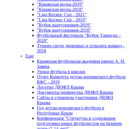
"Крымская весна-2019"
"Крымская весна-2018"
"Liga Космос Cup - 2021"
"Liga Космос Cup - 2019"
"Кубок выпускников-2019"
"Кубок выпускников-2018"
Футбольный фестиваль "Кубок Тавриды –
2020"
Турнир среди дворовых и сельских команд -
2018
Еще
Крымская футбольная академия имени А. Н.
Заяева
Уроки футбола в школах
Отчет Комитета детско-юношеского футбола
КФС - 2019
Логотип ДЮФЛ Крыма
Документы первенства ДЮФЛ Крыма
Сайты и страницы участников ДЮФЛ
Крыма
Год детско-юношеского футбола в
Республике Крым
Конференция "Структура и содержание
подготовки юных футболистов на базовом
этапе (7-14 лет)"