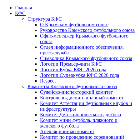
Главная
КФС
Структура КФС
О Крымском футбольном союзе
Руководство Крымского футбольного союза
Офис-менеджер Крымского футбольного
союза
Отдел информационного обеспечения,
пресс-служба
Символика Крымского футбольного союза
Логотип Премьер-лиги КФС
Логотип Кубка КФС 2026 года
Логотип Суперкубка КФС 2026 года
Respect
Комитеты Крымского футбольного союза
Судейско-инспекторский комитет
Контрольно-дисциплинарный комитет
Комитет Аттестации футбольных клубов и
инфраструктуры
Комитет Детско-юношеского футбола
Комитет мини-футбола, пляжного и
женского футбола
Апелляционный комитет
Комитет по проведению соревнований