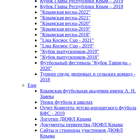
Кубок Главы Республики Крым – 2019
Кубок Главы Республики Крым – 2018
"Крымская весна-2022"
"Крымская весна-2021"
"Крымская весна-2020"
"Крымская весна-2019"
"Крымская весна-2018"
"Liga Космос Cup - 2021"
"Liga Космос Cup - 2019"
"Кубок выпускников-2019"
"Кубок выпускников-2018"
Футбольный фестиваль "Кубок Тавриды –
2020"
Турнир среди дворовых и сельских команд -
2018
Еще
Крымская футбольная академия имени А. Н.
Заяева
Уроки футбола в школах
Отчет Комитета детско-юношеского футбола
КФС - 2019
Логотип ДЮФЛ Крыма
Документы первенства ДЮФЛ Крыма
Сайты и страницы участников ДЮФЛ
Крыма