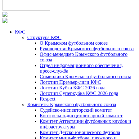
КФС
Структура КФС
О Крымском футбольном союзе
Руководство Крымского футбольного союза
Офис-менеджер Крымского футбольного
союза
Отдел информационного обеспечения,
пресс-служба
Символика Крымского футбольного союза
Логотип Премьер-лиги КФС
Логотип Кубка КФС 2026 года
Логотип Суперкубка КФС 2026 года
Respect
Комитеты Крымского футбольного союза
Судейско-инспекторский комитет
Контрольно-дисциплинарный комитет
Комитет Аттестации футбольных клубов и
инфраструктуры
Комитет Детско-юношеского футбола
Комитет мини-футбола, пляжного и