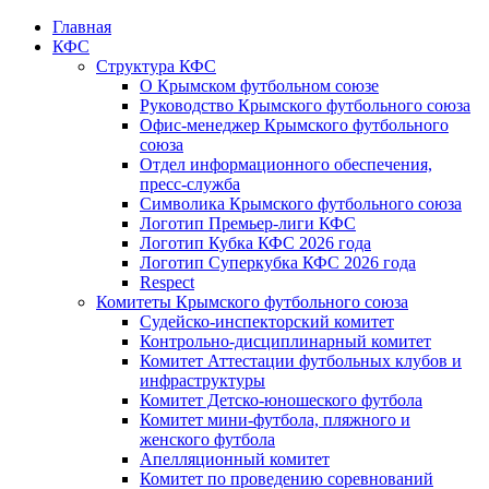
Главная
КФС
Структура КФС
О Крымском футбольном союзе
Руководство Крымского футбольного союза
Офис-менеджер Крымского футбольного
союза
Отдел информационного обеспечения,
пресс-служба
Символика Крымского футбольного союза
Логотип Премьер-лиги КФС
Логотип Кубка КФС 2026 года
Логотип Суперкубка КФС 2026 года
Respect
Комитеты Крымского футбольного союза
Судейско-инспекторский комитет
Контрольно-дисциплинарный комитет
Комитет Аттестации футбольных клубов и
инфраструктуры
Комитет Детско-юношеского футбола
Комитет мини-футбола, пляжного и
женского футбола
Апелляционный комитет
Комитет по проведению соревнований