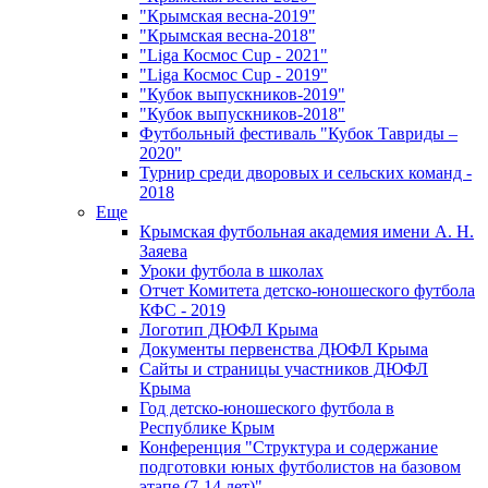
"Крымская весна-2019"
"Крымская весна-2018"
"Liga Космос Cup - 2021"
"Liga Космос Cup - 2019"
"Кубок выпускников-2019"
"Кубок выпускников-2018"
Футбольный фестиваль "Кубок Тавриды –
2020"
Турнир среди дворовых и сельских команд -
2018
Еще
Крымская футбольная академия имени А. Н.
Заяева
Уроки футбола в школах
Отчет Комитета детско-юношеского футбола
КФС - 2019
Логотип ДЮФЛ Крыма
Документы первенства ДЮФЛ Крыма
Сайты и страницы участников ДЮФЛ
Крыма
Год детско-юношеского футбола в
Республике Крым
Конференция "Структура и содержание
подготовки юных футболистов на базовом
этапе (7-14 лет)"