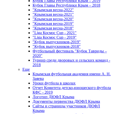
Кубок Главы Республики Крым – 2019
Кубок Главы Республики Крым – 2018
"Крымская весна-2022"
"Крымская весна-2021"
"Крымская весна-2020"
"Крымская весна-2019"
"Крымская весна-2018"
"Liga Космос Cup - 2021"
"Liga Космос Cup - 2019"
"Кубок выпускников-2019"
"Кубок выпускников-2018"
Футбольный фестиваль "Кубок Тавриды –
2020"
Турнир среди дворовых и сельских команд -
2018
Еще
Крымская футбольная академия имени А. Н.
Заяева
Уроки футбола в школах
Отчет Комитета детско-юношеского футбола
КФС - 2019
Логотип ДЮФЛ Крыма
Документы первенства ДЮФЛ Крыма
Сайты и страницы участников ДЮФЛ
Крыма