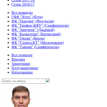
Сезон 2017/18
Сезон 2016/17
Все команды
ГФК "Ялта" (Ялта)
ФК "Гвардия" (Феодосия)
ФК "Грифон-КФУ" (Симферополь)
ФК "Заречное" (Джанкой)
ФК "Кызылташ" (Бахчисарай)
ФК "Океан" (Керчь)
ФК "Спарта-КТ" (Молодежное)
ФК "Таврия" (Симферополь)
Все позиции
Вратари
Защитники
Полузащитники
Нападающие