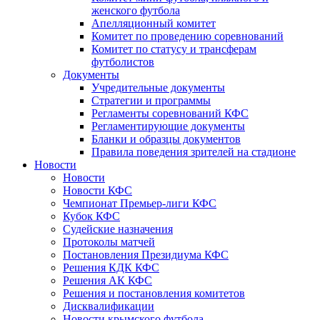
женского футбола
Апелляционный комитет
Комитет по проведению соревнований
Комитет по статусу и трансферам
футболистов
Документы
Учредительные документы
Стратегии и программы
Регламенты соревнований КФС
Регламентирующие документы
Бланки и образцы документов
Правила поведения зрителей на стадионе
Новости
Новости
Новости КФС
Чемпионат Премьер-лиги КФС
Кубок КФС
Судейские назначения
Протоколы матчей
Постановления Президиума КФС
Решения КДК КФС
Решения АК КФС
Решения и постановления комитетов
Дисквалификации
Новости крымского футбола