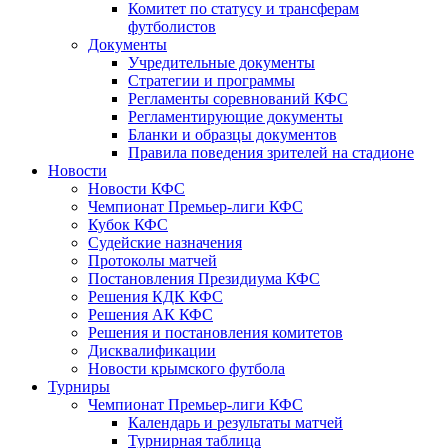
Комитет по статусу и трансферам
футболистов
Документы
Учредительные документы
Стратегии и программы
Регламенты соревнований КФС
Регламентирующие документы
Бланки и образцы документов
Правила поведения зрителей на стадионе
Новости
Новости КФС
Чемпионат Премьер-лиги КФС
Кубок КФС
Судейские назначения
Протоколы матчей
Постановления Президиума КФС
Решения КДК КФС
Решения АК КФС
Решения и постановления комитетов
Дисквалификации
Новости крымского футбола
Турниры
Чемпионат Премьер-лиги КФС
Календарь и результаты матчей
Турнирная таблица