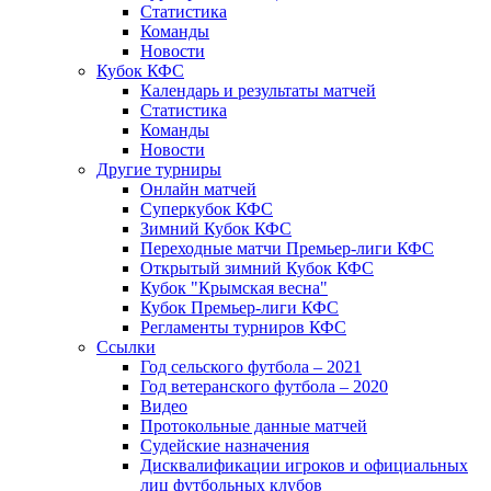
Статистика
Команды
Новости
Кубок КФС
Календарь и результаты матчей
Статистика
Команды
Новости
Другие турниры
Онлайн матчей
Суперкубок КФС
Зимний Кубок КФС
Переходные матчи Премьер-лиги КФС
Открытый зимний Кубок КФС
Кубок "Крымская весна"
Кубок Премьер-лиги КФС
Регламенты турниров КФС
Ссылки
Год сельского футбола – 2021
Год ветеранского футбола – 2020
Видео
Протокольные данные матчей
Судейские назначения
Дисквалификации игроков и официальных
лиц футбольных клубов