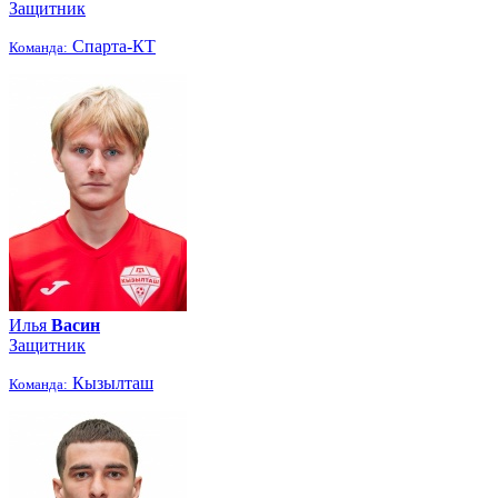
Защитник
Спарта-КТ
Команда:
Илья
Васин
Защитник
Кызылташ
Команда: