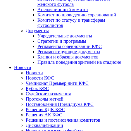
женского футбола
Апелляционный комитет
Комитет по проведению соревнований
Комитет по статусу и трансферам
футболистов
Документы
Учредительные документы
Стратегии и программы
Регламенты соревнований КФС
Регламентирующие документы
Бланки и образцы документов
Правила поведения зрителей на стадионе
Новости
Новости
Новости КФС
Чемпионат Премьер-лиги КФС
Кубок КФС
Судейские назначения
Протоколы матчей
Постановления Президиума КФС
Решения КДК КФС
Решения АК КФС
Решения и постановления комитетов
Дисквалификации
Новости крымского футбола