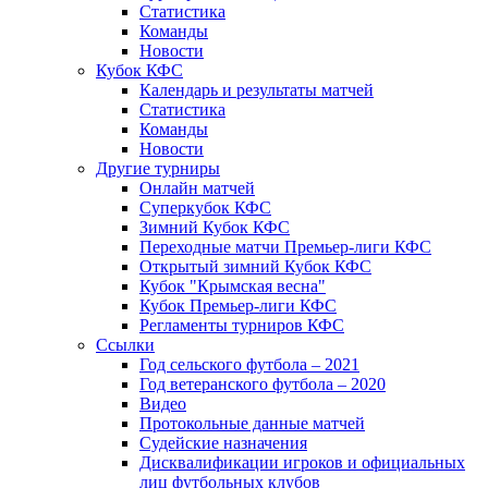
Статистика
Команды
Новости
Кубок КФС
Календарь и результаты матчей
Статистика
Команды
Новости
Другие турниры
Онлайн матчей
Суперкубок КФС
Зимний Кубок КФС
Переходные матчи Премьер-лиги КФС
Открытый зимний Кубок КФС
Кубок "Крымская весна"
Кубок Премьер-лиги КФС
Регламенты турниров КФС
Ссылки
Год сельского футбола – 2021
Год ветеранского футбола – 2020
Видео
Протокольные данные матчей
Судейские назначения
Дисквалификации игроков и официальных
лиц футбольных клубов