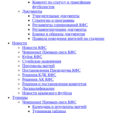
Комитет по статусу и трансферам
футболистов
Документы
Учредительные документы
Стратегии и программы
Регламенты соревнований КФС
Регламентирующие документы
Бланки и образцы документов
Правила поведения зрителей на стадионе
Новости
Новости КФС
Чемпионат Премьер-лиги КФС
Кубок КФС
Судейские назначения
Протоколы матчей
Постановления Президиума КФС
Решения КДК КФС
Решения АК КФС
Решения и постановления комитетов
Дисквалификации
Новости крымского футбола
Турниры
Чемпионат Премьер-лиги КФС
Календарь и результаты матчей
Турнирная таблица