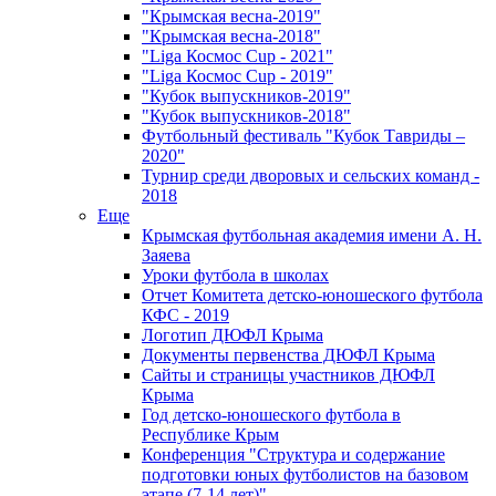
"Крымская весна-2019"
"Крымская весна-2018"
"Liga Космос Cup - 2021"
"Liga Космос Cup - 2019"
"Кубок выпускников-2019"
"Кубок выпускников-2018"
Футбольный фестиваль "Кубок Тавриды –
2020"
Турнир среди дворовых и сельских команд -
2018
Еще
Крымская футбольная академия имени А. Н.
Заяева
Уроки футбола в школах
Отчет Комитета детско-юношеского футбола
КФС - 2019
Логотип ДЮФЛ Крыма
Документы первенства ДЮФЛ Крыма
Сайты и страницы участников ДЮФЛ
Крыма
Год детско-юношеского футбола в
Республике Крым
Конференция "Структура и содержание
подготовки юных футболистов на базовом
этапе (7-14 лет)"