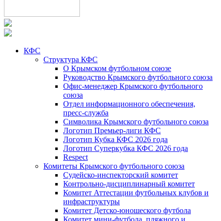
КФС
Структура КФС
О Крымском футбольном союзе
Руководство Крымского футбольного союза
Офис-менеджер Крымского футбольного
союза
Отдел информационного обеспечения,
пресс-служба
Символика Крымского футбольного союза
Логотип Премьер-лиги КФС
Логотип Кубка КФС 2026 года
Логотип Суперкубка КФС 2026 года
Respect
Комитеты Крымского футбольного союза
Судейско-инспекторский комитет
Контрольно-дисциплинарный комитет
Комитет Аттестации футбольных клубов и
инфраструктуры
Комитет Детско-юношеского футбола
Комитет мини-футбола, пляжного и