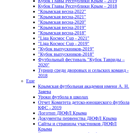
Кубок Главы Республики Крым – 2019
Кубок Главы Республики Крым – 2018
"Крымская весна-2022"
"Крымская весна-2021"
"Крымская весна-2020"
"Крымская весна-2019"
"Крымская весна-2018"
"Liga Космос Cup - 2021"
"Liga Космос Cup - 2019"
"Кубок выпускников-2019"
"Кубок выпускников-2018"
Футбольный фестиваль "Кубок Тавриды –
2020"
Турнир среди дворовых и сельских команд -
2018
Еще
Крымская футбольная академия имени А. Н.
Заяева
Уроки футбола в школах
Отчет Комитета детско-юношеского футбола
КФС - 2019
Логотип ДЮФЛ Крыма
Документы первенства ДЮФЛ Крыма
Сайты и страницы участников ДЮФЛ
Крыма