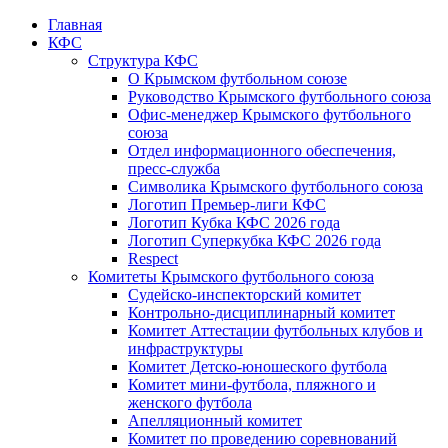
Главная
КФС
Структура КФС
О Крымском футбольном союзе
Руководство Крымского футбольного союза
Офис-менеджер Крымского футбольного
союза
Отдел информационного обеспечения,
пресс-служба
Символика Крымского футбольного союза
Логотип Премьер-лиги КФС
Логотип Кубка КФС 2026 года
Логотип Суперкубка КФС 2026 года
Respect
Комитеты Крымского футбольного союза
Судейско-инспекторский комитет
Контрольно-дисциплинарный комитет
Комитет Аттестации футбольных клубов и
инфраструктуры
Комитет Детско-юношеского футбола
Комитет мини-футбола, пляжного и
женского футбола
Апелляционный комитет
Комитет по проведению соревнований