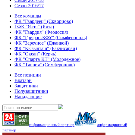
Сезон 2017/18
Сезон 2016/17
Все команды
ФК "Гвардеец" (Скворцово)
ГФК "Ялта" (Ялта)
ФК "Гвардия" (Феодосия)
ФК "Грифон-КФУ" (Симферополь)
ФК "Заречное" (Джанкой)
ФК "Кызылташ" (Бахчисарай)
ФК "Океан" (Керчь)
ФК "Спарта-КТ" (Молодежное)
ФК "Таврия" (Симферополь)
Все позиции
Вратари
Защитники
Полузащитники
Нападающие
информационный партнер
информационный
партнер