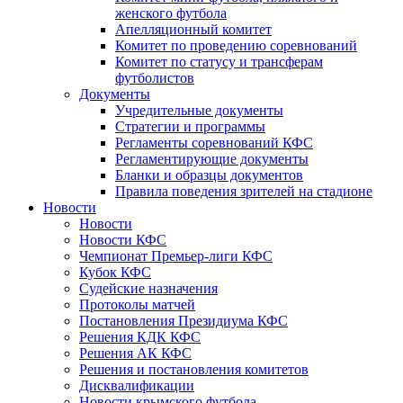
женского футбола
Апелляционный комитет
Комитет по проведению соревнований
Комитет по статусу и трансферам
футболистов
Документы
Учредительные документы
Стратегии и программы
Регламенты соревнований КФС
Регламентирующие документы
Бланки и образцы документов
Правила поведения зрителей на стадионе
Новости
Новости
Новости КФС
Чемпионат Премьер-лиги КФС
Кубок КФС
Судейские назначения
Протоколы матчей
Постановления Президиума КФС
Решения КДК КФС
Решения АК КФС
Решения и постановления комитетов
Дисквалификации
Новости крымского футбола