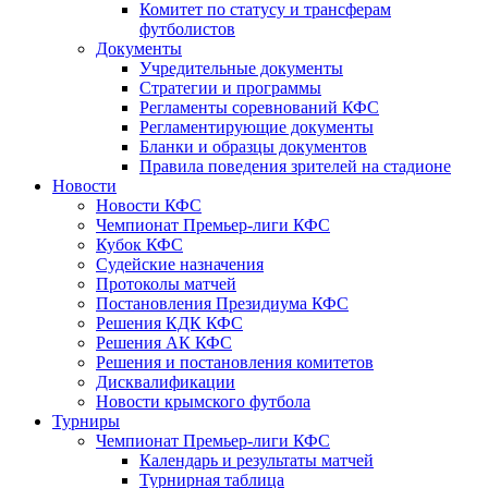
Комитет по статусу и трансферам
футболистов
Документы
Учредительные документы
Стратегии и программы
Регламенты соревнований КФС
Регламентирующие документы
Бланки и образцы документов
Правила поведения зрителей на стадионе
Новости
Новости КФС
Чемпионат Премьер-лиги КФС
Кубок КФС
Судейские назначения
Протоколы матчей
Постановления Президиума КФС
Решения КДК КФС
Решения АК КФС
Решения и постановления комитетов
Дисквалификации
Новости крымского футбола
Турниры
Чемпионат Премьер-лиги КФС
Календарь и результаты матчей
Турнирная таблица