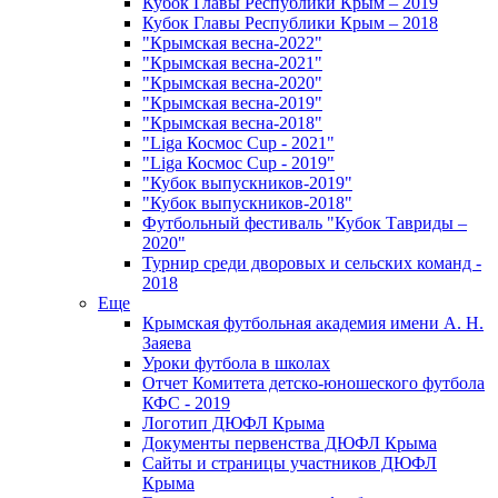
Кубок Главы Республики Крым – 2019
Кубок Главы Республики Крым – 2018
"Крымская весна-2022"
"Крымская весна-2021"
"Крымская весна-2020"
"Крымская весна-2019"
"Крымская весна-2018"
"Liga Космос Cup - 2021"
"Liga Космос Cup - 2019"
"Кубок выпускников-2019"
"Кубок выпускников-2018"
Футбольный фестиваль "Кубок Тавриды –
2020"
Турнир среди дворовых и сельских команд -
2018
Еще
Крымская футбольная академия имени А. Н.
Заяева
Уроки футбола в школах
Отчет Комитета детско-юношеского футбола
КФС - 2019
Логотип ДЮФЛ Крыма
Документы первенства ДЮФЛ Крыма
Сайты и страницы участников ДЮФЛ
Крыма