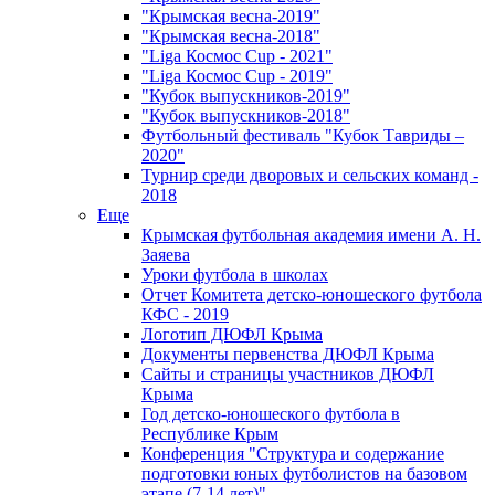
"Крымская весна-2019"
"Крымская весна-2018"
"Liga Космос Cup - 2021"
"Liga Космос Cup - 2019"
"Кубок выпускников-2019"
"Кубок выпускников-2018"
Футбольный фестиваль "Кубок Тавриды –
2020"
Турнир среди дворовых и сельских команд -
2018
Еще
Крымская футбольная академия имени А. Н.
Заяева
Уроки футбола в школах
Отчет Комитета детско-юношеского футбола
КФС - 2019
Логотип ДЮФЛ Крыма
Документы первенства ДЮФЛ Крыма
Сайты и страницы участников ДЮФЛ
Крыма
Год детско-юношеского футбола в
Республике Крым
Конференция "Структура и содержание
подготовки юных футболистов на базовом
этапе (7-14 лет)"