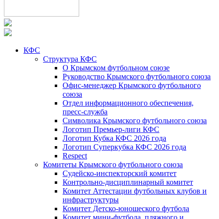
КФС
Структура КФС
О Крымском футбольном союзе
Руководство Крымского футбольного союза
Офис-менеджер Крымского футбольного
союза
Отдел информационного обеспечения,
пресс-служба
Символика Крымского футбольного союза
Логотип Премьер-лиги КФС
Логотип Кубка КФС 2026 года
Логотип Суперкубка КФС 2026 года
Respect
Комитеты Крымского футбольного союза
Судейско-инспекторский комитет
Контрольно-дисциплинарный комитет
Комитет Аттестации футбольных клубов и
инфраструктуры
Комитет Детско-юношеского футбола
Комитет мини-футбола, пляжного и