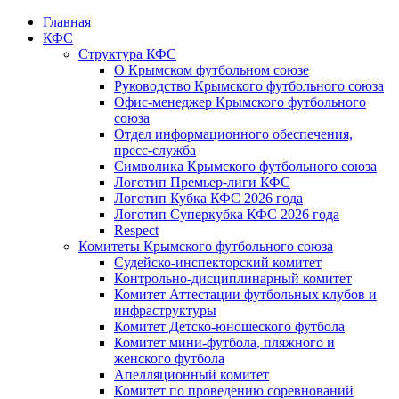
Главная
КФС
Структура КФС
О Крымском футбольном союзе
Руководство Крымского футбольного союза
Офис-менеджер Крымского футбольного
союза
Отдел информационного обеспечения,
пресс-служба
Символика Крымского футбольного союза
Логотип Премьер-лиги КФС
Логотип Кубка КФС 2026 года
Логотип Суперкубка КФС 2026 года
Respect
Комитеты Крымского футбольного союза
Судейско-инспекторский комитет
Контрольно-дисциплинарный комитет
Комитет Аттестации футбольных клубов и
инфраструктуры
Комитет Детско-юношеского футбола
Комитет мини-футбола, пляжного и
женского футбола
Апелляционный комитет
Комитет по проведению соревнований