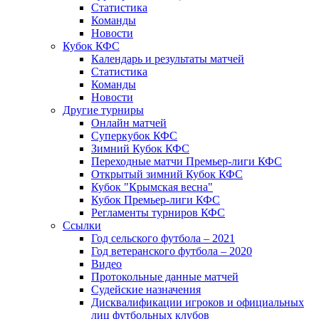
Статистика
Команды
Новости
Кубок КФС
Календарь и результаты матчей
Статистика
Команды
Новости
Другие турниры
Онлайн матчей
Суперкубок КФС
Зимний Кубок КФС
Переходные матчи Премьер-лиги КФС
Открытый зимний Кубок КФС
Кубок "Крымская весна"
Кубок Премьер-лиги КФС
Регламенты турниров КФС
Ссылки
Год сельского футбола – 2021
Год ветеранского футбола – 2020
Видео
Протокольные данные матчей
Судейские назначения
Дисквалификации игроков и официальных
лиц футбольных клубов