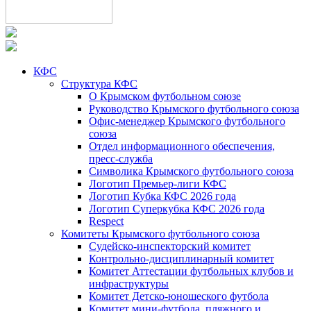
КФС
Структура КФС
О Крымском футбольном союзе
Руководство Крымского футбольного союза
Офис-менеджер Крымского футбольного
союза
Отдел информационного обеспечения,
пресс-служба
Символика Крымского футбольного союза
Логотип Премьер-лиги КФС
Логотип Кубка КФС 2026 года
Логотип Суперкубка КФС 2026 года
Respect
Комитеты Крымского футбольного союза
Судейско-инспекторский комитет
Контрольно-дисциплинарный комитет
Комитет Аттестации футбольных клубов и
инфраструктуры
Комитет Детско-юношеского футбола
Комитет мини-футбола, пляжного и