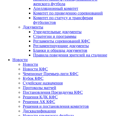
женского футбола
Апелляционный комитет
Комитет по проведению соревнований
Комитет по статусу и трансферам
футболистов
Документы
Учредительные документы
Стратегии и программы
Регламенты соревнований КФС
Регламентирующие документы
Бланки и образцы документов
Правила поведения зрителей на стадионе
Новости
Новости
Новости КФС
Чемпионат Премьер-лиги КФС
Кубок КФС
Судейские назначения
Протоколы матчей
Постановления Президиума КФС
Решения КДК КФС
Решения АК КФС
Решения и постановления комитетов
Дисквалификации
Новости крымского футбола