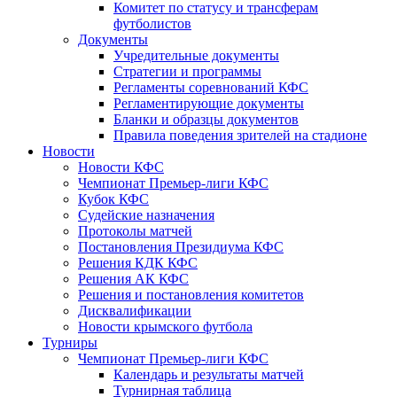
Комитет по статусу и трансферам
футболистов
Документы
Учредительные документы
Стратегии и программы
Регламенты соревнований КФС
Регламентирующие документы
Бланки и образцы документов
Правила поведения зрителей на стадионе
Новости
Новости КФС
Чемпионат Премьер-лиги КФС
Кубок КФС
Судейские назначения
Протоколы матчей
Постановления Президиума КФС
Решения КДК КФС
Решения АК КФС
Решения и постановления комитетов
Дисквалификации
Новости крымского футбола
Турниры
Чемпионат Премьер-лиги КФС
Календарь и результаты матчей
Турнирная таблица