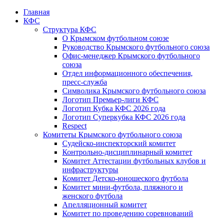
Главная
КФС
Структура КФС
О Крымском футбольном союзе
Руководство Крымского футбольного союза
Офис-менеджер Крымского футбольного
союза
Отдел информационного обеспечения,
пресс-служба
Символика Крымского футбольного союза
Логотип Премьер-лиги КФС
Логотип Кубка КФС 2026 года
Логотип Суперкубка КФС 2026 года
Respect
Комитеты Крымского футбольного союза
Судейско-инспекторский комитет
Контрольно-дисциплинарный комитет
Комитет Аттестации футбольных клубов и
инфраструктуры
Комитет Детско-юношеского футбола
Комитет мини-футбола, пляжного и
женского футбола
Апелляционный комитет
Комитет по проведению соревнований