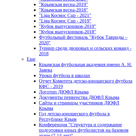
"Крымская весна-2019"
"Крымская весна-2018"
"Liga Космос Cup - 2021"
"Liga Космос Cup - 2019"
"Кубок выпускников-2019"
"Кубок выпускников-2018"
Футбольный фестиваль "Кубок Тавриды –
2020"
Турнир среди дворовых и сельских команд -
2018
Еще
Крымская футбольная академия имени А. Н.
Заяева
Уроки футбола в школах
Отчет Комитета детско-юношеского футбола
КФС - 2019
Логотип ДЮФЛ Крыма
Документы первенства ДЮФЛ Крыма
Сайты и страницы участников ДЮФЛ
Крыма
Год детско-юношеского футбола в
Республике Крым
Конференция "Структура и содержание
подготовки юных футболистов на базовом
этапе (7-14 лет)"