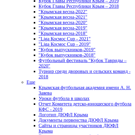
Кубок Главы Республики Крым – 2019
Кубок Главы Республики Крым – 2018
"Крымская весна-2022"
"Крымская весна-2021"
"Крымская весна-2020"
"Крымская весна-2019"
"Крымская весна-2018"
"Liga Космос Cup - 2021"
"Liga Космос Cup - 2019"
"Кубок выпускников-2019"
"Кубок выпускников-2018"
Футбольный фестиваль "Кубок Тавриды –
2020"
Турнир среди дворовых и сельских команд -
2018
Еще
Крымская футбольная академия имени А. Н.
Заяева
Уроки футбола в школах
Отчет Комитета детско-юношеского футбола
КФС - 2019
Логотип ДЮФЛ Крыма
Документы первенства ДЮФЛ Крыма
Сайты и страницы участников ДЮФЛ
Крыма