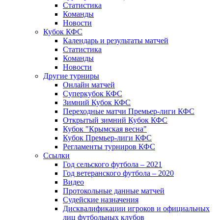
Статистика
Команды
Новости
Кубок КФС
Календарь и результаты матчей
Статистика
Команды
Новости
Другие турниры
Онлайн матчей
Суперкубок КФС
Зимний Кубок КФС
Переходные матчи Премьер-лиги КФС
Открытый зимний Кубок КФС
Кубок "Крымская весна"
Кубок Премьер-лиги КФС
Регламенты турниров КФС
Ссылки
Год сельского футбола – 2021
Год ветеранского футбола – 2020
Видео
Протокольные данные матчей
Судейские назначения
Дисквалификации игроков и официальных
лиц футбольных клубов